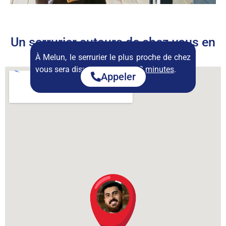
Un serrurier autours de chez vous en
permanence
À Melun, le serrurier le plus proche de chez
vous sera disponible dans :
23 minutes
.
Appeler