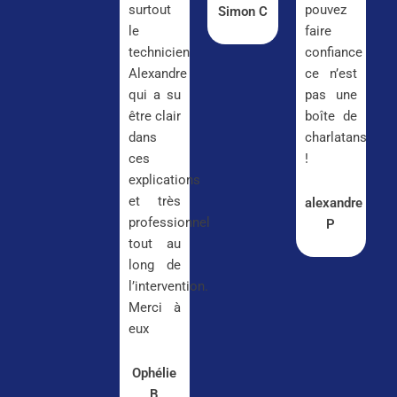
surtout
pouvez
Simon C
le
faire
technicien
confiance
Alexandre
ce n’est
qui a su
pas une
être clair
boîte de
dans
charlatans
ces
!
explications
et très
alexandre
professionnel
P
tout au
long de
l’intervention.
Merci à
eux
Ophélie
B