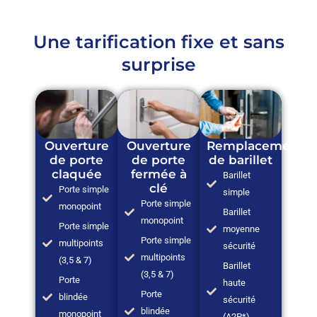
Une tarification fixe et sans
surprise
Ouverture
Ouverture
Remplacement
de porte
de porte
de barillet
claquée
fermée à
Barillet
clé
Porte simple
simple
Porte simple
monopoint
Barillet
monopoint
Porte simple
moyenne
Porte simple
multipoints
sécurité
multipoints
(3,5 & 7)
Barillet
(3,5 & 7)
Porte
haute
Porte
blindée
sécurité
blindée
monopoint
(A2P*)