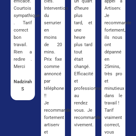
efficace.
clés.
un quart
appel à
Courtois
Intervention
d’heure
Artiserv.
sympathique
du
plus
Je
. Tarif
serrurier
tard, et
recommande
correct
en
une
fortement,
bon
moins
heure
ils nous
travail.
de 20
plus tard
ont
Rien a
mins.
tout
dépanné
redire .
Prix fixe
était
en
Merci
comme
changé.
25mins,
annoncé
Efficacité
très pro
par
et
et
Nadzirah
téléphone
professionnalisme
minutieux
S
!!
au
dans le
Je
rendez
travail !
recommande
vous. Je
Tarif
fortement
recommande
vraiment
artiserv
vivement.
correct,
et
vous