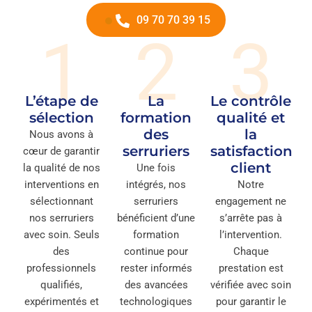
09 70 70 39 15
1
2
3
L’étape de
La
Le contrôle
sélection
formation
qualité et
des
la
Nous avons à
serruriers
satisfaction
cœur de garantir
client
la qualité de nos
Une fois
interventions en
intégrés, nos
Notre
sélectionnant
serruriers
engagement ne
nos serruriers
bénéficient d’une
s’arrête pas à
avec soin. Seuls
formation
l’intervention.
des
continue pour
Chaque
professionnels
rester informés
prestation est
qualifiés,
des avancées
vérifiée avec soin
expérimentés et
technologiques
pour garantir le