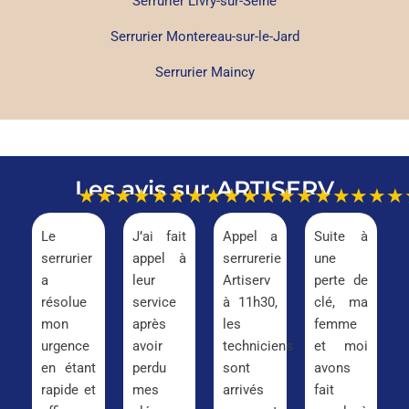
Serrurier Livry-sur-Seine
Serrurier Montereau-sur-le-Jard
Serrurier Maincy
Les avis sur ARTISERV
★★★★★
★★★★★
★★★★★
★★★
Le
J’ai fait
Appel a
Suite à
serrurier
appel à
serrurerie
une
a
leur
Artiserv
perte de
résolue
service
à 11h30,
clé, ma
mon
après
les
femme
urgence
avoir
techniciens
et moi
en étant
perdu
sont
avons
rapide et
mes
arrivés
fait