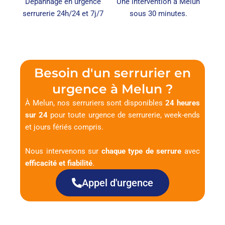
Dépannage en urgence
Une intervention à Melun
serrurerie 24h/24 et 7j/7
sous 30 minutes.
Besoin d'un serrurier en
urgence à Melun ?
À Melun, nos serruriers sont disponibles
24 heures
sur 24
pour toute urgence de serrurerie, week-ends
et jours fériés compris.
Nous intervenons sur
chaque type de serrure
avec
efficacité et fiabilité
.
Appel d'urgence