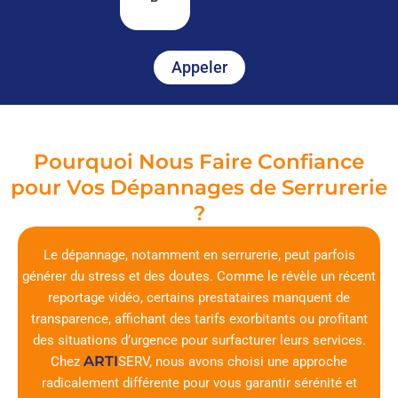
Appeler
Pourquoi Nous Faire Confiance
pour Vos Dépannages de Serrurerie
?
Le dépannage, notamment en serrurerie, peut parfois
générer du stress et des doutes. Comme le révèle un récent
reportage vidéo, certains prestataires manquent de
transparence, affichant des tarifs exorbitants ou profitant
des situations d’urgence pour surfacturer leurs services.
ARTI
Chez
SERV
, nous avons choisi une approche
radicalement différente pour vous garantir sérénité et