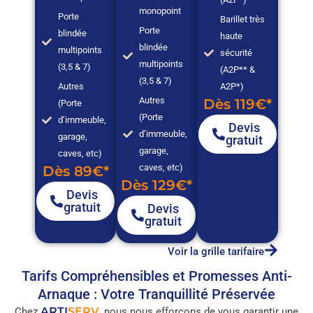
monopoint
Porte
Barillet très
Porte
blindée
haute
blindée
multipoints
sécurité
multipoints
(3,5 & 7)
(A2P** &
(3,5 & 7)
Autres
A2P*)
Autres
Dès 119€*
(Porte
(Porte
d’immeuble,
Devis
d’immeuble,
garage,
gratuit
garage,
caves, etc)
caves, etc)
Dès 89€*
Dès 129€*
Devis
gratuit
Devis
gratuit
Voir la grille tarifaire
Tarifs Compréhensibles et Promesses Anti-
Arnaque : Votre Tranquillité Préservée
ARTI
SERV
Chez
, nous nous efforçons de vous garantir une