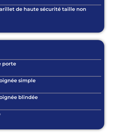
illet de haute sécurité taille non
 porte
oignée simple
ignée blindée
e