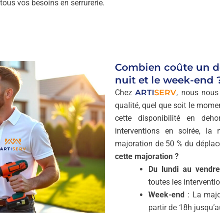
 tous vos besoins en serrurerie.
Combien coûte un dép
nuit et le week-end 
Chez
ARTI
SERV
, nous nous
qualité, quel que soit le mome
cette disponibilité en deh
interventions en soirée, l
majoration de 50 % du déplac
cette majoration ?
Du lundi au vendre
toutes les interventi
Week-end
: La majo
partir de 18h jusqu’a