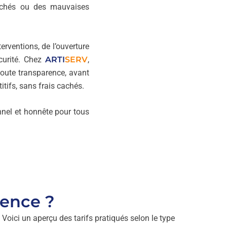
cachés ou des mauvaises
terventions, de l’ouverture
écurité. Chez
ARTI
SERV
,
toute transparence, avant
itifs, sans frais cachés.
onnel et honnête pour tous
gence ?
 Voici un aperçu des tarifs pratiqués selon le type