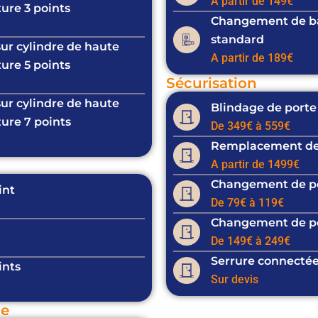
A partir de 149€
ure 3 points
Changement de bar
standard
sur cylindre de haute
A partir de 189€
ure 5 points
Sécurisation
sur cylindre de haute
Blindage
de porte
ure 7 points
De 349€ à 559€
Remplacement de
A partir de 1499€
Changement de p
int
De 79€ à 119€
Changement de po
De 149€ à 249€
Serrure connecté
ints
Sur devis
ue