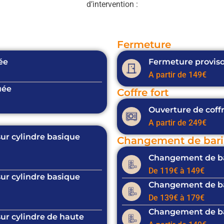
d’intervention :
Fermeture
ée
Fermeture proviso
A partir de 149€
uée
Coffre fort
Ouverture de coffr
A partir de 249€
sur cylindre basique
Changement de baril
Changement de bar
De 119€ à 149€
sur cylindre basique
Changement de bar
De 139€ à 179€
Changement de bar
sur cylindre de haute