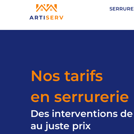
Aller
SERRURE
au
contenu
Nos tarifs
en serrurerie
Des interventions de
au juste prix