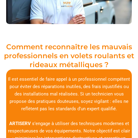
Comment reconnaître les mauvais
professionnels en volets roulants et
rideaux métalliques ?
Il est essentiel de faire appel à un professionnel compétent
pour éviter des réparations inutiles, des frais injustifiés ou
des installations mal réalisées. Si un technicien vous
propose des pratiques douteuses, soyez vigilant : elles ne
reflètent pas les standards d’un expert qualifié.
ARTISERV
s’engage à utiliser des techniques modernes et
respectueuses de vos équipements. Notre objectif est clair