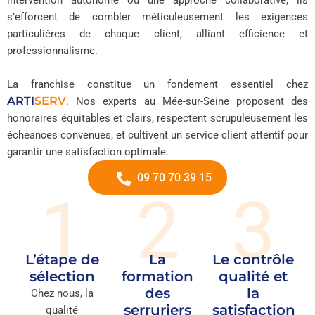
intervention autonome ou une approche collaborative, ils
s’efforcent de combler méticuleusement les exigences
particulières de chaque client, alliant efficience et
professionnalisme.
La franchise constitue un fondement essentiel chez
ARTI
SERV
. Nos experts au Mée-sur-Seine proposent des
honoraires équitables et clairs, respectent scrupuleusement les
échéances convenues, et cultivent un service client attentif pour
garantir une satisfaction optimale.
09 70 70 39 15
1
2
3
L’étape de
La
Le contrôle
sélection
formation
qualité et
des
la
Chez nous, la
serruriers
satisfaction
qualité