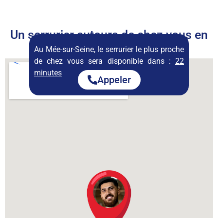
Un serrurier autours de chez vous en
permanence
Au Mée-sur-Seine, le serrurier le plus proche
de chez vous sera disponible dans :
22
minutes
Appeler