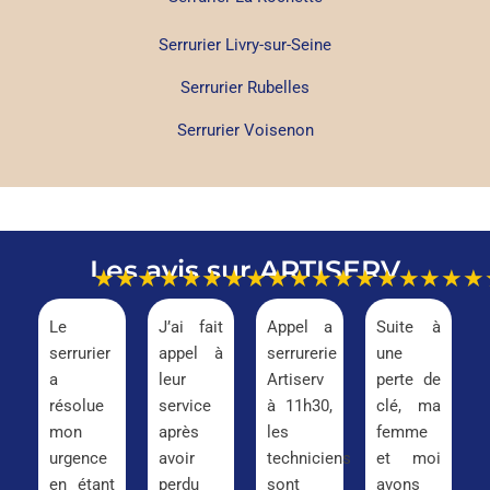
Serrurier Livry-sur-Seine
Serrurier Rubelles
Serrurier Voisenon
Les avis sur ARTISERV
★★★★★
★★★★★
★★★★★
★★★
Le
J’ai fait
Appel a
Suite à
serrurier
appel à
serrurerie
une
a
leur
Artiserv
perte de
résolue
service
à 11h30,
clé, ma
mon
après
les
femme
urgence
avoir
techniciens
et moi
en étant
perdu
sont
avons