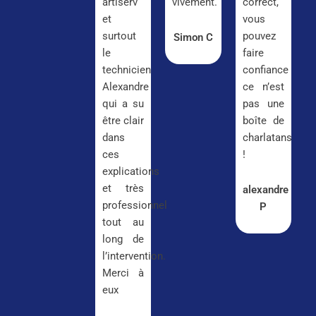
artiserv
vivement.
correct,
et
vous
surtout
pouvez
Simon C
le
faire
technicien
confiance
Alexandre
ce n’est
qui a su
pas une
être clair
boîte de
dans
charlatans
ces
!
explications
et très
alexandre
professionnel
P
tout au
long de
l’intervention.
Merci à
eux