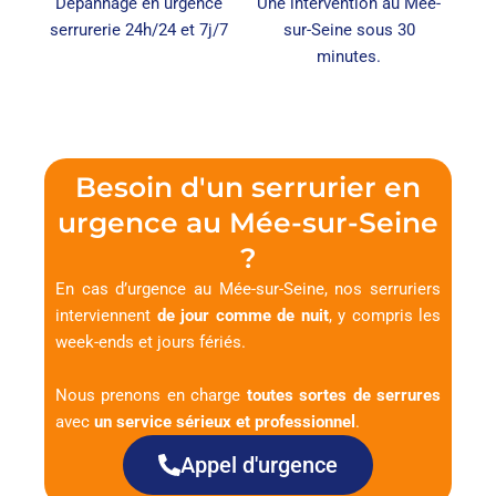
Dépannage en urgence
Une intervention au Mée-
serrurerie 24h/24 et 7j/7
sur-Seine sous 30
minutes.
Besoin d'un serrurier en
urgence au Mée-sur-Seine
?
En cas d’urgence au Mée-sur-Seine, nos serruriers
interviennent
de jour comme de nuit
, y compris les
week-ends et jours fériés.
Nous prenons en charge
toutes sortes de serrures
avec
un service sérieux et professionnel
.
Appel d'urgence