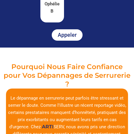
Ophélie
B
Appeler
Pourquoi Nous Faire Confiance
pour Vos Dépannages de Serrurerie
?
Le dépannage en serrurerie peut parfois être stressant et
semer le doute. Comme l’illustre un récent reportage vidéo,
certains prestataires manquent d’honnêteté, pratiquant des
prix exorbitants ou augmentant leurs tarifs en cas
ARTI
d’urgence. Chez
SERV
, nous avons pris une direction
différente pour vous garantir sérénité et contentement.