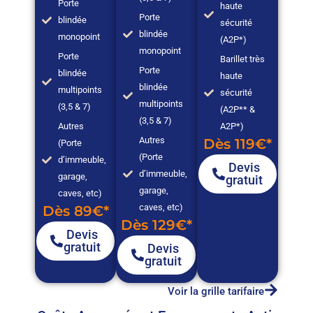
Porte
haute
Porte
blindée
sécurité
blindée
monopoint
(A2P*)
monopoint
Porte
Barillet très
Porte
blindée
haute
blindée
multipoints
sécurité
multipoints
(3,5 & 7)
(A2P** &
(3,5 & 7)
Autres
A2P*)
Autres
Dès 119€*
(Porte
(Porte
d’immeuble,
Devis
d’immeuble,
garage,
gratuit
garage,
caves, etc)
caves, etc)
Dès 89€*
Dès 129€*
Devis
gratuit
Devis
gratuit
Voir la grille tarifaire