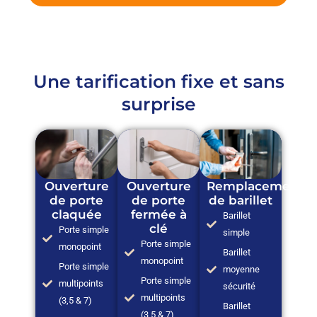
Une tarification fixe et sans
surprise
Ouverture
Ouverture
Remplacement
de porte
de porte
de barillet
claquée
fermée à
Barillet
clé
Porte simple
simple
Porte simple
monopoint
Barillet
monopoint
Porte simple
moyenne
Porte simple
multipoints
sécurité
multipoints
(3,5 & 7)
Barillet
(3,5 & 7)