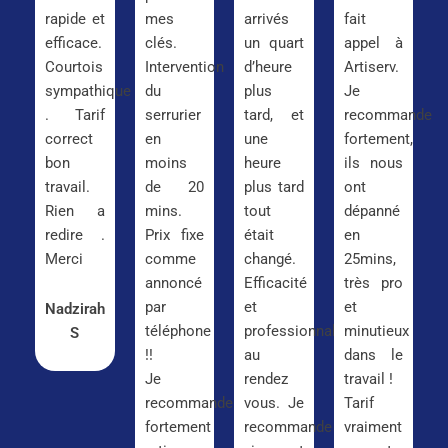
rapide et
mes
arrivés
fait
efficace.
clés.
un quart
appel à
Courtois
Intervention
d’heure
Artiserv.
sympathique
du
plus
Je
. Tarif
serrurier
tard, et
recommande
correct
en
une
fortement,
bon
moins
heure
ils nous
travail.
de 20
plus tard
ont
Rien a
mins.
tout
dépanné
redire .
Prix fixe
était
en
Merci
comme
changé.
25mins,
annoncé
Efficacité
très pro
par
et
et
Nadzirah
téléphone
professionnalisme
minutieux
S
!!
au
dans le
Je
rendez
travail !
recommande
vous. Je
Tarif
fortement
recommande
vraiment