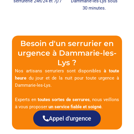
serrurerie 24h/24 et 7j/7
Dammarie-les-Lys sous
30 minutes.
Besoin d'un serrurier en
urgence à Dammarie-les-
Lys ?
Nos artisans serruriers sont disponibles
à toute
heure
du jour et de la nuit pour toute urgence à
Dammarie-les-Lys.
Experts en
toutes sortes de serrures
, nous veillons
à vous proposer
un service fiable et soigné
.
Appel d'urgence