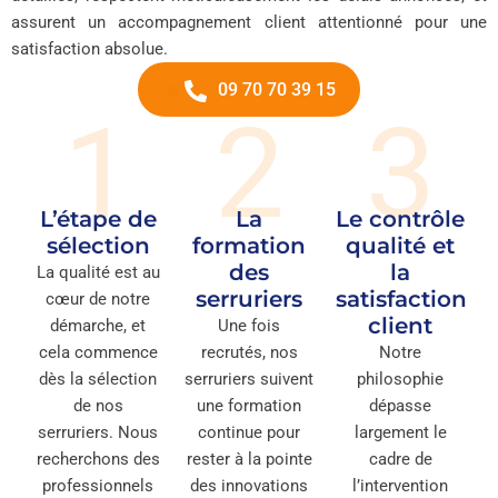
assurent un accompagnement client attentionné pour une
satisfaction absolue.
09 70 70 39 15
1
2
3
L’étape de
La
Le contrôle
sélection
formation
qualité et
des
la
La qualité est au
serruriers
satisfaction
cœur de notre
client
démarche, et
Une fois
cela commence
recrutés, nos
Notre
dès la sélection
serruriers suivent
philosophie
de nos
une formation
dépasse
serruriers. Nous
continue pour
largement le
recherchons des
rester à la pointe
cadre de
professionnels
des innovations
l’intervention