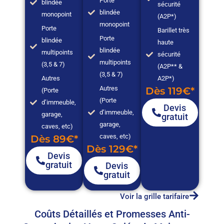
Porte
blindée
sécurité
blindée
monopoint
(A2P*)
monopoint
Porte
Barillet très
Porte
blindée
haute
blindée
multipoints
sécurité
multipoints
(3,5 & 7)
(A2P** &
(3,5 & 7)
Autres
A2P*)
Autres
Dès 119€*
(Porte
(Porte
d’immeuble,
Devis
d’immeuble,
garage,
gratuit
garage,
caves, etc)
caves, etc)
Dès 89€*
Dès 129€*
Devis
gratuit
Devis
gratuit
Voir la grille tarifaire
Coûts Détaillés et Promesses Anti-