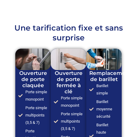
Une tarification fixe et sans
surprise
Ouverture
Ouverture
Remplacement
de porte
de porte
de barillet
claquée
fermée à
Barillet
clé
Porte simple
simple
Porte simple
monopoint
Barillet
monopoint
Porte simple
moyenne
Porte simple
multipoints
sécurité
multipoints
(3,5 & 7)
Barillet
(3,5 & 7)
Porte
haute