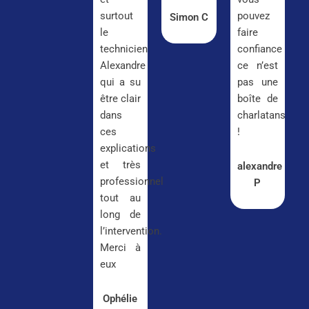
surtout
pouvez
Simon C
le
faire
technicien
confiance
Alexandre
ce n’est
qui a su
pas une
être clair
boîte de
dans
charlatans
ces
!
explications
et très
alexandre
professionnel
P
tout au
long de
l’intervention.
Merci à
eux
Ophélie