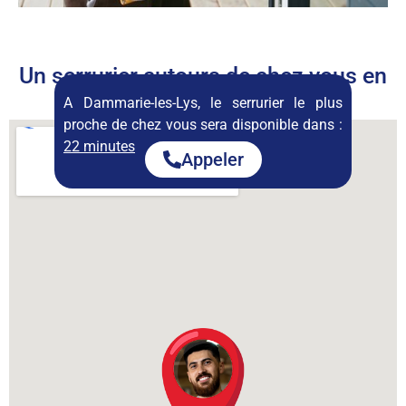
Un serrurier autours de chez vous en
permanence
A Dammarie-les-Lys, le serrurier le plus
proche de chez vous sera disponible dans :
22 minutes
Appeler