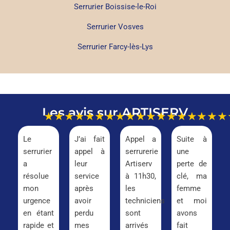
Serrurier Boissise-le-Roi
Serrurier Vosves
Serrurier Farcy-lès-Lys
Les avis sur ARTISERV
★★★★★
★★★★★
★★★★★
★★★
Le
J’ai fait
Appel a
Suite à
serrurier
appel à
serrurerie
une
a
leur
Artiserv
perte de
résolue
service
à 11h30,
clé, ma
mon
après
les
femme
urgence
avoir
techniciens
et moi
en étant
perdu
sont
avons
rapide et
mes
arrivés
fait