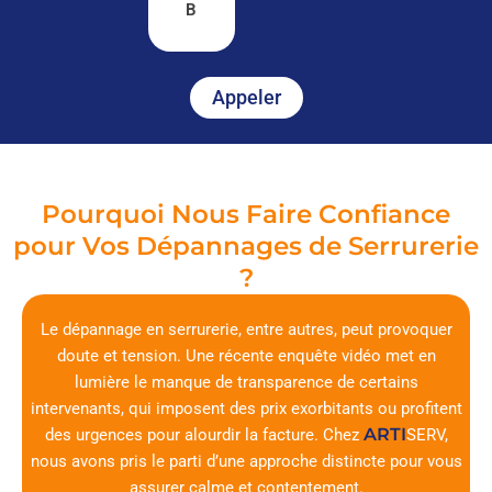
B
Appeler
Pourquoi Nous Faire Confiance
pour Vos Dépannages de Serrurerie
?
Le dépannage en serrurerie, entre autres, peut provoquer
doute et tension. Une récente enquête vidéo met en
lumière le manque de transparence de certains
intervenants, qui imposent des prix exorbitants ou profitent
ARTI
des urgences pour alourdir la facture. Chez
SERV
,
nous avons pris le parti d’une approche distincte pour vous
assurer calme et contentement.