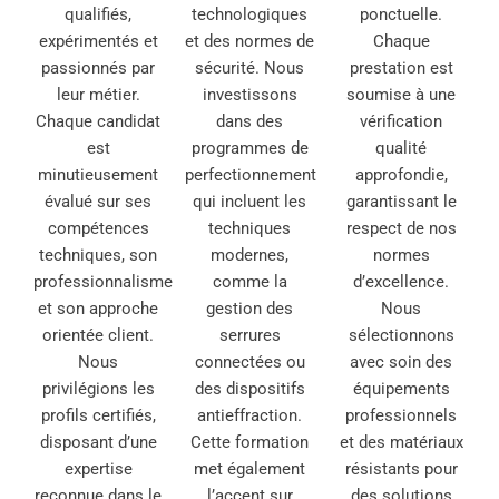
qualifiés,
technologiques
ponctuelle.
expérimentés et
et des normes de
Chaque
passionnés par
sécurité. Nous
prestation est
leur métier.
investissons
soumise à une
Chaque candidat
dans des
vérification
est
programmes de
qualité
minutieusement
perfectionnement
approfondie,
évalué sur ses
qui incluent les
garantissant le
compétences
techniques
respect de nos
techniques, son
modernes,
normes
professionnalisme
comme la
d’excellence.
et son approche
gestion des
Nous
orientée client.
serrures
sélectionnons
Nous
connectées ou
avec soin des
privilégions les
des dispositifs
équipements
profils certifiés,
antieffraction.
professionnels
disposant d’une
Cette formation
et des matériaux
expertise
met également
résistants pour
reconnue dans le
l’accent sur
des solutions