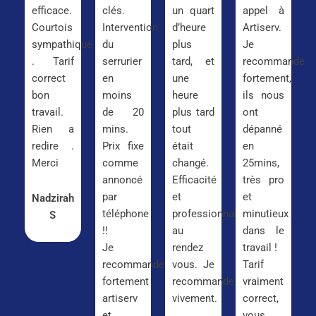
efficace.
clés.
un quart
appel à
Courtois
Intervention
d’heure
Artiserv.
sympathique
du
plus
Je
. Tarif
serrurier
tard, et
recommande
correct
en
une
fortement,
bon
moins
heure
ils nous
travail.
de 20
plus tard
ont
Rien a
mins.
tout
dépanné
redire .
Prix fixe
était
en
Merci
comme
changé.
25mins,
annoncé
Efficacité
très pro
par
et
et
Nadzirah
téléphone
professionnalisme
minutieux
S
!!
au
dans le
Je
rendez
travail !
recommande
vous. Je
Tarif
fortement
recommande
vraiment
artiserv
vivement.
correct,
et
vous