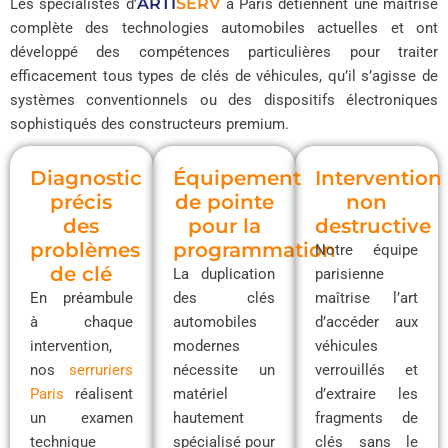
ARTI
SERV
Les spécialistes d’
à Paris détiennent une maîtrise
complète des technologies automobiles actuelles et ont
développé des compétences particulières pour traiter
efficacement tous types de clés de véhicules, qu’il s’agisse de
systèmes conventionnels ou des dispositifs électroniques
sophistiqués des constructeurs premium.
Diagnostic
Équipement
Intervention
précis
de pointe
non
des
pour la
destructive
problèmes
programmation
Notre équipe
de clé
La duplication
parisienne
En préambule
des clés
maîtrise l’art
à chaque
automobiles
d’accéder aux
intervention,
modernes
véhicules
nos
serruriers
nécessite un
verrouillés et
Paris
réalisent
matériel
d’extraire les
un examen
hautement
fragments de
technique
spécialisé pour
clés sans le