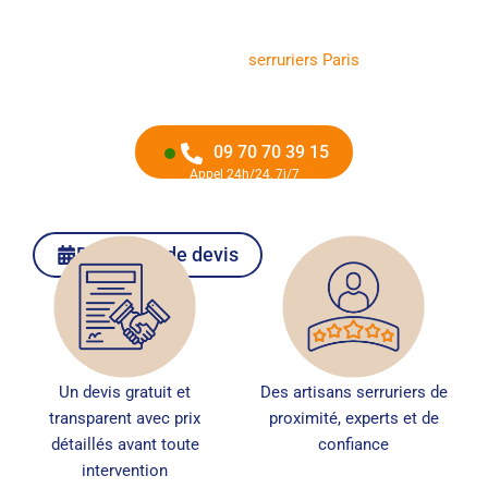
l’agglomération parisienne ? Vous ne pouvez plus accéder
à votre véhicule ou le démarrer ? Ne restez pas
immobilisé ! Notre équipe de
serruriers Paris
intervient
rapidement pour reproduire, débloquer ou réparer tout
type de clé de voiture, dans tout Paris et l’Île-de-France.
09 70 70 39 15
Appel 24h/24, 7j/7
Demande de devis
Un devis gratuit et
Des artisans serruriers de
transparent avec prix
proximité, experts et de
détaillés avant toute
confiance
intervention