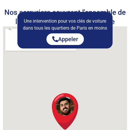
Nos serruriers couvrent l'ensemble de
la ville de Paris et sa métropole
Une intervention pour vos clés de voiture
dans tous les quartiers de Paris en moins
de 30 minutes
Appeler