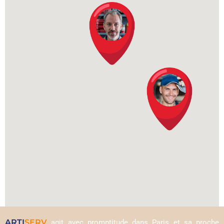
ARTI
SERV
agit avec promptitude dans Paris et sa proche