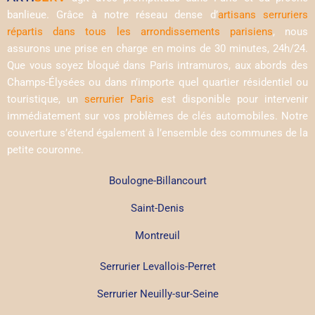
banlieue. Grâce à notre réseau dense d’
artisans serruriers
répartis dans tous les arrondissements parisiens
, nous
assurons une prise en charge en moins de 30 minutes, 24h/24.
Que vous soyez bloqué dans Paris intramuros, aux abords des
Champs-Élysées ou dans n’importe quel quartier résidentiel ou
touristique, un
serrurier Paris
est disponible pour intervenir
immédiatement sur vos problèmes de clés automobiles. Notre
couverture s’étend également à l’ensemble des communes de la
petite couronne.
Boulogne-Billancourt
Saint-Denis
Montreuil
Serrurier Levallois-Perret
Serrurier Neuilly-sur-Seine