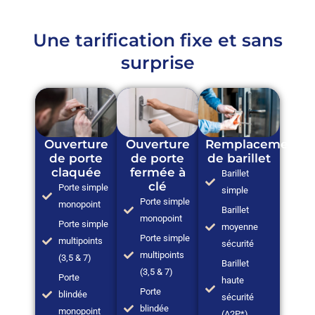
Une tarification fixe et sans
surprise
Ouverture
Ouverture
Remplacement
de porte
de porte
de barillet
claquée
fermée à
Barillet
clé
Porte simple
simple
Porte simple
monopoint
Barillet
monopoint
Porte simple
moyenne
Porte simple
multipoints
sécurité
multipoints
(3,5 & 7)
Barillet
(3,5 & 7)
Porte
haute
Porte
blindée
sécurité
blindée
monopoint
(A2P*)