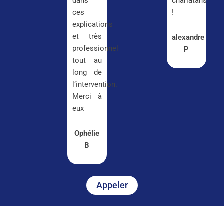
dans
charlatans
ces
!
explications
et très
alexandre
professionnel
P
tout au
long de
l’intervention.
Merci à
eux
Ophélie
B
Appeler