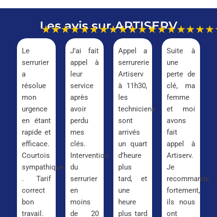
Les avis sur ARTISERV
★★★★★
★★★★★
★★★★★
★★★
Le
J’ai fait
Appel a
Suite à
serrurier
appel à
serrurerie
une
a
leur
Artiserv
perte de
résolue
service
à 11h30,
clé, ma
mon
après
les
femme
urgence
avoir
techniciens
et moi
en étant
perdu
sont
avons
rapide et
mes
arrivés
fait
efficace.
clés.
un quart
appel à
Courtois
Intervention
d’heure
Artiserv.
sympathique
du
plus
Je
. Tarif
serrurier
tard, et
recommande
correct
en
une
fortement,
bon
moins
heure
ils nous
travail.
de 20
plus tard
ont