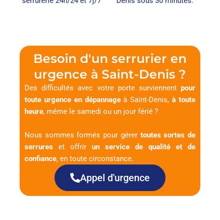
serrurerie 24h/24 et 7j/7
Denis sous 30 minutes.
Besoin d'un serrurier en
urgence à Saint-Denis ?
Des difficultés avec votre porte surviennent
pour
toute urgence en dépannage
à Saint-Denis,
à toute
heure
, même le samedi ou un jour férié ?
Nous sommes formés pour gérer
toutes sortes de
serrures
et offrir
un service de qualité et de
confiance
, en toute circonstance.
Appel d'urgence