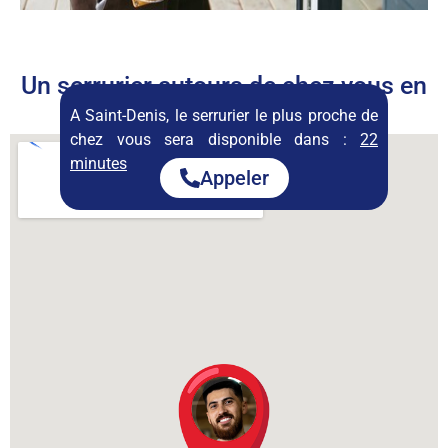
Un serrurier autours de chez vous en
permanence
A Saint-Denis, le serrurier le plus proche de
chez vous sera disponible dans :
22
minutes
Appeler