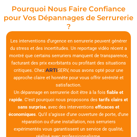
Pourquoi Nous Faire Confiance
pour Vos Dépannages de Serrurerie
?
Les interventions d’urgence en serrurerie peuvent générer
du stress et des incertitudes. Un reportage vidéo récent a
montré que certains serruriers manquent de transparence,
facturant des prix exorbitants ou profitant des situations
ARTI
critiques. Chez
SERV
, nous avons opté pour une
approche claire et honnête pour vous offrir sérénité et
satisfaction.
Un dépannage en serrurerie doit être à la fois
fiable et
rapide
. C’est pourquoi nous proposons des
tarifs clairs et
sans surprise
, avec des interventions
efficaces et
économiques
. Qu’il s’agisse d’une ouverture de porte, d’une
réparation ou d’une installation, nos serruriers
expérimentés vous garantissent un service de qualité,
réalisé avec professionnalisme.