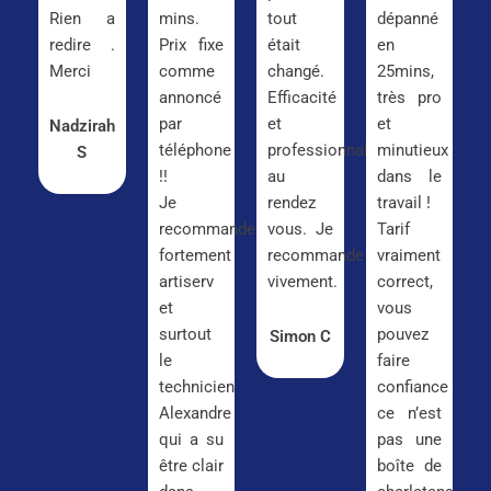
Rien a
mins.
tout
dépanné
redire .
Prix fixe
était
en
Merci
comme
changé.
25mins,
annoncé
Efficacité
très pro
par
et
et
Nadzirah
téléphone
professionnalisme
minutieux
S
!!
au
dans le
Je
rendez
travail !
recommande
vous. Je
Tarif
fortement
recommande
vraiment
artiserv
vivement.
correct,
et
vous
surtout
pouvez
Simon C
le
faire
technicien
confiance
Alexandre
ce n’est
qui a su
pas une
être clair
boîte de