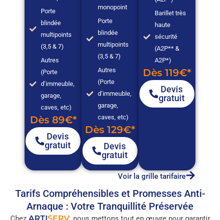
monopoint
Porte
Barillet très
Porte
blindée
haute
blindée
multipoints
sécurité
multipoints
(3,5 & 7)
(A2P** &
(3,5 & 7)
Autres
A2P*)
Autres
Dès 119€*
(Porte
(Porte
d’immeuble,
Devis
d’immeuble,
garage,
gratuit
garage,
caves, etc)
caves, etc)
Dès 89€*
Dès 129€*
Devis
gratuit
Devis
gratuit
Voir la grille tarifaire
Tarifs Compréhensibles et Promesses Anti-
Arnaque : Votre Tranquillité Préservée
ARTI
SERV
Chez
, nous mettons tout en œuvre pour garantir