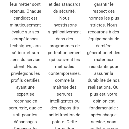
leur métier sont
et des standards
garantir le
retenus. Chaque
de sécurité.
respect des
candidat est
Nous
normes les plus
minutieusement
investissons
strictes. Nous
évalué sur ses
significativement
recourons à des
compétences
dans des
équipements de
techniques, son
programmes de
dernière
sérieux et son
perfectionnement
génération et des
sens du service
qui couvrent les
matériaux
client. Nous
méthodes
résistants pour
privilégions les
contemporaines,
assurer la
profils certifiés
comme la
durabilité de nos
ayant une
maîtrise des
réalisations. Qui
expertise
serrures
plus est, votre
reconnue en
intelligentes ou
opinion est
serrurerie, que ce
des dispositifs
fondamentale :
soit pour les
antieffraction de
après chaque
dépannages
pointe. Cette
service, nous
d’urgence, les
formation
sollicitons vos