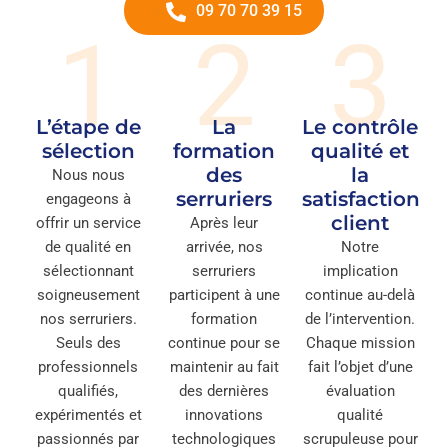
09 70 70 39 15
1
2
3
L’étape de
La
Le contrôle
sélection
formation
qualité et
des
la
Nous nous
serruriers
satisfaction
engageons à
client
offrir un service
Après leur
de qualité en
arrivée, nos
Notre
sélectionnant
serruriers
implication
soigneusement
participent à une
continue au-delà
nos serruriers.
formation
de l’intervention.
Seuls des
continue pour se
Chaque mission
professionnels
maintenir au fait
fait l’objet d’une
qualifiés,
des dernières
évaluation
expérimentés et
innovations
qualité
passionnés par
technologiques
scrupuleuse pour