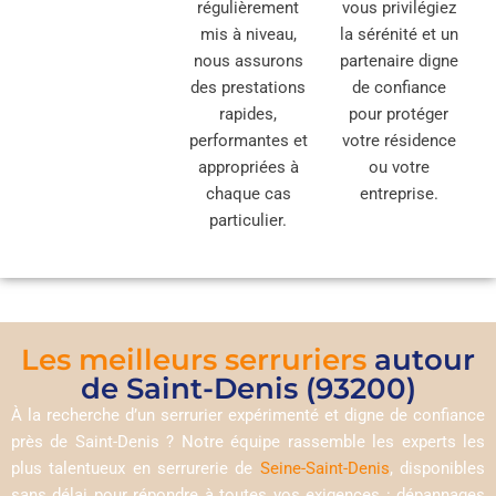
régulièrement
vous privilégiez
mis à niveau,
la sérénité et un
nous assurons
partenaire digne
des prestations
de confiance
rapides,
pour protéger
performantes et
votre résidence
appropriées à
ou votre
chaque cas
entreprise.
particulier.
Les meilleurs serruriers
autour
de Saint-Denis (93200)
À la recherche d’un serrurier expérimenté et digne de confiance
près de Saint-Denis ? Notre équipe rassemble les experts les
plus talentueux en serrurerie de
Seine-Saint-Denis
, disponibles
sans délai pour répondre à toutes vos exigences : dépannages