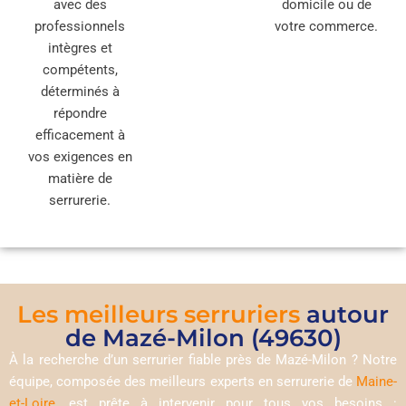
avec des
domicile ou de
professionnels
votre commerce.
intègres et
compétents,
déterminés à
répondre
efficacement à
vos exigences en
matière de
serrurerie.
Les meilleurs serruriers
autour
de Mazé-Milon (49630)
À la recherche d’un serrurier fiable près de Mazé-Milon ? Notre
équipe, composée des meilleurs experts en serrurerie de
Maine-
et-Loire
, est prête à intervenir pour tous vos besoins :