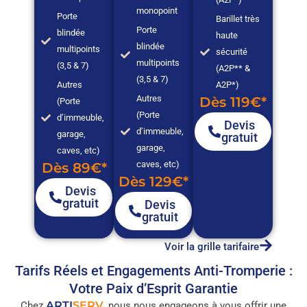
monopoint
Porte
Barillet très
Porte
blindée
haute
blindée
multipoints
sécurité
multipoints
(3,5 & 7)
(A2P** &
(3,5 & 7)
Autres
A2P*)
Autres
Dès 119€*
(Porte
(Porte
d’immeuble,
Devis
d’immeuble,
garage,
gratuit
garage,
caves, etc)
caves, etc)
Dès 89€*
Dès 129€*
Devis
gratuit
Devis
gratuit
Voir la grille tarifaire
Tarifs Réels et Engagements Anti-Tromperie :
Votre Paix d’Esprit Garantie
ARTI
SERV
Chez
, nous nous engageons à vous offrir une