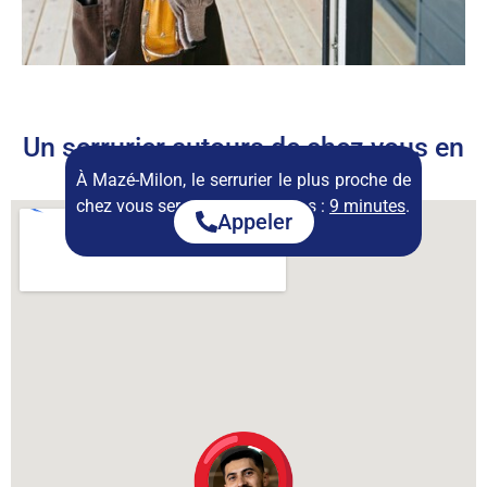
Un serrurier autours de chez vous en
permanence
À Mazé-Milon, le serrurier le plus proche de
chez vous sera disponible dans :
9 minutes
.
Appeler