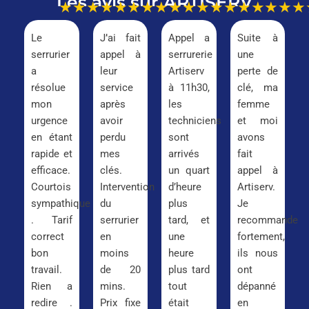
Les avis sur ARTISERV
★★★★★
★★★★★
★★★★★
★★★
Le
J’ai fait
Appel a
Suite à
serrurier
appel à
serrurerie
une
a
leur
Artiserv
perte de
résolue
service
à 11h30,
clé, ma
mon
après
les
femme
urgence
avoir
techniciens
et moi
en étant
perdu
sont
avons
rapide et
mes
arrivés
fait
efficace.
clés.
un quart
appel à
Courtois
Intervention
d’heure
Artiserv.
sympathique
du
plus
Je
. Tarif
serrurier
tard, et
recommande
correct
en
une
fortement,
bon
moins
heure
ils nous
travail.
de 20
plus tard
ont
Rien a
mins.
tout
dépanné
redire .
Prix fixe
était
en