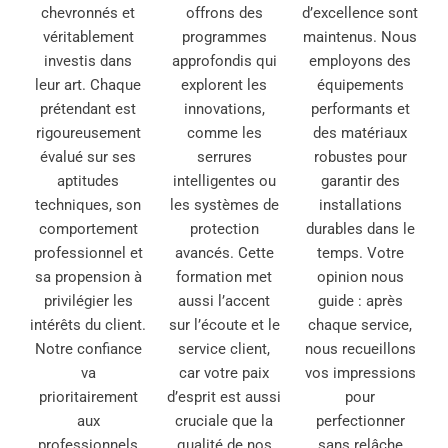
chevronnés et
offrons des
d’excellence sont
véritablement
programmes
maintenus. Nous
investis dans
approfondis qui
employons des
leur art. Chaque
explorent les
équipements
prétendant est
innovations,
performants et
rigoureusement
comme les
des matériaux
évalué sur ses
serrures
robustes pour
aptitudes
intelligentes ou
garantir des
techniques, son
les systèmes de
installations
comportement
protection
durables dans le
professionnel et
avancés. Cette
temps. Votre
sa propension à
formation met
opinion nous
privilégier les
aussi l’accent
guide : après
intérêts du client.
sur l’écoute et le
chaque service,
Notre confiance
service client,
nous recueillons
va
car votre paix
vos impressions
prioritairement
d’esprit est aussi
pour
aux
cruciale que la
perfectionner
professionnels
qualité de nos
sans relâche