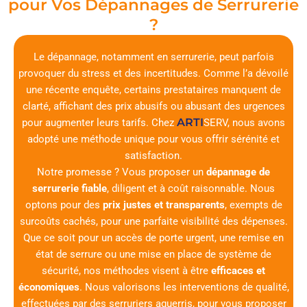
pour Vos Dépannages de Serrurerie
?
Le dépannage, notamment en serrurerie, peut parfois
provoquer du stress et des incertitudes. Comme l’a dévoilé
une récente enquête, certains prestataires manquent de
clarté, affichant des prix abusifs ou abusant des urgences
ARTI
pour augmenter leurs tarifs. Chez
SERV
, nous avons
adopté une méthode unique pour vous offrir sérénité et
satisfaction.
Notre promesse ? Vous proposer un
dépannage de
serrurerie fiable
, diligent et à coût raisonnable. Nous
optons pour des
prix justes et transparents
, exempts de
surcoûts cachés, pour une parfaite visibilité des dépenses.
Que ce soit pour un accès de porte urgent, une remise en
état de serrure ou une mise en place de système de
sécurité, nos méthodes visent à être
efficaces et
économiques
. Nous valorisons les interventions de qualité,
effectuées par des serruriers aguerris, pour vous proposer