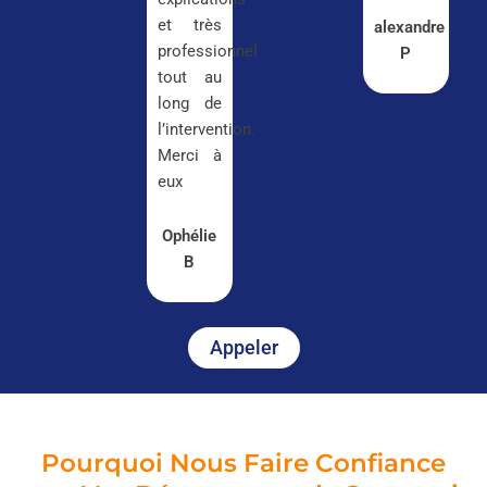
et très
alexandre
professionnel
P
tout au
long de
l’intervention.
Merci à
eux
Ophélie
B
Appeler
Pourquoi Nous Faire Confiance