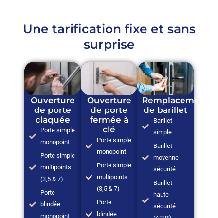
Une tarification fixe et sans
surprise
Ouverture
Ouverture
Remplacement
de porte
de porte
de barillet
claquée
fermée à
Barillet
clé
Porte simple
simple
Porte simple
monopoint
Barillet
monopoint
Porte simple
moyenne
Porte simple
multipoints
sécurité
multipoints
(3,5 & 7)
Barillet
(3,5 & 7)
Porte
haute
Porte
blindée
sécurité
blindée
monopoint
(A2P*)