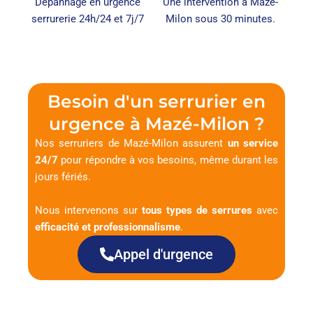
Dépannage en urgence
Une intervention à Mazé-
serrurerie 24h/24 et 7j/7
Milon sous 30 minutes.
Besoin d'un serrurier en
urgence à Mazé-Milon ?
Nos serruriers de Mazé-Milon assurent
un service
24/7
pour répondre à vos besoins, même durant les
jours fériés.
Nous intervenons sur
tous types de serrures
avec
efficacité et professionnalisme
.
Appel d'urgence