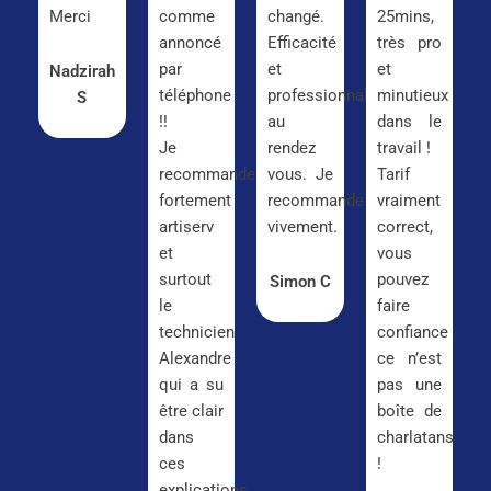
Merci
comme
changé.
25mins,
annoncé
Efficacité
très pro
par
et
et
Nadzirah
téléphone
professionnalisme
minutieux
S
!!
au
dans le
Je
rendez
travail !
recommande
vous. Je
Tarif
fortement
recommande
vraiment
artiserv
vivement.
correct,
et
vous
surtout
pouvez
Simon C
le
faire
technicien
confiance
Alexandre
ce n’est
qui a su
pas une
être clair
boîte de
dans
charlatans
ces
!
explications