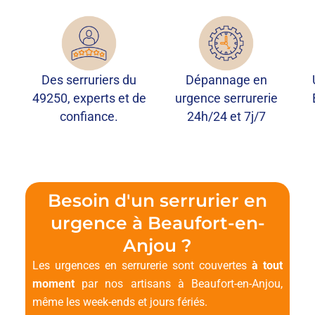
Des serruriers du
Dépannage en
49250, experts et de
urgence serrurerie
confiance.
24h/24 et 7j/7
Besoin d'un serrurier en
urgence à Beaufort-en-
Anjou ?
Les urgences en serrurerie sont couvertes
à tout
moment
par nos artisans à Beaufort-en-Anjou,
même les week-ends et jours fériés.