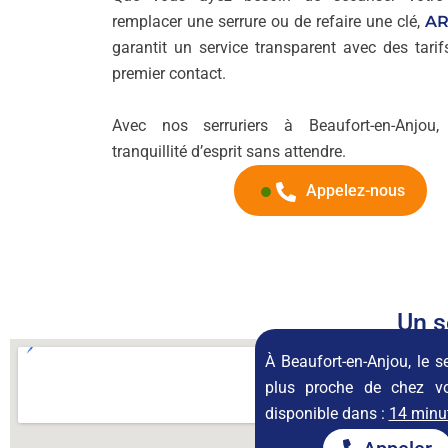
remplacer une serrure ou de refaire une clé,
AR
garantit un service transparent avec des tarifs
premier contact.
Avec nos serruriers à Beaufort-en-Anjou,
tranquillité d’esprit sans attendre.
Appelez-nous
Un s
À Beaufort-en-Anjou, le se
plus proche de chez v
disponible dans :
14 minu