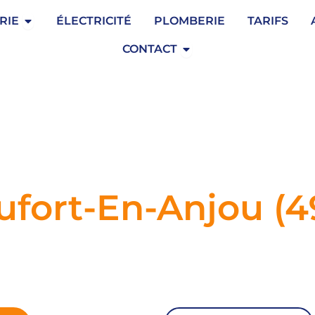
Ouvrir Serrurerie
RIE
ÉLECTRICITÉ
PLOMBERIE
TARIFS
Ouvrir Contact
CONTACT
ufort-En-Anjou (4
en-Anjou,