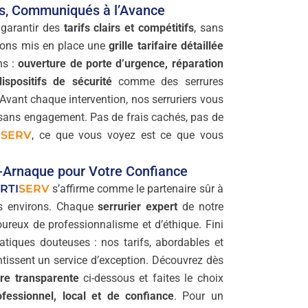
es, Communiqués à l’Avance
 garantir des
tarifs clairs et compétitifs
, sans
vons mis en place une
grille tarifaire détaillée
ns :
ouverture de porte d’urgence, réparation
ispositifs de sécurité
comme des serrures
Avant chaque intervention, nos serruriers vous
t sans engagement. Pas de frais cachés, pas de
I
SERV
, ce que vous voyez est ce que vous
i-Arnaque pour Votre Confiance
RTI
SERV
s’affirme comme le partenaire sûr à
es environs. Chaque
serrurier expert
de notre
oureux de professionnalisme et d’éthique. Fini
ratiques douteuses : nos tarifs, abordables et
tissent un service d’exception. Découvrez dès
aire transparente
ci-dessous et faites le choix
ofessionnel, local et de confiance
. Pour un