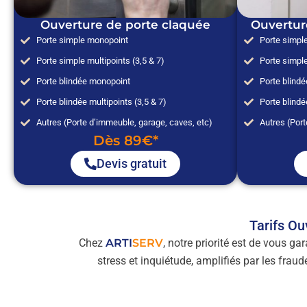
Ouverture de porte claquée
Ouvertur
Porte simple monopoint
Porte simpl
Porte simple multipoints (3,5 & 7)
Porte simple
Porte blindée monopoint
Porte blind
Porte blindée multipoints (3,5 & 7)
Porte blindé
Autres (Porte d’immeuble, garage, caves, etc)
Autres (Port
Dès 89€*
Devis gratuit
Tarifs Ou
Chez
ARTI
SERV
, notre priorité est de vous ga
stress et inquiétude, amplifiés par les fra