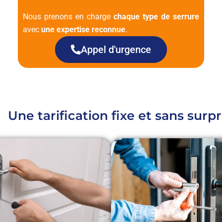
Nous prenons en charge
chaque type de serrure
avec
une expertise reconnue
.
Appel d'urgence
Une tarification fixe et sans surpr