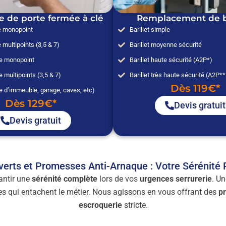
e de porte fermée à clé
Remplacement de ba
e monopoint
Barillet simple
 multipoints (3,5 & 7)
Barillet moyenne sécurité
ée monopoint
Barillet haute sécurité (A2P*)
e multipoints (3,5 & 7)
Barillet très haute sécurité (A2P*
Dès 119€*
e d’immeuble, garage, caves, etc)
Dès 129€*
Devis gratuit
Devis gratuit
verts et Promesses Anti-Arnaque : Votre Sérénité
rantir une
sérénité complète
lors de vos
urgences serrurerie
. Un
udes qui entachent le métier. Nous agissons en vous offrant des
pr
escroquerie
stricte.