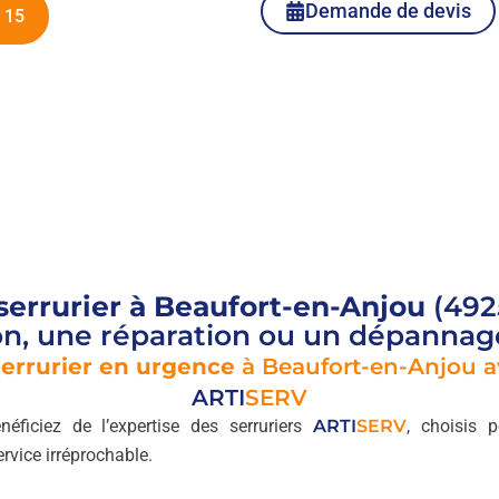
Demande de devis
 15
serrurier à Beaufort-en-Anjou
(492
ion, une réparation ou un dépannag
serrurier en urgence
à Beaufort-en-Anjou a
ARTI
SERV
néficiez de l’expertise des serruriers
ARTI
SERV
, choisis p
vice irréprochable.