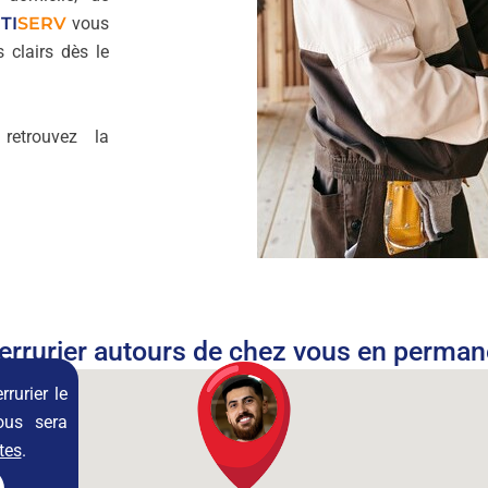
TI
SERV
vous
 clairs dès le
 retrouvez la
errurier autours de chez vous en perma
rrurier le
ous sera
tes
.