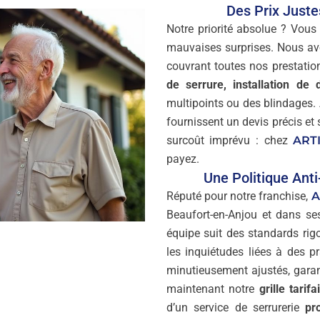
Des Prix Just
Notre priorité absolue ? Vous
mauvaises surprises. Nous a
couvrant toutes nos prestatio
de serrure, installation de d
multipoints ou des blindages. 
fournissent un devis précis e
surcoût imprévu : chez
ART
payez.
Une Politique Ant
Réputé pour notre franchise,
A
Beaufort-en-Anjou et dans s
équipe suit des standards rig
les inquiétudes liées à des p
minutieusement ajustés, garan
maintenant notre
grille tarif
d’un service de serrurerie
pr