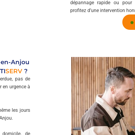
dépannage rapide ou pour sé
profitez d’une intervention honn
t-en-Anjou
TI
SERV
?
perdue, pas de
r en urgence à
même les jours
-Anjou.
domicile, de