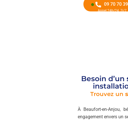
09 70 70 39
Appel 24h/24, 7j/7
Besoin d’un
installat
Trouvez un
À Beaufort-en-Anjou, bé
engagement envers un ser