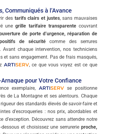
es, Communiqués à l’Avance
rir des
tarifs clairs et justes
, sans mauvaises
oré une
grille tarifaire transparente
couvrant
ouverture de porte d’urgence, réparation de
positifs de sécurité
comme des serrures
. Avant chaque intervention, nos techniciens
is et sans engagement. Pas de frais masqués,
ez
ARTI
SERV
, ce que vous voyez est ce que
i-Arnaque pour Votre Confiance
rence exemplaire,
ARTI
SERV
se positionne
rès de La Montagne et ses alentours. Chaque
rigueur des standards élevés de savoir-faire et
intes d’escroqueries : nos prix, abordables et
ce d’exception. Découvrez sans attendre notre
-dessous et choisissez une serrurerie
proche,