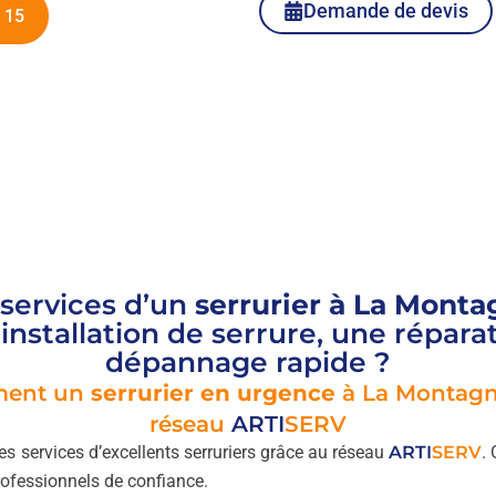
Demande de devis
 15
services d’un
serrurier à La Mont
installation de serrure, une répara
dépannage rapide ?
ment un
serrurier en urgence
à La Montagne
réseau
ARTI
SERV
s services d’excellents serruriers grâce au réseau
ARTI
SERV
.
ofessionnels de confiance.