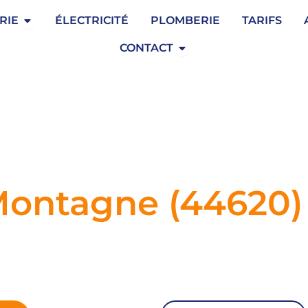
Ouvrir Serrurerie
RIE
ÉLECTRICITÉ
PLOMBERIE
TARIFS
Ouvrir Contact
CONTACT
 Montagne (44620)
gne,