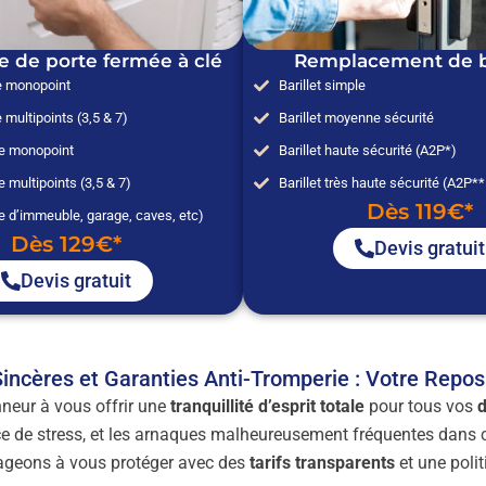
e de porte fermée à clé
Remplacement de ba
e monopoint
Barillet simple
 multipoints (3,5 & 7)
Barillet moyenne sécurité
ée monopoint
Barillet haute sécurité (A2P*)
e multipoints (3,5 & 7)
Barillet très haute sécurité (A2P*
Dès 119€*
e d’immeuble, garage, caves, etc)
Dès 129€*
Devis gratuit
Devis gratuit
Sincères et Garanties Anti-Tromperie : Votre Repo
neur à vous offrir une
tranquillité d’esprit totale
pour tous vos
d
e de stress, et les arnaques malheureusement fréquentes dans ce
ageons à vous protéger avec des
tarifs transparents
et une polit