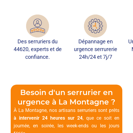
Des serruriers du
Dépannage en
U
44620, experts et de
urgence serrurerie
confiance.
24h/24 et 7j/7
Besoin d'un serrurier en
urgence à La Montagne ?
À La Montagne, nos artisans serruriers sont prêts
à intervenir 24 heures sur 24
, que ce soit en
journée, en soirée, les week-ends ou les jours