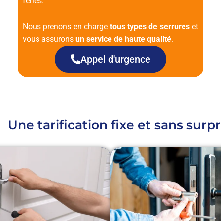
fériés.
Nous prenons en charge
tous types de serrures
et
vous assurons
un service de haute qualité
.
Appel d'urgence
Une tarification fixe et sans surpr