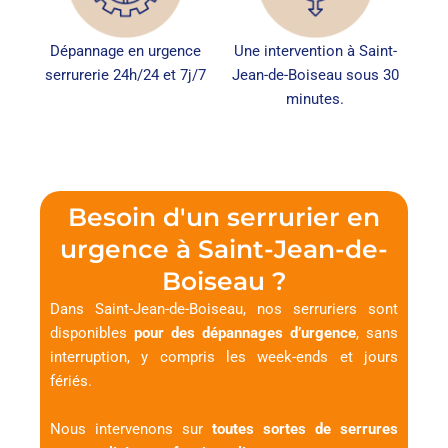
Dépannage en urgence
Une intervention à Saint-
serrurerie 24h/24 et 7j/7
Jean-de-Boiseau sous 30
minutes.
Besoin d'un serrurier en
urgence à Saint-Jean-de-
Boiseau ?
Dans Saint-Jean-de-Boiseau, nos serruriers sont
disponibles
pour des dépannages d’urgence
, sans
interruption, y compris les week-ends et jours
fériés.
Nous intervenons sur
toutes sortes de serrures