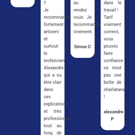
!!
au
dans le
Je
rendez
travail !
recommande
vous. Je
Tarif
fortement
recommande
vraiment
artiserv
vivement.
correct,
et
vous
surtout
pouvez
Simon C
le
faire
technicien
confiance
Alexandre
ce n’est
qui a su
pas une
être clair
boîte de
dans
charlatans
ces
!
explications
et très
alexandre
professionnel
P
tout au
long de