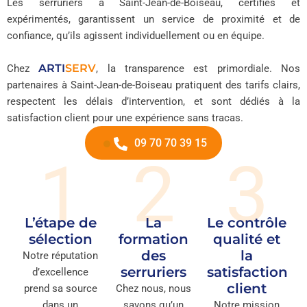
Les serruriers à Saint-Jean-de-Boiseau, certifiés et
expérimentés, garantissent un service de proximité et de
confiance, qu’ils agissent individuellement ou en équipe.
ARTI
SERV
Chez
, la transparence est primordiale. Nos
partenaires à Saint-Jean-de-Boiseau pratiquent des tarifs clairs,
respectent les délais d’intervention, et sont dédiés à la
satisfaction client pour une expérience sans tracas.
09 70 70 39 15
1
2
3
L’étape de
La
Le contrôle
sélection
formation
qualité et
des
la
Notre réputation
serruriers
satisfaction
d’excellence
client
prend sa source
Chez nous, nous
dans un
savons qu’un
Notre mission