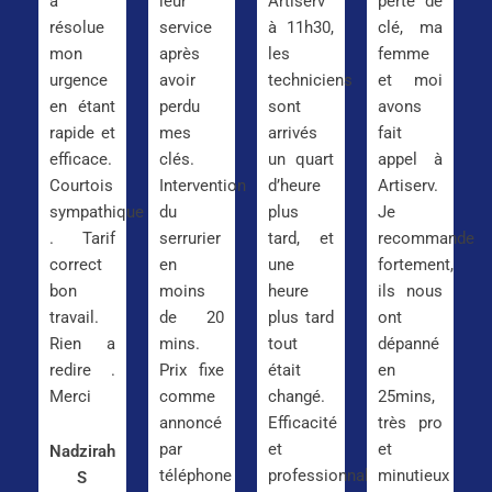
a
leur
Artiserv
perte de
résolue
service
à 11h30,
clé, ma
mon
après
les
femme
urgence
avoir
techniciens
et moi
en étant
perdu
sont
avons
rapide et
mes
arrivés
fait
efficace.
clés.
un quart
appel à
Courtois
Intervention
d’heure
Artiserv.
sympathique
du
plus
Je
. Tarif
serrurier
tard, et
recommande
correct
en
une
fortement,
bon
moins
heure
ils nous
travail.
de 20
plus tard
ont
Rien a
mins.
tout
dépanné
redire .
Prix fixe
était
en
Merci
comme
changé.
25mins,
annoncé
Efficacité
très pro
par
et
et
Nadzirah
téléphone
professionnalisme
minutieux
S