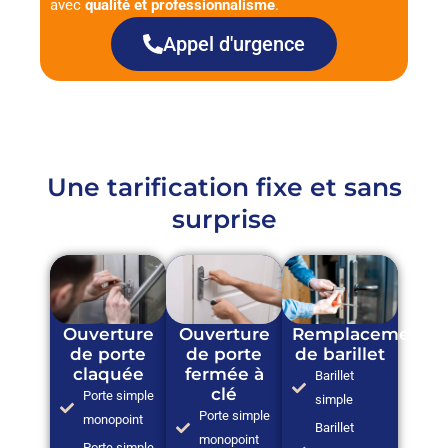
avec
qualité et professionnalisme
.
Appel d'urgence
Une tarification fixe et sans
surprise
Ouverture
Ouverture
Remplacement
de porte
de porte
de barillet
claquée
fermée à
Barillet
clé
Porte simple
simple
Porte simple
monopoint
Barillet
monopoint
Porte simple