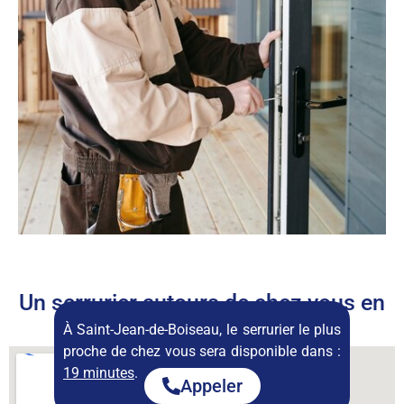
Un serrurier autours de chez vous en
permanence
À Saint-Jean-de-Boiseau, le serrurier le plus
proche de chez vous sera disponible dans :
19 minutes
.
Appeler