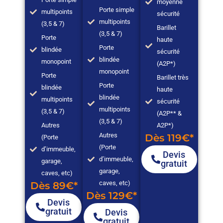
moyenne
Porte simple
multipoints
sécurité
multipoints
(3,5 & 7)
Barillet
(3,5 & 7)
Porte
haute
Porte
blindée
sécurité
blindée
monopoint
(A2P*)
monopoint
Porte
Barillet très
Porte
blindée
haute
blindée
multipoints
sécurité
multipoints
(3,5 & 7)
(A2P** &
(3,5 & 7)
Autres
A2P*)
Autres
Dès 119€*
(Porte
(Porte
d’immeuble,
Devis
d’immeuble,
garage,
gratuit
garage,
caves, etc)
caves, etc)
Dès 89€*
Dès 129€*
Devis
gratuit
Devis
gratuit