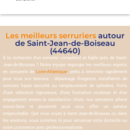
Les meilleurs serruriers
autour
de Saint-Jean-de-Boiseau
(44640)
À la recherche d’un serrurier compétent et fiable près de Saint-
Jean-de-Boiseau ? Notre équipe regroupe les meilleurs experts
en serrurerie de
Loire-Atlantique
, prêts à intervenir rapidement
pour tous vos besoins : dépannage d’urgence, installation de
serrures haute sécurité ou remplacement de cylindres. Forts
d’une sélection rigoureuse, d’une formation continue et d’un
engagement envers la satisfaction client, nos serruriers allient
savoir-faire et proximité pour vous offrir un service
irréprochable. Que vous soyez à Saint-Jean-de-Boiseau ou dans
les environs, nous sommes là pour sécuriser votre domicile ou
votre commerce avec professionnalisme.