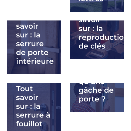
Tout
Tout
savoir
savoir
sur : la
sur : la
reproduction
serrure
de clés
de porte
intérieure
Qu’est ce
qu’une
Tout
gâche de
savoir
porte ?
sur : la
serrure à
fouillot