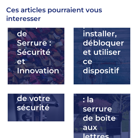
des
devez
Ces articles pourraient vous
Meilleures
savoir
interesser
Marques
pour
de
installer,
Serrure :
débloquer
La pêne
Sécurité
et utiliser
de porte :
et
ce
un
Innovation
dispositif
élément
Tout
crucial
savoir sur
de votre
: la
sécurité
serrure
de boîte
aux
lettres