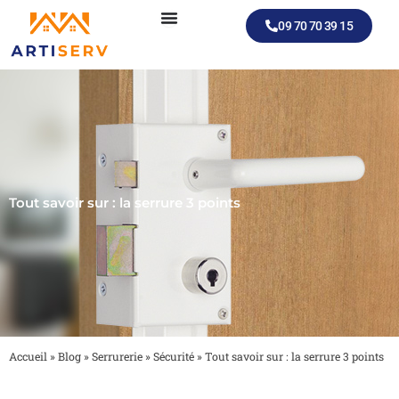
Aller
09 70 70 39 15
au
contenu
Tout savoir sur : la serrure 3 points
Accueil
»
Blog
»
Serrurerie
»
Sécurité
»
Tout savoir sur : la serrure 3 points