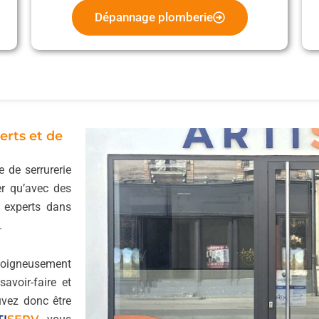
Dépannage plomberie
erts et de
 de serrurerie
er qu’avec des
t experts dans
.
igneusement
avoir-faire et
uvez donc être