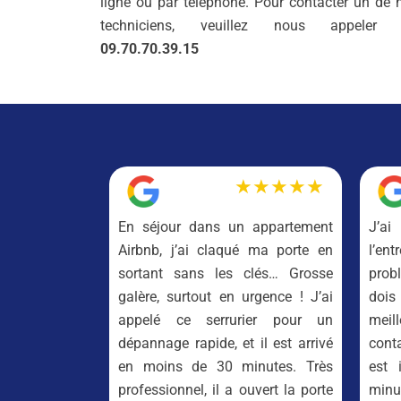
ligne ou par téléphone. Pour contacter un de 
techniciens, veuillez nous appeler
09.70.70.39.15
★★★★★
En séjour dans un appartement
J’ai
Airbnb, j’ai claqué ma porte en
l’en
sortant sans les clés… Grosse
prob
galère, surtout en urgence ! J’ai
dois
appelé ce serrurier pour un
meil
dépannage rapide, et il est arrivé
cont
en moins de 30 minutes. Très
est 
professionnel, il a ouvert la porte
min