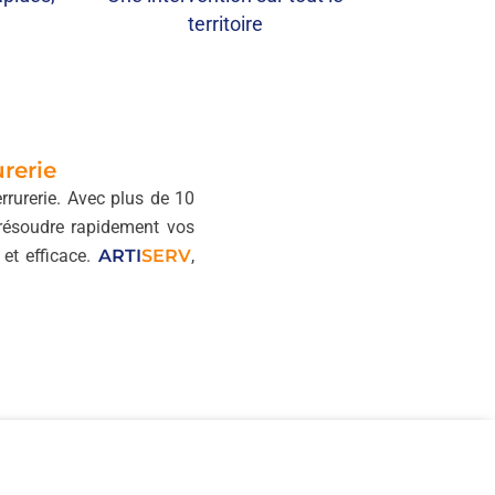
territoire
urerie
rrurerie. Avec plus de 10
 résoudre rapidement vos
et efficace.
ARTI
SERV
,