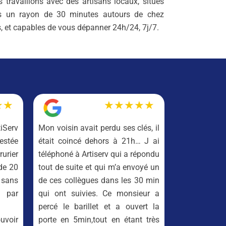
 travaillons avec des artisans locaux, situés
s un rayon de 30 minutes autours de chez
, et capables de vous dépanner 24h/24, 7j/7.
★★
★★★★★
tiServ
Mon voisin avait perdu ses clés, il
estée
était coincé dehors à 21h… J ai
urier
téléphoné à Artiserv qui a répondu
de 20
tout de suite et qui m’a envoyé un
 sans
de ces collègues dans les 30 min
 par
qui ont suivies. Ce monsieur a
percé le barillet et a ouvert la
voir
porte en 5min,tout en étant très