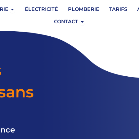
Ouvrir Serrurerie
RIE
ÉLECTRICITÉ
PLOMBERIE
TARIFS
Ouvrir Contact
CONTACT
s
isans
ence