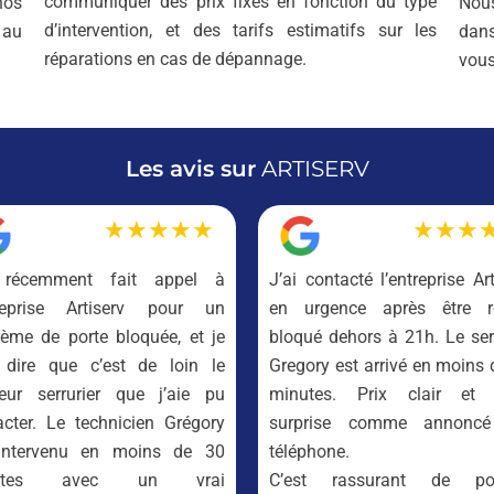
communiquer des prix fixes en fonction du type
nos
Nous
d’intervention, et des tarifs estimatifs sur les
 au
dan
réparations en cas de dépannage.
vous
Les avis sur
ARTISERV
★★★★★
★★★
 récemment fait appel à
J’ai contacté l’entreprise Ar
treprise Artiserv pour un
en urgence après être r
lème de porte bloquée, et je
bloqué dehors à 21h. Le serr
 dire que c’est de loin le
Gregory est arrivé en moins 
leur serrurier que j’aie pu
minutes. Prix clair et
acter. Le technicien Grégory
surprise comme annoncé
intervenu en moins de 30
téléphone.
utes avec un vrai
C’est rassurant de pou