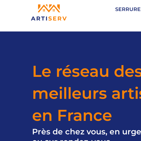
Aller
SERRURE
au
contenu
Le réseau de
meilleurs art
en France
Près de chez vous, en urg