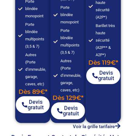
Porte
haute
Porte
blindée
sécurité
blindée
monopoint
(A2P*)
monopoint
Porte
Barillet très
Porte
blindée
haute
blindée
multipoints
sécurité
multipoints
(3,5 & 7)
(A2P** &
(3,5 & 7)
Autres
A2P*)
Autres
Dès 119€*
(Porte
(Porte
d’immeuble,
Devis
d’immeuble,
garage,
gratuit
garage,
caves, etc)
caves, etc)
Dès 89€*
Dès 129€*
Devis
gratuit
Devis
gratuit
Voir la grille tarifaire