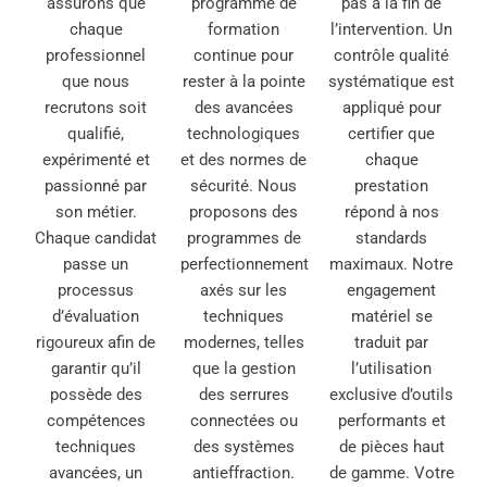
assurons que
programme de
pas à la fin de
chaque
formation
l’intervention. Un
professionnel
continue pour
contrôle qualité
que nous
rester à la pointe
systématique est
recrutons soit
des avancées
appliqué pour
qualifié,
technologiques
certifier que
expérimenté et
et des normes de
chaque
passionné par
sécurité. Nous
prestation
son métier.
proposons des
répond à nos
Chaque candidat
programmes de
standards
passe un
perfectionnement
maximaux. Notre
processus
axés sur les
engagement
d’évaluation
techniques
matériel se
rigoureux afin de
modernes, telles
traduit par
garantir qu’il
que la gestion
l’utilisation
possède des
des serrures
exclusive d’outils
compétences
connectées ou
performants et
techniques
des systèmes
de pièces haut
avancées, un
antieffraction.
de gamme. Votre