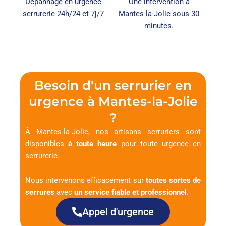
Dépannage en urgence
Une intervention à
serrurerie 24h/24 et 7j/7
Mantes-la-Jolie sous 30
minutes.
Besoin d'un serrurier en
urgence à Mantes-la-Jolie
?
À Mantes-la-Jolie, nos artisans serruriers sont
disponibles
à toute heure
pour toute urgence en
serrurerie.
Nous intervenons efficacement sur
toutes sortes de
serrures
avec
un service fiable et professionnel
.
Appel d'urgence