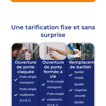
Une tarification fixe et sans
surprise
Ouverture
Ouverture
Remplacement
de porte
de porte
de barillet
claquée
fermée à
Barillet
clé
Porte simple
simple
Porte simple
monopoint
Barillet
monopoint
Porte simple
moyenne
Porte simple
multipoints
sécurité
multipoints
(3,5 & 7)
Barillet
(3,5 & 7)