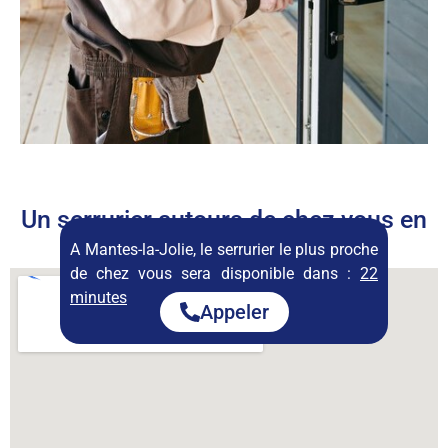
Un serrurier autours de chez vous en
permanence
A Mantes-la-Jolie, le serrurier le plus proche
de chez vous sera disponible dans :
22
minutes
Appeler