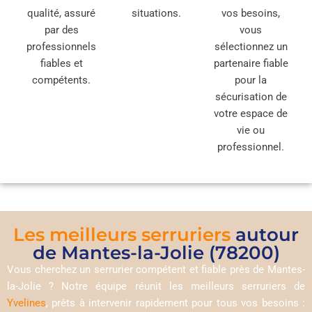
qualité, assuré
situations.
vos besoins,
par des
vous
professionnels
sélectionnez un
fiables et
partenaire fiable
compétents.
pour la
sécurisation de
votre espace de
vie ou
professionnel.
Les meilleurs serruriers
autour
de Mantes-la-Jolie (78200)
Vous cherchez un serrurier compétent et fiable près de Mantes-
la-Jolie ? Notre équipe réunit les meilleurs serruriers de
Yvelines
, prêts à intervenir rapidement pour tous vos besoins :