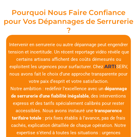
Pourquoi Nous Faire Confiance
pour Vos Dépannages de Serrurerie
?
Intervenir en serrurerie ou autre dépannage peut engendrer
tension et incertitude. Un récent reportage vidéo révèle que
certains artisans affichent des coûts démesurés ou
ARTI
exploitent les urgences pour surfacturer. Chez
SERV
,
nous avons fait le choix d’une approche transparente pour
votre paix d’esprit et votre satisfaction.
Notre ambition : redéfinir l’excellence avec un
dépannage
de serrurerie d’une fiabilité inégalable
, des interventions
express et des tarifs spécialement calibrés pour rester
accessibles. Nous avons instauré une
transparence
tarifaire totale
: prix fixes établis à l’avance, pas de frais
cachés, explication détaillée de chaque opération. Notre
expertise s’étend à toutes les situations : urgences