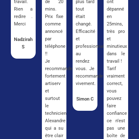
travail.
de 20
plus tard
ont
Rien a
mins.
tout
dépanné
redire .
Prix fixe
était
en
Merci
comme
changé.
25mins,
annoncé
Efficacité
très pro
par
et
et
Nadzirah
téléphone
professionnalisme
minutieux
S
!!
au
dans le
Je
rendez
travail !
recommande
vous. Je
Tarif
fortement
recommande
vraiment
artiserv
vivement.
correct,
et
vous
surtout
pouvez
Simon C
le
faire
technicien
confiance
Alexandre
ce n’est
qui a su
pas une
être clair
boîte de