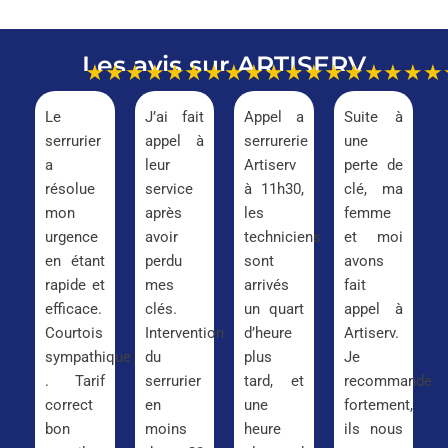
Les avis sur ARTISERV
★★★★★
★★★★★
★★★★★
★★★
Le
J’ai fait
Appel a
Suite à
serrurier
appel à
serrurerie
une
a
leur
Artiserv
perte de
résolue
service
à 11h30,
clé, ma
mon
après
les
femme
urgence
avoir
techniciens
et moi
en étant
perdu
sont
avons
rapide et
mes
arrivés
fait
efficace.
clés.
un quart
appel à
Courtois
Intervention
d’heure
Artiserv.
sympathique
du
plus
Je
. Tarif
serrurier
tard, et
recommande
correct
en
une
fortement,
bon
moins
heure
ils nous