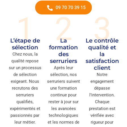
09 70 70 39 15
1
2
3
L’étape de
La
Le contrôle
sélection
formation
qualité et
des
la
Chez nous, la
serruriers
satisfaction
qualité repose
client
sur un processus
Après leur
de sélection
sélection, nos
Notre
exigeant. Nous
serruriers suivent
engagement
recrutons des
une formation
dépasse
serruriers
continue pour
l’intervention.
qualifiés,
rester à jour sur
Chaque
expérimentés et
les avancées
prestation est
passionnés par
technologiques
vérifiée avec
leur métier.
et les normes de
rigueur pour