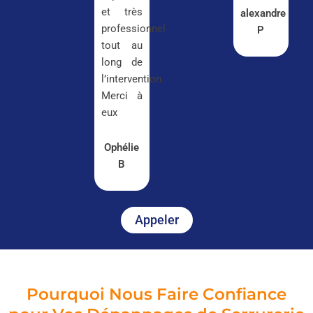
et très
alexandre
professionnel
P
tout au
long de
l’intervention.
Merci à
eux
Ophélie
B
Appeler
Pourquoi Nous Faire Confiance