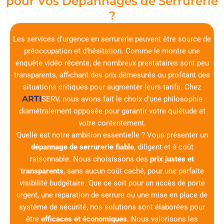
pour Vos Dépannages de Serrurerie
?
Les services d’urgence en serrurerie peuvent être source de
préoccupation et d’hésitation. Comme le montre une
enquête vidéo récente, de nombreux prestataires sont peu
transparents, affichant des prix démesurés ou profitant des
situations critiques pour augmenter leurs tarifs. Chez
ARTI
SERV
, nous avons fait le choix d’une philosophie
diamétralement opposée pour garantir votre quiétude et
votre contentement.
Quelle est notre ambition essentielle ? Vous présenter un
dépannage de serrurerie fiable
, diligent et à coût
raisonnable. Nous choisissons des
prix justes et
transparents
, sans aucun coût caché, pour une parfaite
visibilité budgétaire. Que ce soit pour un accès de porte
urgent, une réparation de serrure ou une mise en place de
système de sécurité, nos solutions sont élaborées pour
être
efficaces et économiques
. Nous valorisons les