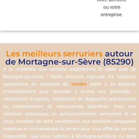
ou votre
entreprise.
Les meilleurs serruriers
autour
de Mortagne-sur-Sèvre (85290)
À la recherche d’un serrurier expérimenté et fiable près de
Mortagne-sur-Sèvre ? Notre structure regroupe les meilleurs
spécialistes en serrurerie de
Vendée
, prêts à se déplacer
immédiatement pour répondre à toutes vos demandes :
intervention d’urgence, installation de dispositifs anti-intrusion
ou modernisation de mécanismes obsolètes. Avec une
sélection minutieuse, un perfectionnement permanent et un
souci constant de votre satisfaction, nos serruriers conjuguent
expertise et connaissance du terrain pour vous offrir un service
impeccable. Que vous habitiez à Mortagne-sur-Sèvre ou dans