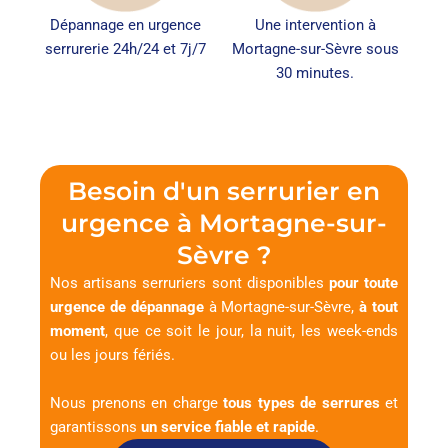
Dépannage en urgence
Une intervention à
serrurerie 24h/24 et 7j/7
Mortagne-sur-Sèvre sous
30 minutes.
Besoin d'un serrurier en
urgence à Mortagne-sur-
Sèvre ?
Nos artisans serruriers sont disponibles
pour toute
urgence de dépannage
à Mortagne-sur-Sèvre,
à tout
moment
, que ce soit le jour, la nuit, les week-ends
ou les jours fériés.
Nous prenons en charge
tous types de serrures
et
garantissons
un service fiable et rapide
.