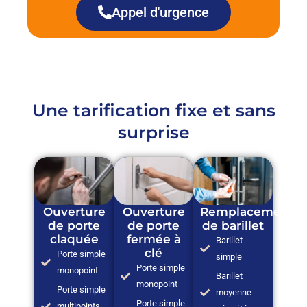
Appel d'urgence
Une tarification fixe et sans
surprise
Ouverture
Ouverture
Remplacement
de porte
de porte
de barillet
claquée
fermée à
Barillet
clé
Porte simple
simple
Porte simple
monopoint
Barillet
monopoint
Porte simple
moyenne
Porte simple
multipoints