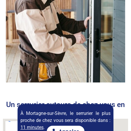
Un serrurier autours de chez vous en
permanence
À Mortagne-sur-Sèvre, le serrurier le plus
proche de chez vous sera disponible dans :
11 minutes
.