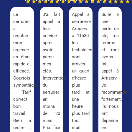
★★★★★
★★★★★
★★★★★
★★★
Le
J’ai fait
Appel a
Suite à
serrurier
appel à
serrurerie
une
a
leur
Artiserv
perte de
résolue
service
à 11h30,
clé, ma
mon
après
les
femme
urgence
avoir
techniciens
et moi
en étant
perdu
sont
avons
rapide et
mes
arrivés
fait
efficace.
clés.
un quart
appel à
Courtois
Intervention
d’heure
Artiserv.
sympathique
du
plus
Je
. Tarif
serrurier
tard, et
recommande
correct
en
une
fortement,
bon
moins
heure
ils nous
travail.
de 20
plus tard
ont
Rien a
mins.
tout
dépanné
redire .
Prix fixe
était
en