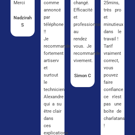
Merci
comme
changé.
25mins,
annoncé
Efficacité
très pro
par
et
et
Nadzirah
téléphone
professionnalisme
minutieux
S
!!
au
dans le
Je
rendez
travail !
recommande
vous. Je
Tarif
fortement
recommande
vraiment
artiserv
vivement.
correct,
et
vous
surtout
pouvez
Simon C
le
faire
technicien
confiance
Alexandre
ce n’est
qui a su
pas une
être clair
boîte de
dans
charlatans
ces
!
explications