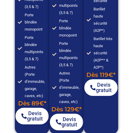
sécurité
multipoints
(3,5 & 7)
Barillet
(3,5 & 7)
Porte
haute
Porte
blindée
sécurité
blindée
monopoint
(A2P*)
monopoint
Porte
Barillet très
Porte
blindée
haute
blindée
multipoints
sécurité
multipoints
(3,5 & 7)
(A2P** &
(3,5 & 7)
Autres
A2P*)
Autres
Dès 119€*
(Porte
(Porte
d’immeuble,
Devis
d’immeuble,
garage,
gratuit
garage,
caves, etc)
caves, etc)
Dès 89€*
Dès 129€*
Devis
gratuit
Devis
gratuit