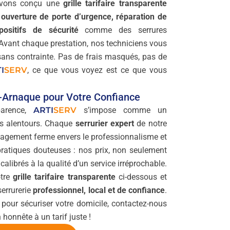
avons conçu une
grille tarifaire transparente
:
ouverture de porte d’urgence, réparation de
positifs de sécurité
comme des serrures
 Avant chaque prestation, nos techniciens vous
 sans contrainte. Pas de frais masqués, pas de
I
SERV
, ce que vous voyez est ce que vous
i-Arnaque pour Votre Confiance
parence,
ARTI
SERV
s’impose comme un
es alentours. Chaque
serrurier expert
de notre
gagement ferme envers le professionnalisme et
 pratiques douteuses : nos prix, non seulement
alibrés à la qualité d’un service irréprochable.
otre
grille tarifaire transparente
ci-dessous et
serrurerie
professionnel, local et de confiance
.
our sécuriser votre domicile, contactez-nous
 honnête à un tarif juste !