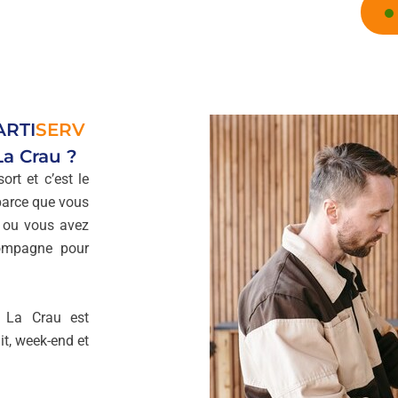
ARTI
SERV
La Crau ?
ort et c’est le
parce que vous
e ou vous avez
mpagne pour
à La Crau est
t, week-end et