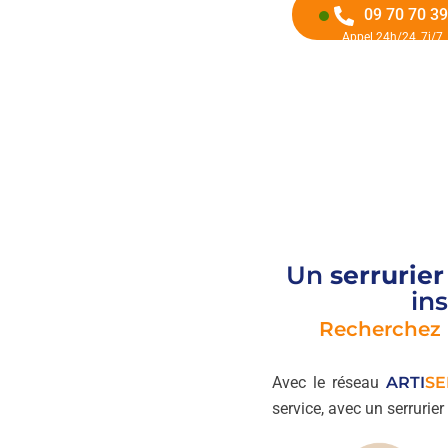
09 70 70 39
Appel 24h/24, 7j/7
Un
serrurier
ins
Recherchez
Avec le réseau
ARTI
SE
service, avec un serrurier