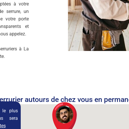
ptées à votre
e serrure, un
e votre porte
ansparents et
nous appelez.
erruriers à La
te.
errurier autours de chez vous en perma
 le plus
us sera
tes