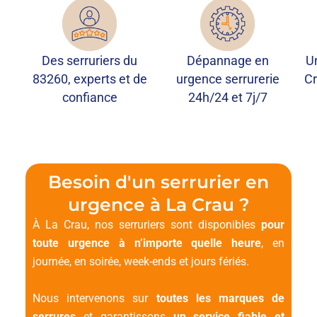
Des serruriers du
Dépannage en
U
83260, experts et de
urgence serrurerie
Cr
confiance
24h/24 et 7j/7
Besoin d'un serrurier en
urgence à La Crau ?
À La Crau, nos serruriers sont disponibles
pour
toute urgence
à n’importe quelle heure
, en
journée, en soirée, week-ends et jours fériés.
Nous intervenons sur
toutes les marques de
serrures
et garantissons
un service fiable et