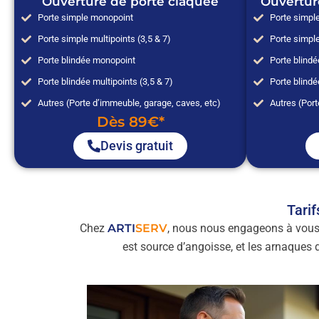
Ouverture de porte claquée
Ouvertur
Porte simple monopoint
Porte simpl
Porte simple multipoints (3,5 & 7)
Porte simple
Porte blindée monopoint
Porte blind
Porte blindée multipoints (3,5 & 7)
Porte blindé
Autres (Porte d’immeuble, garage, caves, etc)
Autres (Port
Dès 89€*
Devis gratuit
Tarif
Chez
ARTI
SERV
, nous nous engageons à vous
est source d’angoisse, et les arnaques