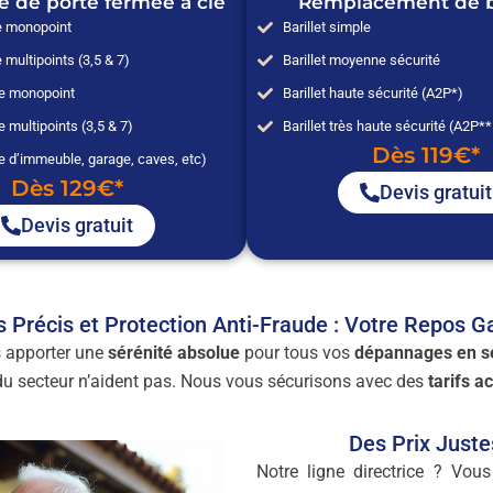
e de porte fermée à clé
Remplacement de ba
e monopoint
Barillet simple
 multipoints (3,5 & 7)
Barillet moyenne sécurité
ée monopoint
Barillet haute sécurité (A2P*)
e multipoints (3,5 & 7)
Barillet très haute sécurité (A2P*
Dès 119€*
e d’immeuble, garage, caves, etc)
Dès 129€*
Devis gratuit
Devis gratuit
s Précis et Protection Anti-Fraude : Votre Repos G
 apporter une
sérénité absolue
pour tous vos
dépannages en se
 du secteur n’aident pas. Nous vous sécurisons avec des
tarifs a
Des Prix Just
Notre ligne directrice ? Vou