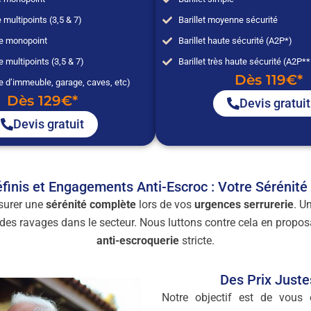
 multipoints (3,5 & 7)
Barillet moyenne sécurité
ée monopoint
Barillet haute sécurité (A2P*)
e multipoints (3,5 & 7)
Barillet très haute sécurité (A2P*
Dès 119€*
e d’immeuble, garage, caves, etc)
Dès 129€*
Devis gratuit
Devis gratuit
éfinis et Engagements Anti-Escroc : Votre Sérénité
ssurer une
sérénité complète
lors de vos
urgences serrurerie
. U
t des ravages dans le secteur. Nous luttons contre cela en propo
anti-escroquerie
stricte.
Des Prix Just
Notre objectif est de vous 