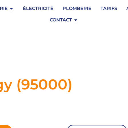
Ouvrir Serrurerie
RIE
ÉLECTRICITÉ
PLOMBERIE
TARIFS
Ouvrir Contact
CONTACT
gy (95000)