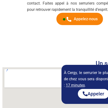
contact. Faites appel à nos serruriers comp
pour retrouver rapidement la tranquillité d’esprit
Appelez-nous
Un s
À Cergy, le serrurier le p
de chez vous sera dispon
:
17 minutes
.
Appeler