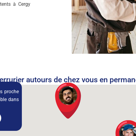
étents à Cergy
.
errurier autours de chez vous en perma
lus proche
ible dans