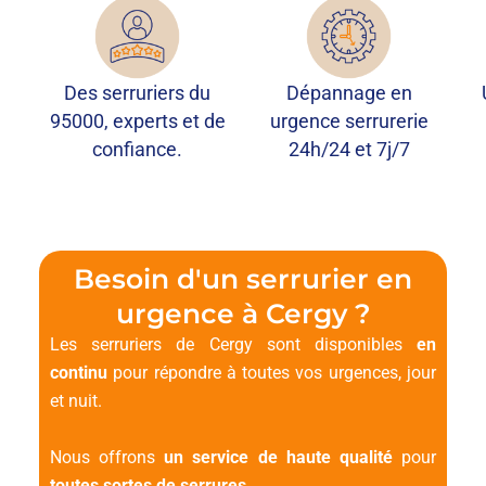
Des serruriers du
Dépannage en
95000, experts et de
urgence serrurerie
confiance.
24h/24 et 7j/7
Besoin d'un serrurier en
urgence à Cergy ?
Les serruriers de Cergy sont disponibles
en
continu
pour répondre à toutes vos urgences, jour
et nuit.
Nous offrons
un service de haute qualité
pour
toutes sortes de serrures
.