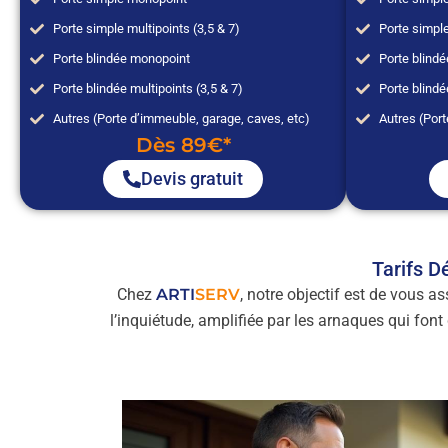
Porte simple multipoints (3,5 & 7)
Porte simple
Porte blindée monopoint
Porte blind
Porte blindée multipoints (3,5 & 7)
Porte blindé
Autres (Porte d’immeuble, garage, caves, etc)
Autres (Port
Dès 89€*
Devis gratuit
Tarifs D
Chez
ARTI
SERV
, notre objectif est de vous a
l’inquiétude, amplifiée par les arnaques qui fon