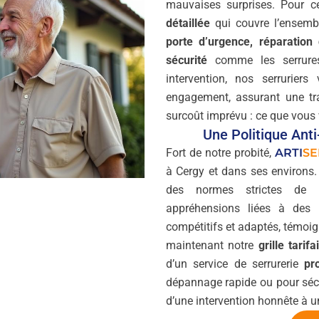
mauvaises surprises. Pour c
détaillée
qui couvre l’ensembl
porte d’urgence, réparation 
sécurité
comme les serrures
intervention, nos serrurier
engagement, assurant une tr
surcoût imprévu : ce que vous
Une Politique Ant
Fort de notre probité,
ARTI
SE
à Cergy et dans ses environ
des normes strictes de pr
appréhensions liées à des 
compétitifs et adaptés, témoig
maintenant notre
grille tarif
d’un service de serrurerie
pr
dépannage rapide ou pour sécur
d’une intervention honnête à un