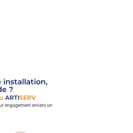
installation,
de ?
u
ARTI
SERV
 leur engagement envers un