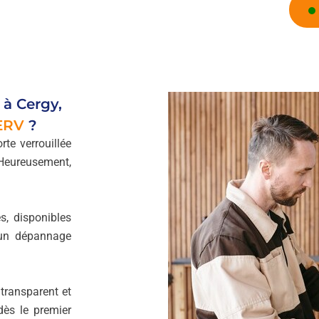
 à Cergy,
ERV
?
te verrouillée
 Heureusement,
s, disponibles
 un dépannage
 transparent et
dès le premier