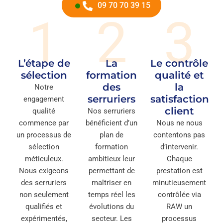
09 70 70 39 15
1
2
3
L’étape de
La
Le contrôle
sélection
formation
qualité et
des
la
Notre
serruriers
satisfaction
engagement
client
qualité
Nos serruriers
commence par
bénéficient d’un
Nous ne nous
un processus de
plan de
contentons pas
sélection
formation
d’intervenir.
méticuleux.
ambitieux leur
Chaque
Nous exigeons
permettant de
prestation est
des serruriers
maîtriser en
minutieusement
non seulement
temps réel les
contrôlée via
qualifiés et
évolutions du
RAW un
expérimentés,
secteur. Les
processus