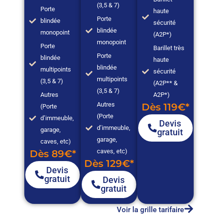
(3,5 & 7)
Porte
haute
Porte
blindée
sécurité
blindée
monopoint
(A2P*)
monopoint
Porte
Barillet très
Porte
blindée
haute
blindée
multipoints
sécurité
multipoints
(3,5 & 7)
(A2P** &
(3,5 & 7)
Autres
A2P*)
Autres
Dès 119€*
(Porte
(Porte
d’immeuble,
Devis
d’immeuble,
garage,
gratuit
garage,
caves, etc)
caves, etc)
Dès 89€*
Dès 129€*
Devis
gratuit
Devis
gratuit
Voir la grille tarifaire