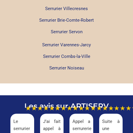
Serrurier Villecresnes
Serrurier Brie-Comte-Robert
Serrurier Servon
Serrurier Varennes-Jarcy
Serrurier Combs-la-Ville
Serrurier Noiseau
Les avis sur ARTISERV
★★★★★
★★★★★
★★★★★
★★★
Le
J’ai fait
Appel a
Suite à
serrurier
appel à
serrurerie
une