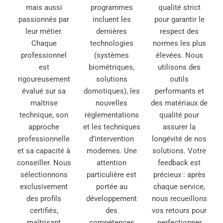
mais aussi
programmes
qualité strict
passionnés par
incluent les
pour garantir le
leur métier.
dernières
respect des
Chaque
technologies
normes les plus
professionnel
(systèmes
élevées. Nous
est
biométriques,
utilisons des
rigoureusement
solutions
outils
évalué sur sa
domotiques), les
performants et
maîtrise
nouvelles
des matériaux de
technique, son
réglementations
qualité pour
approche
et les techniques
assurer la
professionnelle
d’intervention
longévité de nos
et sa capacité à
modernes. Une
solutions. Votre
conseiller. Nous
attention
feedback est
sélectionnons
particulière est
précieux : après
exclusivement
portée au
chaque service,
des profils
développement
nous recueillons
certifiés,
des
vos retours pour
maîtrisant
compétences
perfectionner