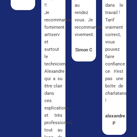
!!
au
dans le
Je
rendez
travail !
recommande
vous. Je
Tarif
fortement
recommande
vraiment
artiserv
vivement.
correct,
et
vous
surtout
pouvez
Simon C
le
faire
technicien
confiance
Alexandre
ce n’est
qui a su
pas une
être clair
boîte de
dans
charlatans
ces
!
explications
et très
alexandre
professionnel
P
tout au