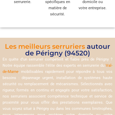
serrurerie.
spécifiques en
domicile ou
matière de
votre entreprise.
sécurité.
Les meilleurs serruriers
autour
de Périgny (94520)
En quête d’un serrurier compétent et fiable près de Périgny ?
Notre équipe rassemble l’élite des experts en serrurerie du
Val-
de-Marne
, mobilisables rapidement pour répondre à tous vos
besoins : dépannage urgent, installation de systèmes haute
sécurité ou remplacement de mécanismes. Sélectionnés avec
rigueur, formés en continu et engagés pour votre satisfaction,
nos serruriers associent compétence technique et service de
proximité pour vous offrir des prestations exemplaires. Que
vous soyez situé à Périgny ou dans les communes limitrophes,
nous intervenons pour protéger votre domicile ou votre