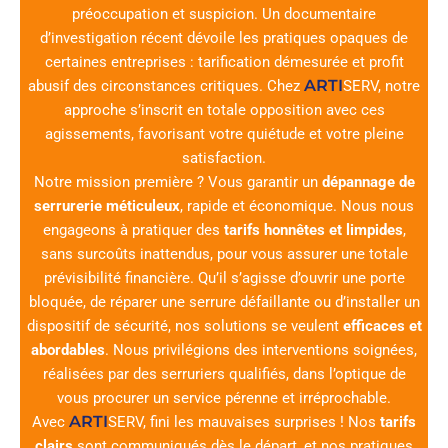
préoccupation et suspicion. Un documentaire
d’investigation récent dévoile les pratiques opaques de
certaines entreprises : tarification démesurée et profit
ARTI
abusif des circonstances critiques. Chez
SERV
, notre
approche s’inscrit en totale opposition avec ces
agissements, favorisant votre quiétude et votre pleine
satisfaction.
Notre mission première ? Vous garantir un
dépannage de
serrurerie méticuleux
, rapide et économique. Nous nous
engageons à pratiquer des
tarifs honnêtes et limpides
,
sans surcoûts inattendus, pour vous assurer une totale
prévisibilité financière. Qu’il s’agisse d’ouvrir une porte
bloquée, de réparer une serrure défaillante ou d’installer un
dispositif de sécurité, nos solutions se veulent
efficaces et
abordables
. Nous privilégions des interventions soignées,
réalisées par des serruriers qualifiés, dans l’optique de
vous procurer un service pérenne et irréprochable.
ARTI
Avec
SERV
, fini les mauvaises surprises ! Nos
tarifs
clairs
sont communiqués dès le départ, et nos pratiques