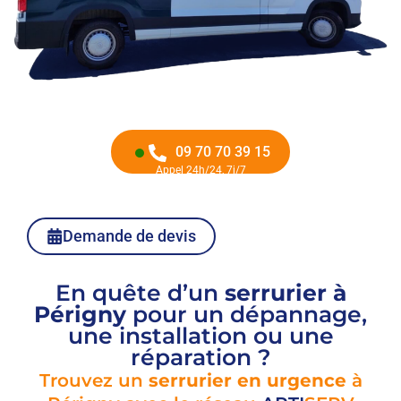
09 70 70 39 15
Appel 24h/24, 7j/7
Demande de devis
En quête d’un
serrurier à
Périgny
pour un dépannage,
une installation ou une
réparation ?
Trouvez un
serrurier en urgence
à