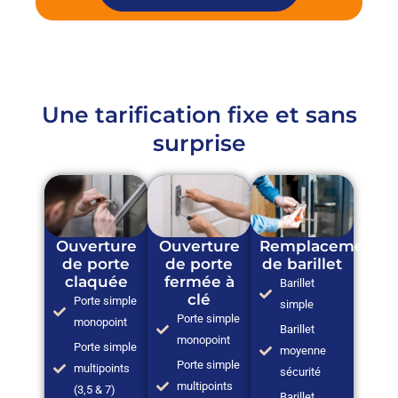
Une tarification fixe et sans
surprise
Ouverture
Ouverture
Remplacement
de porte
de porte
de barillet
claquée
fermée à
Barillet
clé
Porte simple
simple
Porte simple
monopoint
Barillet
monopoint
Porte simple
moyenne
Porte simple
multipoints
sécurité
multipoints
(3,5 & 7)
Barillet