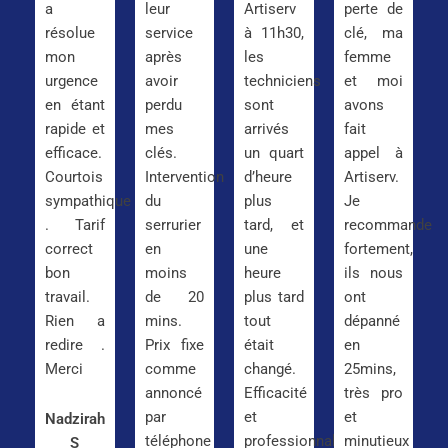
a
leur
Artiserv
perte de
résolue
service
à 11h30,
clé, ma
mon
après
les
femme
urgence
avoir
techniciens
et moi
en étant
perdu
sont
avons
rapide et
mes
arrivés
fait
efficace.
clés.
un quart
appel à
Courtois
Intervention
d’heure
Artiserv.
sympathique
du
plus
Je
. Tarif
serrurier
tard, et
recommande
correct
en
une
fortement,
bon
moins
heure
ils nous
travail.
de 20
plus tard
ont
Rien a
mins.
tout
dépanné
redire .
Prix fixe
était
en
Merci
comme
changé.
25mins,
annoncé
Efficacité
très pro
par
et
et
Nadzirah
téléphone
professionnalisme
minutieux
S