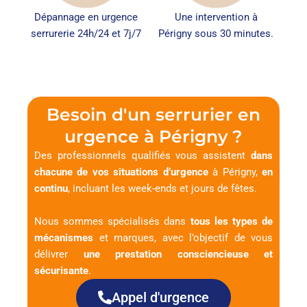
Dépannage en urgence
Une intervention à
serrurerie 24h/24 et 7j/7
Périgny sous 30 minutes.
Besoin d'un serrurier en
urgence à Périgny ?
Des professionnels qualifiés vous assistent
dans
chacune de vos situations d’urgence
à Périgny,
en
continu
, incluant les week-ends et jours de fêtes.
Nous sommes spécialisés dans
tous les types de
mécanismes
et marques, avec l’objectif de vous
délivrer
une prestation consciencieuse et
sécurisante
.
Appel d'urgence