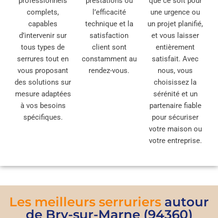
professionnels
prestations où
que ce soit pour
complets,
l’efficacité
une urgence ou
capables
technique et la
un projet planifié,
d’intervenir sur
satisfaction
et vous laisser
tous types de
client sont
entièrement
serrures tout en
constamment au
satisfait. Avec
vous proposant
rendez-vous.
nous, vous
des solutions sur
choisissez la
mesure adaptées
sérénité et un
à vos besoins
partenaire fiable
spécifiques.
pour sécuriser
votre maison ou
votre entreprise.
Les meilleurs serruriers
autour
de Bry-sur-Marne (94360)