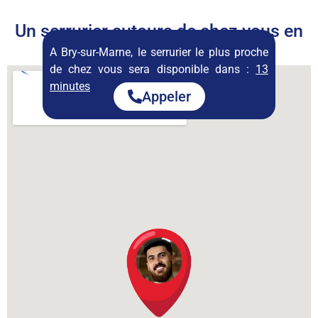
Un serrurier autours de chez vous en
permanence
A Bry-sur-Marne, le serrurier le plus proche
de chez vous sera disponible dans :
13
minutes
Appeler