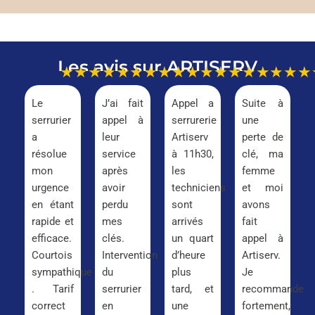
Les avis sur ARTISERV
★★★★★
★★★★★
★★★★★
★★★
Le
J’ai fait
Appel a
Suite à
serrurier
appel à
serrurerie
une
a
leur
Artiserv
perte de
résolue
service
à 11h30,
clé, ma
mon
après
les
femme
urgence
avoir
techniciens
et moi
en étant
perdu
sont
avons
rapide et
mes
arrivés
fait
efficace.
clés.
un quart
appel à
Courtois
Intervention
d’heure
Artiserv.
sympathique
du
plus
Je
. Tarif
serrurier
tard, et
recommande
correct
en
une
fortement,