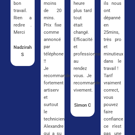
bon
moins
heure
ils nous
travail.
de 20
plus tard
ont
Rien a
mins.
tout
dépanné
redire .
Prix fixe
était
en
Merci
comme
changé.
25mins,
annoncé
Efficacité
très pro
par
et
et
Nadzirah
téléphone
professionnalisme
minutieux
S
!!
au
dans le
Je
rendez
travail !
recommande
vous. Je
Tarif
fortement
recommande
vraiment
artiserv
vivement.
correct,
et
vous
surtout
pouvez
Simon C
le
faire
technicien
confiance
Alexandre
ce n’est
qui a su
pas une