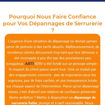
Pourquoi Nous Faire Confiance
pour Vos Dépannages de Serrurerie
?
L’urgence d’une situation de dépannage ne devrait jamais
servir de prétexte à des tarifs abusifs. Malheureusement, de
nombreux clients découvrent trop tard que leur détresse a
été monnayée à prix d’or par des prestataires peu
ARTI
scrupuleux.
SERV
a été fondé sur un principe simple :
le respect du client passe avant tout. Cela se traduit par
des engagements concrets : pas de majoration pour les
urgences, pas de frais cachés, et une transparence totale
sur chaque aspect de l’intervention. Parce qu’un dépannage
réussi, c’est d’abord une relation de confiance préservée.
Notre ambition ? Mettre à disposition un
dépannage de
serrurerie fiable
, prompt et à tarif raisonnable. Nous