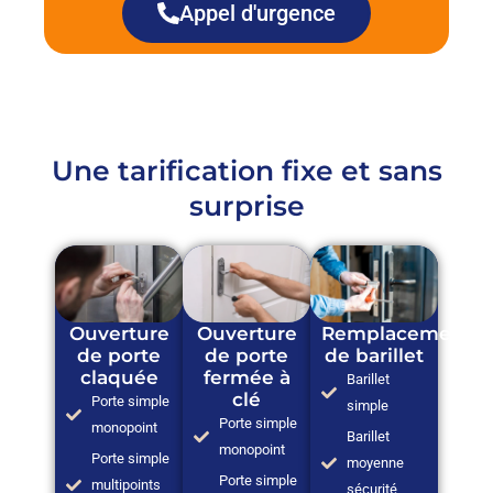
Appel d'urgence
Une tarification fixe et sans
surprise
Ouverture
Ouverture
Remplacement
de porte
de porte
de barillet
claquée
fermée à
Barillet
clé
Porte simple
simple
Porte simple
monopoint
Barillet
monopoint
Porte simple
moyenne
Porte simple
multipoints
sécurité