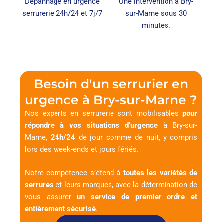
Dépannage en urgence
Une intervention à Bry-
serrurerie 24h/24 et 7j/7
sur-Marne sous 30
minutes.
Besoin d'un serrurier en
urgence à Bry-sur-Marne ?
Nos experts en serrurerie sont mobilisables
pour
répondre à vos situations d’urgence
à Bry-sur-
Marne,
24h/24
de jour comme de nuit, y compris
lors des week-ends et jours fériés.
Notre compétence s’étend à
toutes les variétés de
serrures
et leurs marques, avec la détermination de
vous assurer
un service de premier ordre et
entièrement sécurisé
.