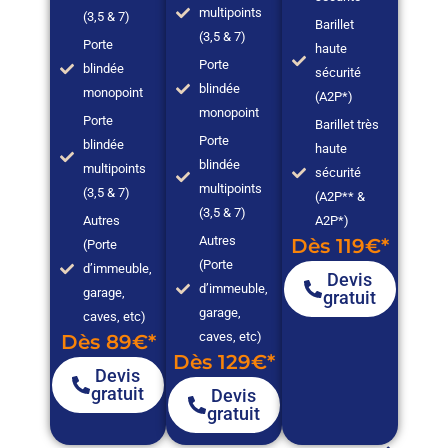
multipoints
(3,5 & 7)
Barillet
(3,5 & 7)
Porte
haute
Porte
blindée
sécurité
blindée
monopoint
(A2P*)
monopoint
Porte
Barillet très
Porte
blindée
haute
blindée
multipoints
sécurité
multipoints
(3,5 & 7)
(A2P** &
(3,5 & 7)
Autres
A2P*)
Autres
Dès 119€*
(Porte
(Porte
d’immeuble,
Devis
d’immeuble,
garage,
gratuit
garage,
caves, etc)
caves, etc)
Dès 89€*
Dès 129€*
Devis
gratuit
Devis
gratuit