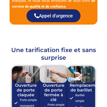
marques, et nous nous efforçons de vous offrir
un
service de qualité et de confiance
.
Appel d'urgence
Une tarification fixe et sans
surprise
Ouverture
Ouverture
Remplacement
de porte
de porte
de barillet
claquée
fermée à
Barillet
clé
Porte simple
simple
Porte simple
monopoint