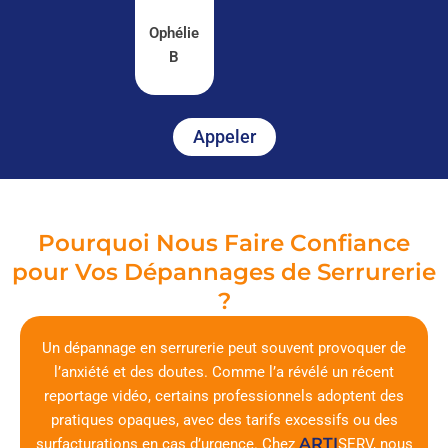
Ophélie
B
Appeler
Pourquoi Nous Faire Confiance
pour Vos Dépannages de Serrurerie
?
Un dépannage en serrurerie peut souvent provoquer de
l’anxiété et des doutes. Comme l’a révélé un récent
reportage vidéo, certains professionnels adoptent des
pratiques opaques, avec des tarifs excessifs ou des
ARTI
surfacturations en cas d’urgence. Chez
SERV
, nous