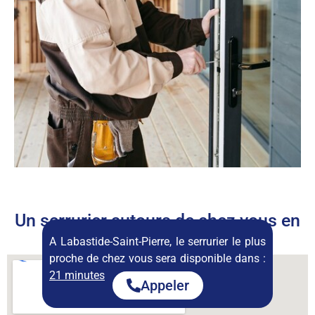
Un serrurier autours de chez vous en
permanence
A Labastide-Saint-Pierre, le serrurier le plus
proche de chez vous sera disponible dans :
21 minutes
Appeler