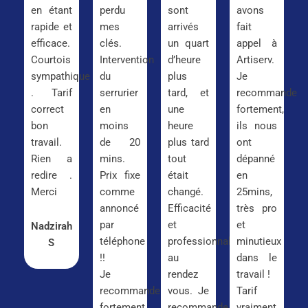
en étant
perdu
sont
avons
rapide et
mes
arrivés
fait
efficace.
clés.
un quart
appel à
Courtois
Intervention
d’heure
Artiserv.
sympathique
du
plus
Je
. Tarif
serrurier
tard, et
recommande
correct
en
une
fortement,
bon
moins
heure
ils nous
travail.
de 20
plus tard
ont
Rien a
mins.
tout
dépanné
redire .
Prix fixe
était
en
Merci
comme
changé.
25mins,
annoncé
Efficacité
très pro
par
et
et
Nadzirah
téléphone
professionnalisme
minutieux
S
!!
au
dans le
Je
rendez
travail !
recommande
vous. Je
Tarif
fortement
recommande
vraiment