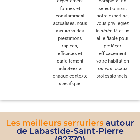
expertement
complète. En
formés et
sélectionnant
constamment
notre expertise,
actualisés, nous
vous privilégiez
assurons des
la sérénité et un
prestations
allié fiable pour
rapides,
protéger
efficaces et
efficacement
parfaitement
votre habitation
adaptées à
ou vos locaux
chaque contexte
professionnels.
spécifique.
Les meilleurs serruriers
autour
de Labastide-Saint-Pierre
(82370)