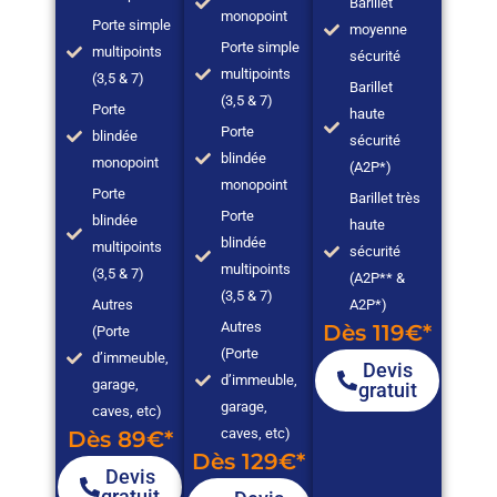
Barillet
monopoint
Porte simple
moyenne
Porte simple
multipoints
sécurité
multipoints
(3,5 & 7)
Barillet
(3,5 & 7)
Porte
haute
Porte
blindée
sécurité
blindée
monopoint
(A2P*)
monopoint
Porte
Barillet très
Porte
blindée
haute
blindée
multipoints
sécurité
multipoints
(3,5 & 7)
(A2P** &
(3,5 & 7)
Autres
A2P*)
Autres
Dès 119€*
(Porte
(Porte
d’immeuble,
Devis
d’immeuble,
garage,
gratuit
garage,
caves, etc)
caves, etc)
Dès 89€*
Dès 129€*
Devis
gratuit