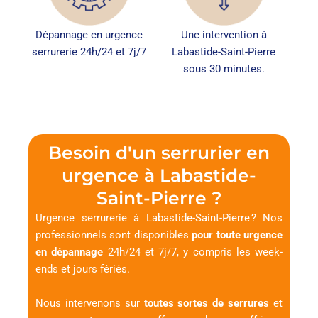
Dépannage en urgence
Une intervention à
serrurerie 24h/24 et 7j/7
Labastide-Saint-Pierre
sous 30 minutes.
Besoin d'un serrurier en
urgence à Labastide-
Saint-Pierre ?
Urgence serrurerie à Labastide-Saint-Pierre ? Nos
professionnels sont disponibles
pour toute urgence
en dépannage
24h/24 et 7j/7, y compris les week-
ends et jours fériés.
Nous intervenons sur
toutes sortes de serrures
et