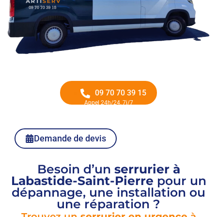
09 70 70 39 15
Appel 24h/24, 7j/7
Demande de devis
Besoin d’un
serrurier à
Labastide-Saint-Pierre
pour un
dépannage, une installation ou
une réparation ?
Trouvez un
serrurier en urgence
à