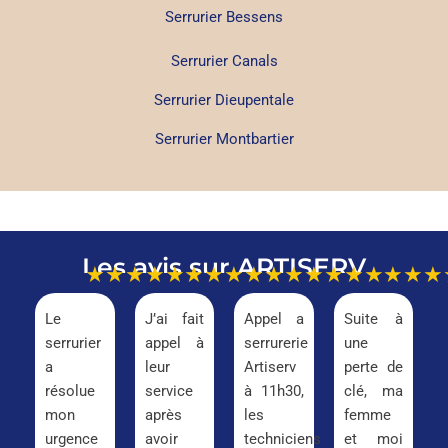
Serrurier Bessens
Serrurier Canals
Serrurier Dieupentale
Serrurier Montbartier
Les avis sur ARTISERV
★★★★★
★★★★★
★★★★★
★★★
Le
J’ai fait
Appel a
Suite à
serrurier
appel à
serrurerie
une
a
leur
Artiserv
perte de
résolue
service
à 11h30,
clé, ma
mon
après
les
femme
urgence
avoir
techniciens
et moi