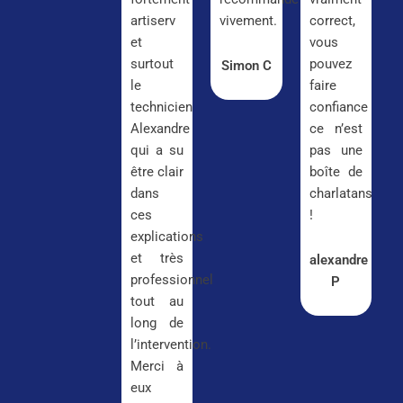
artiserv
vivement.
correct,
et
vous
surtout
pouvez
Simon C
le
faire
technicien
confiance
Alexandre
ce n’est
qui a su
pas une
être clair
boîte de
dans
charlatans
ces
!
explications
et très
alexandre
professionnel
P
tout au
long de
l’intervention.
Merci à
eux