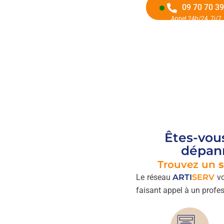
09 70 70 39
Appel 24h/24, 7j/7
Êtes-vou
dépann
Trouvez un
s
Le réseau
ARTI
SERV
vo
faisant appel à un profes