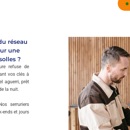
 du réseau
ur une
olles ?
ure refuse de
ant vos clés à
l aguerri, prêt
e la nuit.
os serruriers
k-ends et jours