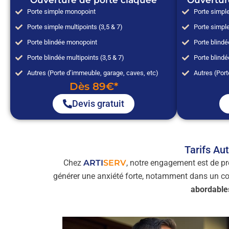
Ouverture de porte claquée
Ouvertur
Porte simple monopoint
Porte simpl
Porte simple multipoints (3,5 & 7)
Porte simple
Porte blindée monopoint
Porte blind
Porte blindée multipoints (3,5 & 7)
Porte blindé
Autres (Porte d’immeuble, garage, caves, etc)
Autres (Port
Dès 89€*
Devis gratuit
Tarifs Au
Chez
ARTI
SERV
, notre engagement est de pr
générer une anxiété forte, notamment dans un co
abordable