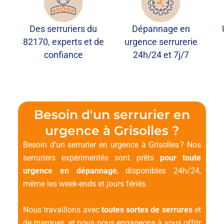
Des serruriers du
Dépannage en
82170, experts et de
urgence serrurerie
confiance
24h/24 et 7j/7
Besoin d'un serrurier en
urgence à Grisolles ?
Besoin d’un serrurier en urgence à Grisolles ? Nos
serruriers expérimentés sont prêts
pour toute
urgence en dépannage
, disponibles 24h/24,
même les week-ends et jours fériés.
Nous travaillons avec
toutes sortes de serrures
et
de marques, et nous nous engageons à vous offrir