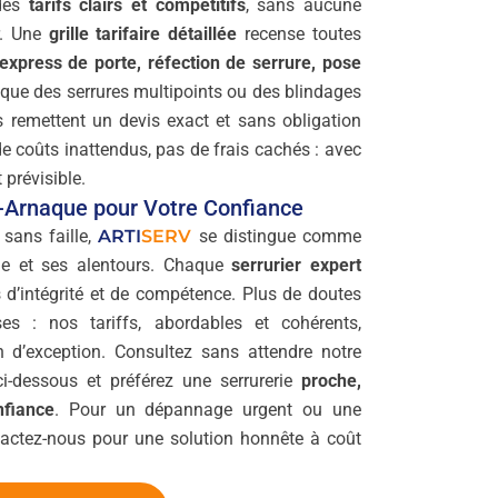
 des
tarifs clairs et compétitifs
, sans aucune
r. Une
grille tarifaire détaillée
recense toutes
express de porte, réfection de serrure, pose
 que des serrures multipoints ou des blindages
us remettent un devis exact et sans obligation
e coûts inattendus, pas de frais cachés : avec
t prévisible.
i-Arnaque pour Votre Confiance
 sans faille,
ARTI
SERV
se distingue comme
olle et ses alentours. Chaque
serrurier expert
 d’intégrité et de compétence. Plus de doutes
ses : nos tariffs, abordables et cohérents,
 d’exception. Consultez sans attendre notre
i-dessous et préférez une serrurerie
proche,
fiance
. Pour un dépannage urgent ou une
ntactez-nous pour une solution honnête à coût