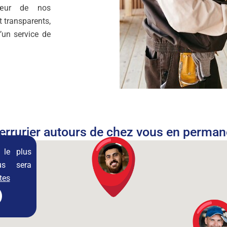
cœur de nos
t transparents,
d’un service de
errurier autours de chez vous en perma
r le plus
us sera
tes