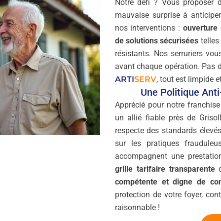
Notre défi ? Vous proposer
mauvaise surprise à anticipe
nos interventions :
ouverture 
de solutions sécurisées
telles
résistants. Nos serruriers vo
avant chaque opération. Pas d
ARTI
SERV
, tout est limpide e
Une Politique Ant
Apprécié pour notre franchise
un allié fiable près de Gris
respecte des standards élevés
sur les pratiques frauduleu
accompagnent une prestation
grille tarifaire transparente
c
compétente et digne de con
protection de votre foyer, co
raisonnable !