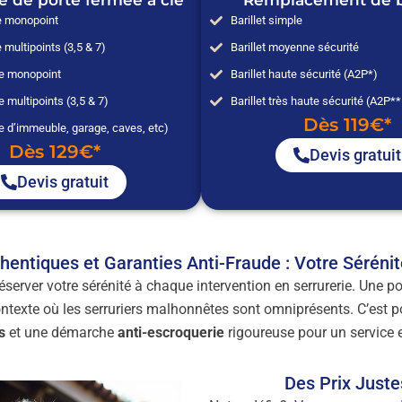
e de porte fermée à clé
Remplacement de ba
e monopoint
Barillet simple
 multipoints (3,5 & 7)
Barillet moyenne sécurité
ée monopoint
Barillet haute sécurité (A2P*)
e multipoints (3,5 & 7)
Barillet très haute sécurité (A2P*
Dès 119€*
e d’immeuble, garage, caves, etc)
Dès 129€*
Devis gratuit
Devis gratuit
thentiques et Garanties Anti-Fraude : Votre Séréni
éserver votre sérénité à chaque intervention en serrurerie. Une 
ntexte où les serruriers malhonnêtes sont omniprésents. C’est
s
et une démarche
anti-escroquerie
rigoureuse pour un service 
Des Prix Just