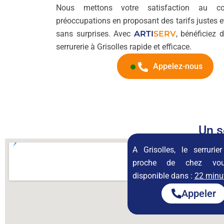
Nous mettons votre satisfaction au 
préoccupations en proposant des tarifs justes e
sans surprises. Avec
ARTI
SERV
, bénéficiez 
serrurerie à Grisolles rapide et efficace.
Appelez-nous
Un s
A Grisolles, le serrurie
proche de chez vo
disponible dans :
22 minu
Appeler