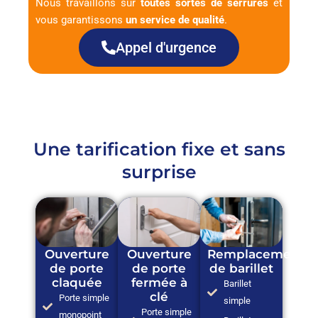
Nous travaillons sur
toutes sortes de serrures
et
vous garantissons
un service de qualité
.
Appel d'urgence
Une tarification fixe et sans
surprise
Ouverture
Ouverture
Remplacement
de porte
de porte
de barillet
claquée
fermée à
Barillet
clé
Porte simple
simple
Porte simple
monopoint