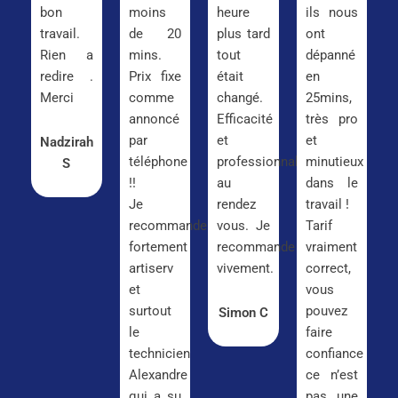
bon
moins
heure
ils nous
travail.
de 20
plus tard
ont
Rien a
mins.
tout
dépanné
redire .
Prix fixe
était
en
Merci
comme
changé.
25mins,
annoncé
Efficacité
très pro
par
et
et
Nadzirah
téléphone
professionnalisme
minutieux
S
!!
au
dans le
Je
rendez
travail !
recommande
vous. Je
Tarif
fortement
recommande
vraiment
artiserv
vivement.
correct,
et
vous
surtout
pouvez
Simon C
le
faire
technicien
confiance
Alexandre
ce n’est
qui a su
pas une