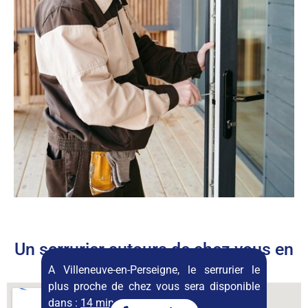
Un serrurier autours de chez vous en
permanence
A Villeneuve-en-Perseigne, le serrurier le
plus proche de chez vous sera disponible
dans :
14 minutes