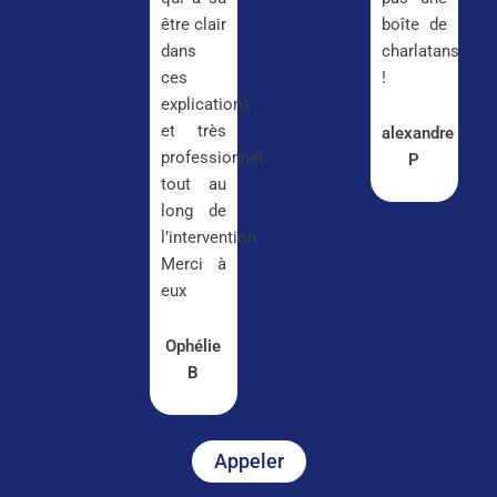
être clair
boîte de
dans
charlatans
ces
!
explications
et très
alexandre
professionnel
P
tout au
long de
l’intervention.
Merci à
eux
Ophélie
B
Appeler