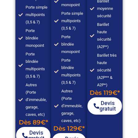
Barillet
monopoint
Porte simple
moyenne
Porte simple
multipoints
sécurité
multipoints
(3,5 & 7)
Barillet
(3,5 & 7)
Porte
haute
Porte
blindée
sécurité
blindée
monopoint
(A2P*)
monopoint
Porte
Barillet très
Porte
blindée
haute
blindée
multipoints
sécurité
multipoints
(3,5 & 7)
(A2P** &
(3,5 & 7)
Autres
A2P*)
Autres
Dès 119€*
(Porte
(Porte
d’immeuble,
Devis
d’immeuble,
garage,
gratuit
garage,
caves, etc)
caves, etc)
Dès 89€*
Dès 129€*
Devis