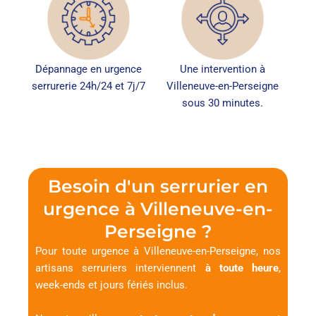
Dépannage en urgence
Une intervention à
serrurerie 24h/24 et 7j/7
Villeneuve-en-Perseigne
sous 30 minutes.
Besoin d'un serrurier en
urgence à Villeneuve-en-
Perseigne ?
Pour toute urgence à Villeneuve-en-Perseigne, nos
artisans serruriers interviennent
à toute heure
,
week-ends et jours fériés inclus.