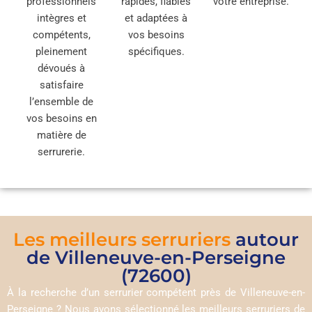
professionnels
rapides, fiables
votre entreprise.
intègres et
et adaptées à
compétents,
vos besoins
pleinement
spécifiques.
dévoués à
satisfaire
l’ensemble de
vos besoins en
matière de
serrurerie.
Les meilleurs serruriers
autour
de Villeneuve-en-Perseigne
(72600)
À la recherche d’un serrurier compétent près de Villeneuve-en-
Perseigne ? Nous avons sélectionné les meilleurs serruriers de