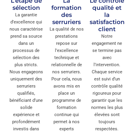
L’étape de
La
Le contrôle
sélection
formation
qualité et
des
la
La garantie
serruriers
satisfaction
d’excellence qui
client
nous caractérise
La qualité de nos
prend sa source
prestations
Notre
dans un
repose sur
engagement ne
processus de
l’excellence
se termine pas
sélection des
technique et
avec
plus stricts.
relationnelle de
l’intervention.
Nous engageons
nos serruriers.
Chaque service
uniquement des
Pour cela, nous
est suivi d’un
serruriers
avons mis en
contrôle qualité
qualifiés,
place un
rigoureux pour
bénéficiant d’une
programme de
garantir que les
solide
formation
normes les plus
expérience et
continue qui
élevées sont
profondément
permet à nos
toujours
investis dans
experts
respectées.