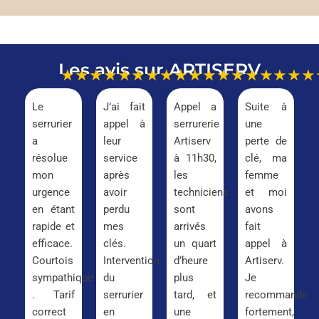
Les avis sur ARTISERV
★★★★★
★★★★★
★★★★★
★★★
Le
J’ai fait
Appel a
Suite à
serrurier
appel à
serrurerie
une
a
leur
Artiserv
perte de
résolue
service
à 11h30,
clé, ma
mon
après
les
femme
urgence
avoir
techniciens
et moi
en étant
perdu
sont
avons
rapide et
mes
arrivés
fait
efficace.
clés.
un quart
appel à
Courtois
Intervention
d’heure
Artiserv.
sympathique
du
plus
Je
. Tarif
serrurier
tard, et
recommande
correct
en
une
fortement,