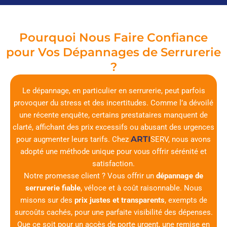
Pourquoi Nous Faire Confiance
pour Vos Dépannages de Serrurerie
?
Le dépannage, en particulier en serrurerie, peut parfois
provoquer du stress et des incertitudes. Comme l’a dévoilé
une récente enquête, certains prestataires manquent de
clarté, affichant des prix excessifs ou abusant des urgences
ARTI
pour augmenter leurs tarifs. Chez
SERV
, nous avons
adopté une méthode unique pour vous offrir sérénité et
satisfaction.
Notre promesse client ? Vous offrir un
dépannage de
serrurerie fiable
, véloce et à coût raisonnable. Nous
misons sur des
prix justes et transparents
, exempts de
surcoûts cachés, pour une parfaite visibilité des dépenses.
Que ce soit pour un accès de porte urgent, une remise en