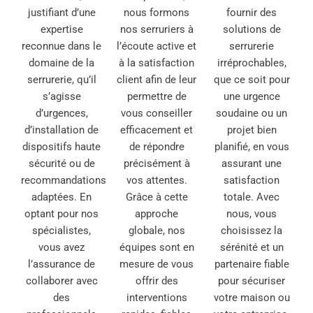
justifiant d’une
nous formons
fournir des
expertise
nos serruriers à
solutions de
reconnue dans le
l’écoute active et
serrurerie
domaine de la
à la satisfaction
irréprochables,
serrurerie, qu’il
client afin de leur
que ce soit pour
s’agisse
permettre de
une urgence
d’urgences,
vous conseiller
soudaine ou un
d’installation de
efficacement et
projet bien
dispositifs haute
de répondre
planifié, en vous
sécurité ou de
précisément à
assurant une
recommandations
vos attentes.
satisfaction
adaptées. En
Grâce à cette
totale. Avec
optant pour nos
approche
nous, vous
spécialistes,
globale, nos
choisissez la
vous avez
équipes sont en
sérénité et un
l’assurance de
mesure de vous
partenaire fiable
collaborer avec
offrir des
pour sécuriser
des
interventions
votre maison ou