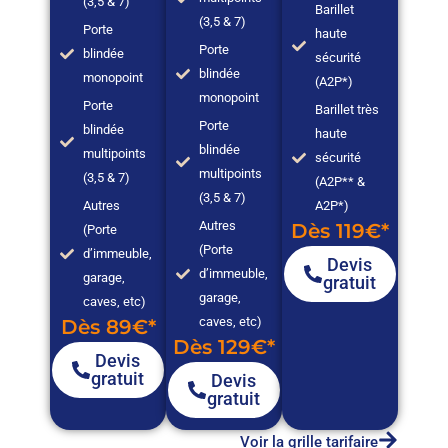
(3,5 & 7)
Barillet
(3,5 & 7)
Porte
haute
Porte
blindée
sécurité
blindée
monopoint
(A2P*)
monopoint
Porte
Barillet très
Porte
blindée
haute
blindée
multipoints
sécurité
multipoints
(3,5 & 7)
(A2P** &
(3,5 & 7)
Autres
A2P*)
Autres
Dès 119€*
(Porte
(Porte
d’immeuble,
Devis
d’immeuble,
garage,
gratuit
garage,
caves, etc)
caves, etc)
Dès 89€*
Dès 129€*
Devis
gratuit
Devis
gratuit
Voir la grille tarifaire