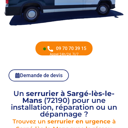
09 70 70 39 15
Appel 24h/24, 7j/7
Demande de devis
Un
serrurier à Sargé-lès-le-
Mans
(72190) pour une
installation, réparation ou un
dépannage ?
Trouvez un
serrurier en urgence
à