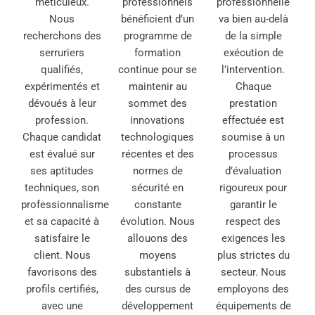
méticuleux.
professionnels
professionnelle
Nous
bénéficient d’un
va bien au-delà
recherchons des
programme de
de la simple
serruriers
formation
exécution de
qualifiés,
continue pour se
l’intervention.
expérimentés et
maintenir au
Chaque
dévoués à leur
sommet des
prestation
profession.
innovations
effectuée est
Chaque candidat
technologiques
soumise à un
est évalué sur
récentes et des
processus
ses aptitudes
normes de
d’évaluation
techniques, son
sécurité en
rigoureux pour
professionnalisme
constante
garantir le
et sa capacité à
évolution. Nous
respect des
satisfaire le
allouons des
exigences les
client. Nous
moyens
plus strictes du
favorisons des
substantiels à
secteur. Nous
profils certifiés,
des cursus de
employons des
avec une
développement
équipements de