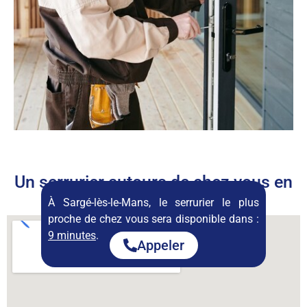
Un serrurier autours de chez vous en
permanence
À Sargé-lès-le-Mans, le serrurier le plus
proche de chez vous sera disponible dans :
9 minutes
.
Appeler