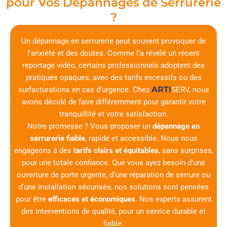
pour Vos Dépannages de Serrurerie
?
Un dépannage en serrurerie peut souvent provoquer de
l’anxiété et des doutes. Comme l’a révélé un récent
reportage vidéo, certains professionnels adoptent des
pratiques opaques, avec des tarifs excessifs ou des
ARTI
surfacturations en cas d’urgence. Chez
SERV
, nous
avons décidé de faire différemment pour garantir votre
tranquillité et votre satisfaction.
Notre promesse ? Vous proposer un
dépannage en
serrurerie fiable
, rapide et accessible. Nous nous
engageons à des
tarifs clairs et équitables
, sans surprises,
pour une totale confiance. Que vous ayez besoin d’une
ouverture de porte urgente, d’une réparation de serrure ou
d’une installation sécurisée, nos solutions sont pensées
pour être
efficaces et économiques
. Nos experts assurent
des interventions de qualité, pour un service durable et
fiable.