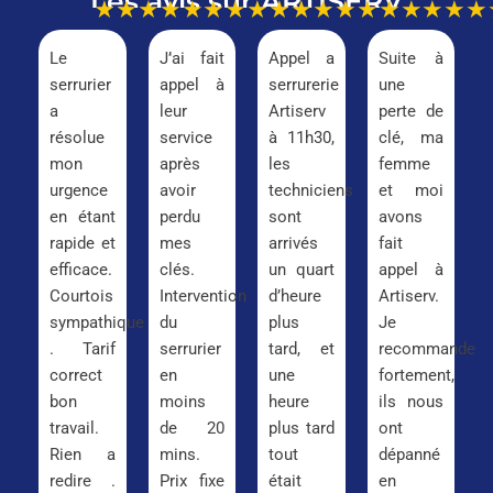
Les avis sur ARTISERV
★★★★★
★★★★★
★★★★★
★★★
Le
J’ai fait
Appel a
Suite à
serrurier
appel à
serrurerie
une
a
leur
Artiserv
perte de
résolue
service
à 11h30,
clé, ma
mon
après
les
femme
urgence
avoir
techniciens
et moi
en étant
perdu
sont
avons
rapide et
mes
arrivés
fait
efficace.
clés.
un quart
appel à
Courtois
Intervention
d’heure
Artiserv.
sympathique
du
plus
Je
. Tarif
serrurier
tard, et
recommande
correct
en
une
fortement,
bon
moins
heure
ils nous
travail.
de 20
plus tard
ont
Rien a
mins.
tout
dépanné
redire .
Prix fixe
était
en