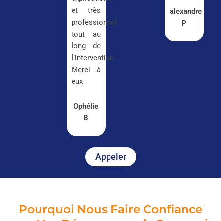
et très
alexandre
professionnel
P
tout au
long de
l’intervention.
Merci à
eux
Ophélie
B
Appeler
Pourquoi Nous Faire Confiance