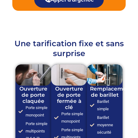
Une tarification fixe et sans
surprise
Ouverture
Ouverture
Remplacement
de porte
de porte
de barillet
claquée
fermée à
Barillet
clé
Porte simple
simple
Porte simple
monopoint
Barillet
monopoint
Porte simple
moyenne
Porte simple
multipoints
sécurité
multipoints