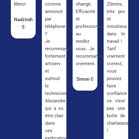
Merci
comme
changé.
25mins,
annoncé
Efficacité
très pro
par
et
et
Nadzirah
téléphone
professionnalisme
minutieux
S
!!
au
dans le
Je
rendez
travail !
recommande
vous. Je
Tarif
fortement
recommande
vraiment
artiserv
vivement.
correct,
et
vous
surtout
pouvez
Simon C
le
faire
technicien
confiance
Alexandre
ce n’est
qui a su
pas une
être clair
boîte de
dans
charlatans
ces
!
explications