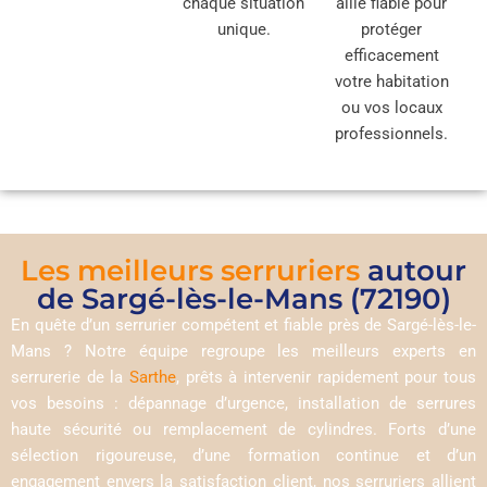
chaque situation
allié fiable pour
unique.
protéger
efficacement
votre habitation
ou vos locaux
professionnels.
Les meilleurs serruriers
autour
de Sargé-lès-le-Mans (72190)
En quête d’un serrurier compétent et fiable près de Sargé-lès-le-
Mans ? Notre équipe regroupe les meilleurs experts en
serrurerie de la
Sarthe
, prêts à intervenir rapidement pour tous
vos besoins : dépannage d’urgence, installation de serrures
haute sécurité ou remplacement de cylindres. Forts d’une
sélection rigoureuse, d’une formation continue et d’un
engagement envers la satisfaction client, nos serruriers allient