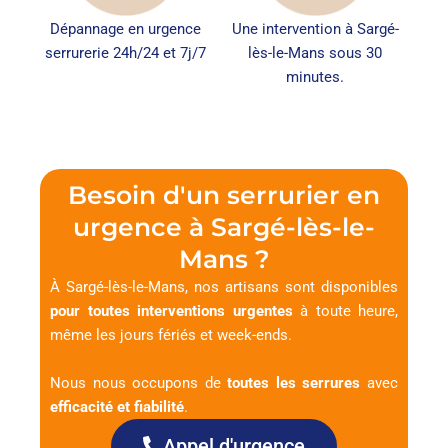
Dépannage en urgence
Une intervention à Sargé-
serrurerie 24h/24 et 7j/7
lès-le-Mans sous 30
minutes.
Besoin d'un serrurier en
urgence à Sargé-lès-le-
Mans ?
À Sargé-lès-le-Mans, nos artisans sont disponibles
pour toutes interventions urgentes
à toute heure,
même les jours fériés et week-ends.
Nous nous occupons de
toutes les serrures
avec
efficacité et fiabilité
.
Appel d'urgence