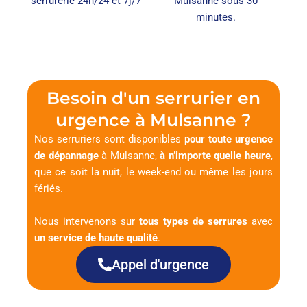
serrurerie 24h/24 et 7j/7
Mulsanne sous 30
minutes.
Besoin d'un serrurier en
urgence à Mulsanne ?
Nos serruriers sont disponibles
pour toute urgence
de dépannage
à Mulsanne,
à n’importe quelle heure
,
que ce soit la nuit, le week-end ou même les jours
fériés.
Nous intervenons sur
tous types de serrures
avec
un service de haute qualité
.
Appel d'urgence