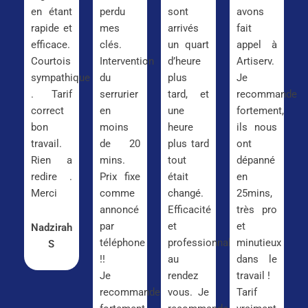
en étant
perdu
sont
avons
rapide et
mes
arrivés
fait
efficace.
clés.
un quart
appel à
Courtois
Intervention
d’heure
Artiserv.
sympathique
du
plus
Je
. Tarif
serrurier
tard, et
recommande
correct
en
une
fortement,
bon
moins
heure
ils nous
travail.
de 20
plus tard
ont
Rien a
mins.
tout
dépanné
redire .
Prix fixe
était
en
Merci
comme
changé.
25mins,
annoncé
Efficacité
très pro
par
et
et
Nadzirah
téléphone
professionnalisme
minutieux
S
!!
au
dans le
Je
rendez
travail !
recommande
vous. Je
Tarif