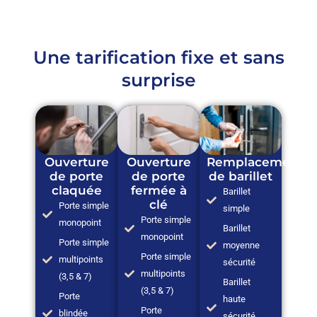
Une tarification fixe et sans
surprise
Ouverture
Ouverture
Remplacement
de porte
de porte
de barillet
claquée
fermée à
Barillet
clé
Porte simple
simple
Porte simple
monopoint
Barillet
monopoint
Porte simple
moyenne
Porte simple
multipoints
sécurité
multipoints
(3,5 & 7)
Barillet
(3,5 & 7)
Porte
haute
Porte
blindée
sécurité