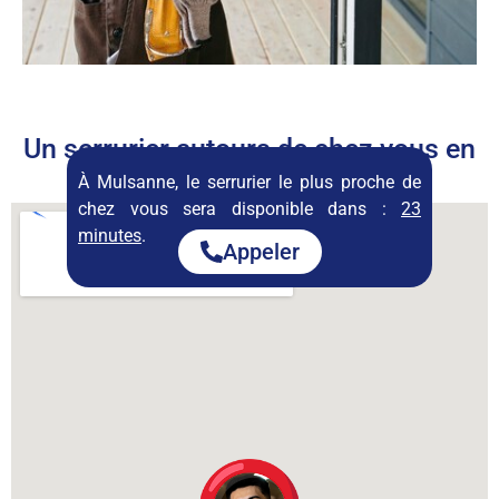
Un serrurier autours de chez vous en
permanence
À Mulsanne, le serrurier le plus proche de
chez vous sera disponible dans :
23
minutes
.
Appeler