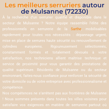
Les meilleurs serruriers
autour
de Mulsanne (72230)
À la recherche d’un serrurier qualifié et disponible dans le
secteur de Mulsanne ? Notre équipe rassemble l’élite des
professionnels en serrurerie de la
Sarthe
, mobilisables
rapidement pour toutes vos nécessités : dépannage urgent,
mise en place de serrures haute sécurité ou renouvellement de
cylindres européens. Rigoureusement sélectionnés,
constamment formés et totalement dévoués à votre
satisfaction, nos techniciens allient maîtrise technique et
service de proximité pour vous garantir des prestations de
qualité supérieure. Résidents de Mulsanne ou du secteur
environnant, faites-nous confiance pour renforcer la sécurité de
votre domicile ou de votre entreprise avec professionnalisme et
compétence.
Nos compétences ne s’arrêtent pas aux frontières de Mulsanne
! Nous sommes présents dans toutes les villes voisines pour
satisfaire vos exigences en matière de serrurerie partout où