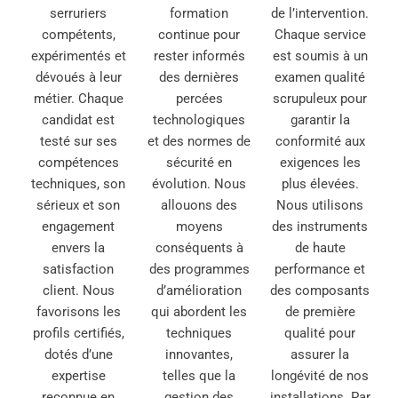
serruriers
formation
de l’intervention.
compétents,
continue pour
Chaque service
expérimentés et
rester informés
est soumis à un
dévoués à leur
des dernières
examen qualité
métier. Chaque
percées
scrupuleux pour
candidat est
technologiques
garantir la
testé sur ses
et des normes de
conformité aux
compétences
sécurité en
exigences les
techniques, son
évolution. Nous
plus élevées.
sérieux et son
allouons des
Nous utilisons
engagement
moyens
des instruments
envers la
conséquents à
de haute
satisfaction
des programmes
performance et
client. Nous
d’amélioration
des composants
favorisons les
qui abordent les
de première
profils certifiés,
techniques
qualité pour
dotés d’une
innovantes,
assurer la
expertise
telles que la
longévité de nos
reconnue en
gestion des
installations. Par