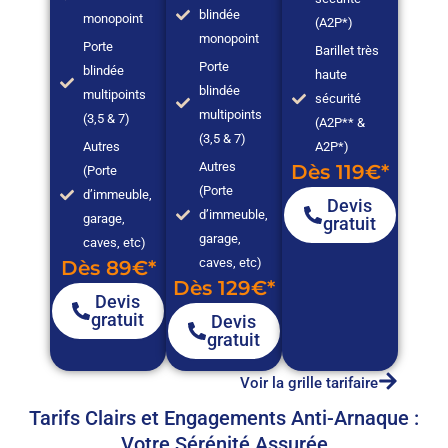
blindée
monopoint
(A2P*)
monopoint
Porte
Barillet très
Porte
blindée
haute
blindée
multipoints
sécurité
multipoints
(3,5 & 7)
(A2P** &
(3,5 & 7)
Autres
A2P*)
Autres
Dès 119€*
(Porte
(Porte
d’immeuble,
Devis
d’immeuble,
garage,
gratuit
garage,
caves, etc)
caves, etc)
Dès 89€*
Dès 129€*
Devis
gratuit
Devis
gratuit
Voir la grille tarifaire
Tarifs Clairs et Engagements Anti-Arnaque :
Votre Sérénité Assurée