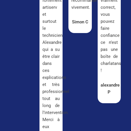
fortement
recommande
vraiment
artiserv
vivement.
correct,
et
vous
surtout
pouvez
Simon C
le
faire
technicien
confiance
Alexandre
ce n’est
qui a su
pas une
être clair
boîte de
dans
charlatans
ces
!
explications
et très
alexandre
professionnel
P
tout au
long de
l’intervention.
Merci à
eux