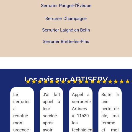
Serrurier Parigné-l'Évêque
Serrurier Champagné
Serrurier Laigné-en-Belin
Serrurier Brette-les-Pins
Les avis sur ARTISERV
★★★★★
★★★★★
★★★★★
★★★
Le
J’ai fait
Appel a
Suite à
serrurier
appel à
serrurerie
une
a
leur
Artiserv
perte de
résolue
service
à 11h30,
clé, ma
mon
après
les
femme
urgence
avoir
techniciens
et moi