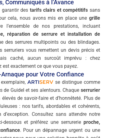
es, Communiqués à l’Avance
 garantir des
tarifs clairs et compétitifs
sans
our cela, nous avons mis en place une
grille
 l’ensemble de nos prestations, incluant
e, réparation de serrure et installation de
e des serrures multipoints ou des blindages.
s serruriers vous remettent un devis précis et
ais caché, aucun surcoût imprévu : chez
z est exactement ce que vous payez.
i-Arnaque pour Votre Confiance
e exemplaire,
ARTI
SERV
se distingue comme
ès de Guidel et ses alentours. Chaque
serrurier
élevés de savoir-faire et d’honnêteté. Plus de
uleuses : nos tarifs, abordables et cohérents,
 d’exception. Consultez sans attendre notre
i-dessous et préférez une serrurerie
proche,
confiance
. Pour un dépannage urgent ou une