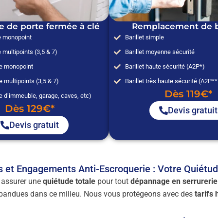
e de porte fermée à clé
Remplacement de ba
e monopoint
Barillet simple
 multipoints (3,5 & 7)
Barillet moyenne sécurité
ée monopoint
Barillet haute sécurité (A2P*)
e multipoints (3,5 & 7)
Barillet très haute sécurité (A2P*
Dès 119€*
e d’immeuble, garage, caves, etc)
Dès 129€*
Devis gratuit
Devis gratuit
s et Engagements Anti-Escroquerie : Votre Quiétu
s assurer une
quiétude totale
pour tout
dépannage en serrurerie
répandues dans ce milieu. Nous vous protégeons avec des
tarifs