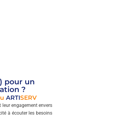
) pour un
ation ?
au
ARTI
SERV
 et leur engagement envers
cité à écouter les besoins