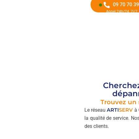
09 70 70 39
Appel 24h/24, 7j/7
Cherche
dépann
Trouvez un
Le réseau
ARTI
SERV
à 
la qualité de service. No
des clients.