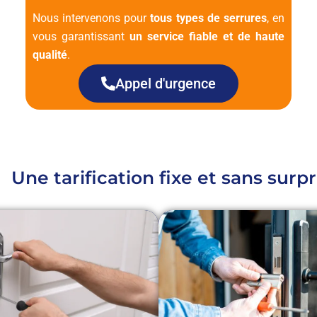
Nous intervenons pour
tous types de serrures
, en
vous garantissant
un service fiable et de haute
qualité
.
Appel d'urgence
Une tarification fixe et sans surpr