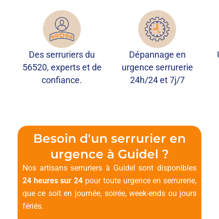
Des serruriers du
Dépannage en
56520, experts et de
urgence serrurerie
confiance.
24h/24 et 7j/7
Besoin d'un serrurier en
urgence à Guidel ?
Nos artisans serruriers à Guidel sont disponibles
24 heures sur 24
pour toute urgence en serrurerie,
que ce soit en journée, soirée, week-ends ou jours
fériés.