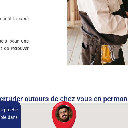
pétitifs, sans
nels pour une
t de retrouver
errurier autours de chez vous en perma
lus proche
ible dans