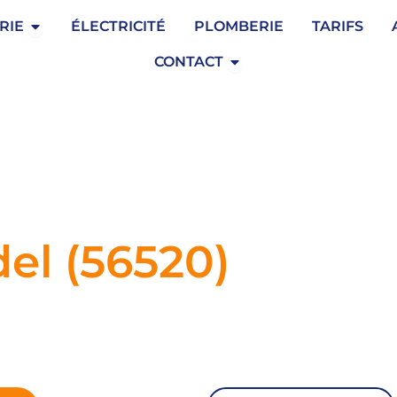
Ouvrir Serrurerie
RIE
ÉLECTRICITÉ
PLOMBERIE
TARIFS
Ouvrir Contact
CONTACT
del (56520)