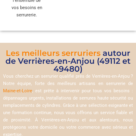
l’ensemble de
vos besoins en
serrurerie.
Les meilleurs serruriers
autour
de Verrières-en-Anjou (49112 et
49480)
Vous cherchez un serrurier qualifié près de Verrières-en-Anjou ?
Notre équipe, forte des meilleurs artisans en serrurerie de
Maine-et-Loire
, est prête à intervenir pour tous vos besoins :
dépannages urgents, installations de serrures haute sécurité ou
remplacements de cylindres. Grâce à une sélection exigeante et
une formation continue, nous vous offrons un service fiable et
de proximité. À Verrières-en-Anjou et aux alentours, nous
protégeons votre domicile ou votre commerce avec sérieux et
expertise.