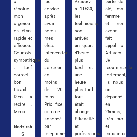
a
leur
Artiserv
perte de
résolue
service
à 11h30,
clé, ma
mon
après
les
femme
urgence
avoir
techniciens
et moi
en étant
perdu
sont
avons
rapide et
mes
arrivés
fait
efficace.
clés.
un quart
appel à
Courtois
Intervention
d’heure
Artiserv.
sympathique
du
plus
Je
. Tarif
serrurier
tard, et
recommande
correct
en
une
fortement,
bon
moins
heure
ils nous
travail.
de 20
plus tard
ont
Rien a
mins.
tout
dépanné
redire .
Prix fixe
était
en
Merci
comme
changé.
25mins,
annoncé
Efficacité
très pro
par
et
et
Nadzirah
téléphone
professionnalisme
minutieux
S