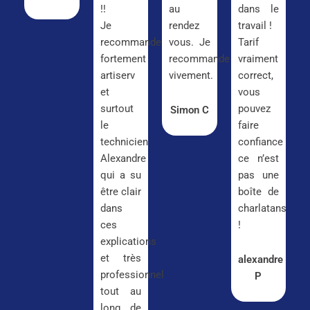
!!
au
dans le
Je
rendez
travail !
recommande
vous. Je
Tarif
fortement
recommande
vraiment
artiserv
vivement.
correct,
et
vous
surtout
pouvez
Simon C
le
faire
technicien
confiance
Alexandre
ce n’est
qui a su
pas une
être clair
boîte de
dans
charlatans
ces
!
explications
et très
alexandre
professionnel
P
tout au
long de