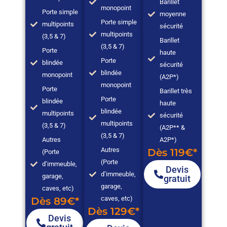
Barillet
monopoint
Porte simple
moyenne
Porte simple
multipoints
sécurité
multipoints
(3,5 & 7)
Barillet
(3,5 & 7)
Porte
haute
Porte
blindée
sécurité
blindée
monopoint
(A2P*)
monopoint
Porte
Barillet très
Porte
blindée
haute
blindée
multipoints
sécurité
multipoints
(3,5 & 7)
(A2P** &
(3,5 & 7)
Autres
A2P*)
Autres
Dès 119€*
(Porte
(Porte
d’immeuble,
Devis
d’immeuble,
garage,
gratuit
garage,
caves, etc)
caves, etc)
Dès 89€*
Dès 129€*
Devis