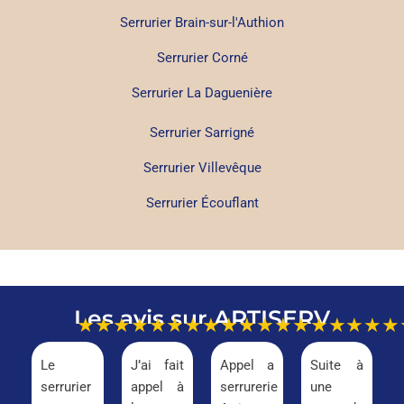
Serrurier Brain-sur-l'Authion
Serrurier Corné
Serrurier La Daguenière
Serrurier Sarrigné
Serrurier Villevêque
Serrurier Écouflant
Les avis sur ARTISERV
★★★★★
★★★★★
★★★★★
★★★
Le
J’ai fait
Appel a
Suite à
serrurier
appel à
serrurerie
une