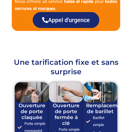
Nous offrons un service
fiable et rapide
pour
toutes
serrures et marques
.
Appel d'urgence
Une tarification fixe et sans
surprise
Ouverture
Ouverture
Remplacement
de porte
de porte
de barillet
claquée
fermée à
Barillet
clé
Porte simple
simple
Porte simple
monopoint