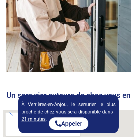
Un serrurier autours de chez vous en
permanence
À Verrières-en-Anjou, le serrurier le plus
proche de chez vous sera disponible dans :
21 minutes
.
Appeler