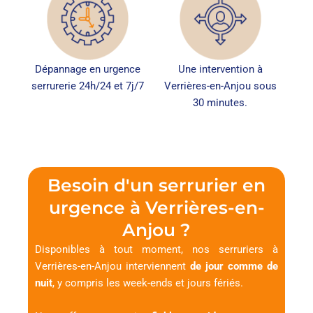
Dépannage en urgence
Une intervention à
serrurerie 24h/24 et 7j/7
Verrières-en-Anjou sous
30 minutes.
Besoin d'un serrurier en
urgence à Verrières-en-
Anjou ?
Disponibles à tout moment, nos serruriers à
Verrières-en-Anjou interviennent
de jour comme de
nuit
, y compris les week-ends et jours fériés.