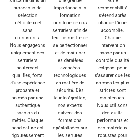
s’incarne dans un
une grande
Notre
processus de
importance à la
responsabilité
sélection
formation
s’étend après
méticuleux et
continue de nos
chaque tâche
sans
serruriers afin de
accomplie.
compromis.
leur permettre de
Chaque
Nous engageons
se perfectionner
intervention
uniquement des
et de maîtriser
passe par un
serruriers
les dernières
contrôle qualité
hautement
avancées
exigeant pour
qualifiés, forts
technologiques
s’assurer que les
d’une expérience
en matière de
normes les plus
probante et
sécurité. Dès
strictes sont
animés par une
leur intégration,
maintenues.
authentique
nos experts
Nous utilisons
passion du
suivent des
des outils
métier. Chaque
formations
performants et
candidature est
spécialisées sur
des matériaux
rigoureusement
les serrures
robustes pour