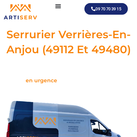
Aller
09 70 70 39 15
au
contenu
Serrurier Verrières-En-
Anjou (49112 Et 49480)
Artisan serrurier disponible
pour tous vos dépannages à Verrières-en-
Anjou,
en urgence
ou sur rendez-vous