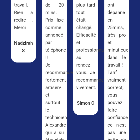
travail.
de 20
plus tard
ont
Rien a
mins.
tout
dépanné
redire .
Prix fixe
était
en
Merci
comme
changé.
25mins,
annoncé
Efficacité
très pro
par
et
et
Nadzirah
téléphone
professionnalisme
minutieux
S
!!
au
dans le
Je
rendez
travail !
recommande
vous. Je
Tarif
fortement
recommande
vraiment
artiserv
vivement.
correct,
et
vous
surtout
pouvez
Simon C
le
faire
technicien
confiance
Alexandre
ce n’est
qui a su
pas une