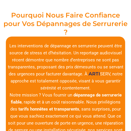
Pourquoi Nous Faire Confiance
pour Vos Dépannages de Serrurerie
?
Les interventions de dépannage en serrurerie peuvent être
source de stress et d’hésitation. Un reportage audiovisuel
récent démontre que nombre d’entreprises ne sont pas
transparentes, proposant des prix démesurés ou se servant
ARTI
des urgences pour facturer davantage. À
SERV
, notre
approche est totalement opposée, visant à vous garantir
sérénité et contentement.
Notre mission ? Vous fournir un
dépannage de serrurerie
fiable
, rapide et à un coût raisonnable. Nous privilégions
des
tarifs honnêtes et transparents
, sans surprises, pour
que vous sachiez exactement ce qui vous attend. Que ce
soit pour une ouverture de porte en urgence, une réparation
de serrure ou une installation sécurisée, nos services sont