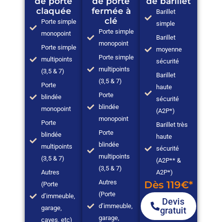
de porte
de porte
de barillet
claquée
fermée à
Barillet
clé
Porte simple
simple
Porte simple
monopoint
Barillet
monopoint
Porte simple
moyenne
Porte simple
multipoints
sécurité
multipoints
(3,5 & 7)
Barillet
(3,5 & 7)
Porte
haute
Porte
blindée
sécurité
blindée
monopoint
(A2P*)
monopoint
Porte
Barillet très
Porte
blindée
haute
blindée
multipoints
sécurité
multipoints
(3,5 & 7)
(A2P** &
(3,5 & 7)
Autres
A2P*)
Autres
Dès 119€*
(Porte
(Porte
d’immeuble,
Devis
d’immeuble,
garage,
gratuit
garage,
caves, etc)