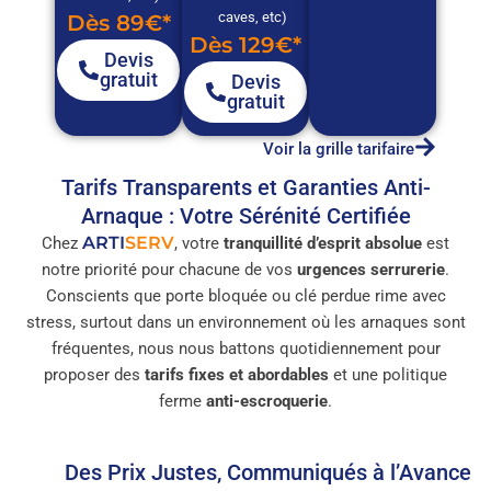
caves, etc)
Dès 89€*
Dès 129€*
Devis
gratuit
Devis
gratuit
Voir la grille tarifaire
Tarifs Transparents et Garanties Anti-
Arnaque : Votre Sérénité Certifiée
ARTI
SERV
Chez
, votre
tranquillité d’esprit absolue
est
notre priorité pour chacune de vos
urgences serrurerie
.
Conscients que porte bloquée ou clé perdue rime avec
stress, surtout dans un environnement où les arnaques sont
fréquentes, nous nous battons quotidiennement pour
proposer des
tarifs fixes et abordables
et une politique
ferme
anti-escroquerie
.
Des Prix Justes, Communiqués à l’Avance