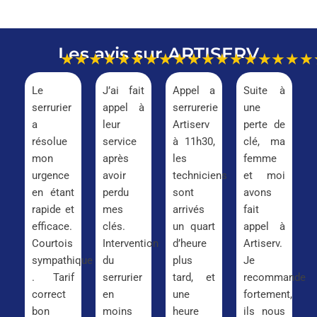
Les avis sur ARTISERV
★★★★★
★★★★★
★★★★★
★★★
Le
J’ai fait
Appel a
Suite à
serrurier
appel à
serrurerie
une
a
leur
Artiserv
perte de
résolue
service
à 11h30,
clé, ma
mon
après
les
femme
urgence
avoir
techniciens
et moi
en étant
perdu
sont
avons
rapide et
mes
arrivés
fait
efficace.
clés.
un quart
appel à
Courtois
Intervention
d’heure
Artiserv.
sympathique
du
plus
Je
. Tarif
serrurier
tard, et
recommande
correct
en
une
fortement,
bon
moins
heure
ils nous