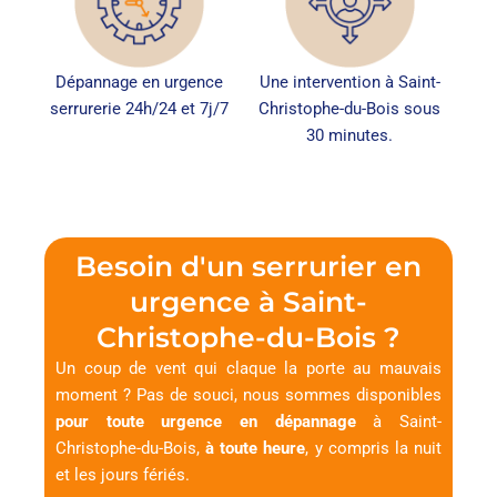
Dépannage en urgence
Une intervention à Saint-
serrurerie 24h/24 et 7j/7
Christophe-du-Bois sous
30 minutes.
Besoin d'un serrurier en
urgence à Saint-
Christophe-du-Bois ?
Un coup de vent qui claque la porte au mauvais
moment ? Pas de souci, nous sommes disponibles
pour toute urgence en dépannage
à Saint-
Christophe-du-Bois,
à toute heure
, y compris la nuit
et les jours fériés.