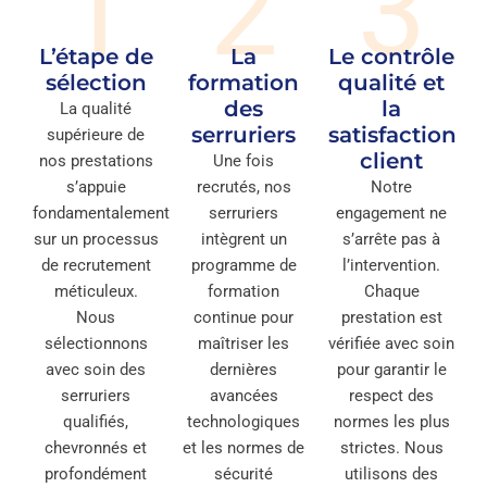
1
2
3
L’étape de
La
Le contrôle
sélection
formation
qualité et
des
la
La qualité
serruriers
satisfaction
supérieure de
client
nos prestations
Une fois
s’appuie
recrutés, nos
Notre
fondamentalement
serruriers
engagement ne
sur un processus
intègrent un
s’arrête pas à
de recrutement
programme de
l’intervention.
méticuleux.
formation
Chaque
Nous
continue pour
prestation est
sélectionnons
maîtriser les
vérifiée avec soin
avec soin des
dernières
pour garantir le
serruriers
avancées
respect des
qualifiés,
technologiques
normes les plus
chevronnés et
et les normes de
strictes. Nous
profondément
sécurité
utilisons des