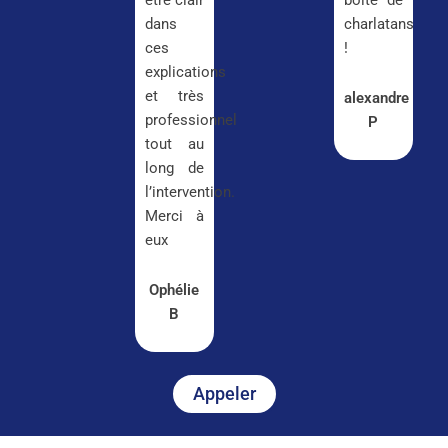
être clair
boîte de
dans
charlatans
ces
!
explications
et très
alexandre
professionnel
P
tout au
long de
l’intervention.
Merci à
eux
Ophélie
B
Appeler