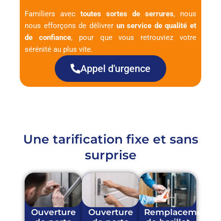
Familiers avec
toutes sortes de serrures
, nous
nous efforçons de délivrer
un service de qualité et
de confiance
, pour que vous retrouviez votre
sérénité au plus vite.
Appel d'urgence
Une tarification fixe et sans
surprise
Ouverture
Ouverture
Remplacement