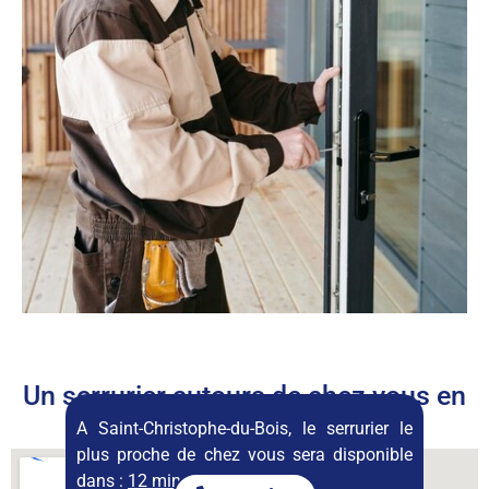
Un serrurier autours de chez vous en
permanence
A Saint-Christophe-du-Bois, le serrurier le
plus proche de chez vous sera disponible
dans :
12 minutes