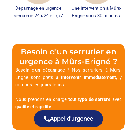
Dépannage en urgence
Une intervention à Mûrs-
serrurerie 24h/24 et 7j/7
Erigné sous 30 minutes.
Besoin d'un serrurier en
urgence à Mûrs-Erigné ?
Besoin d’un dépannage ? Nos serruriers à Mûrs-
Erigné sont prêts
à intervenir immédiatement
, y
compris les jours fériés.
Nous prenons en charge
tout type de serrure
avec
qualité et rapidité
.
Appel d'urgence