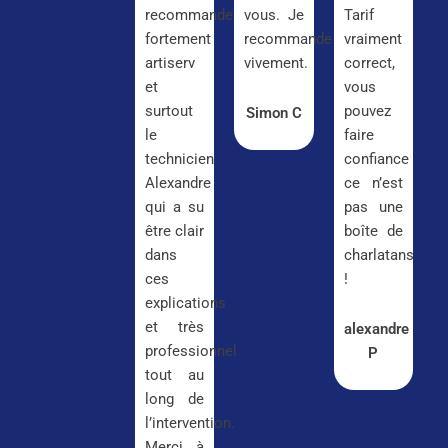
recommande
vous. Je
Tarif
fortement
recommande
vraiment
artiserv
vivement.
correct,
et
vous
surtout
pouvez
Simon C
le
faire
technicien
confiance
Alexandre
ce n’est
qui a su
pas une
être clair
boîte de
dans
charlatans
ces
!
explications
et très
alexandre
professionnel
P
tout au
long de
l’intervention.
Merci à