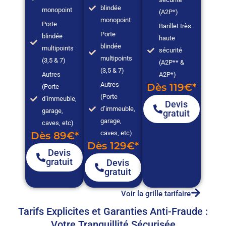
blindée
monopoint
(A2P*)
monopoint
Porte
Barillet très
Porte
blindée
haute
blindée
multipoints
sécurité
multipoints
(3,5 & 7)
(A2P** &
(3,5 & 7)
Autres
A2P*)
Autres
Dès 119€*
(Porte
(Porte
d’immeuble,
Devis
d’immeuble,
garage,
gratuit
garage,
caves, etc)
caves, etc)
Dès 89€*
Dès 129€*
Devis
gratuit
Devis
gratuit
Voir la grille tarifaire
Tarifs Explicites et Garanties Anti-Fraude :
Votre Tranquillité Sécurisée