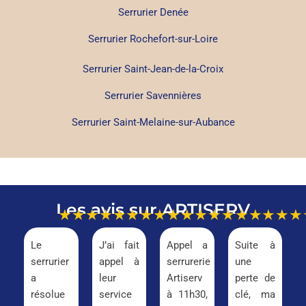
Serrurier Denée
Serrurier Rochefort-sur-Loire
Serrurier Saint-Jean-de-la-Croix
Serrurier Savennières
Serrurier Saint-Melaine-sur-Aubance
Les avis sur ARTISERV
★★★★★
★★★★★
★★★★★
★★★
Le
J’ai fait
Appel a
Suite à
serrurier
appel à
serrurerie
une
a
leur
Artiserv
perte de
résolue
service
à 11h30,
clé, ma