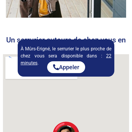
Un serrurier autours de chez vous en
permanence
À Mûrs-Erigné, le serrurier le plus proche de
chez vous sera disponible dans :
22
minutes
.
Appeler