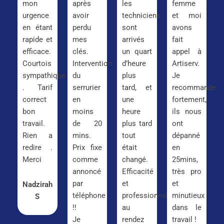
mon
après
les
femme
urgence
avoir
techniciens
et moi
en étant
perdu
sont
avons
rapide et
mes
arrivés
fait
efficace.
clés.
un quart
appel à
Courtois
Intervention
d’heure
Artiserv.
sympathique
du
plus
Je
. Tarif
serrurier
tard, et
recommande
correct
en
une
fortement,
bon
moins
heure
ils nous
travail.
de 20
plus tard
ont
Rien a
mins.
tout
dépanné
redire .
Prix fixe
était
en
Merci
comme
changé.
25mins,
annoncé
Efficacité
très pro
par
et
et
Nadzirah
téléphone
professionnalisme
minutieux
S
!!
au
dans le
Je
rendez
travail !