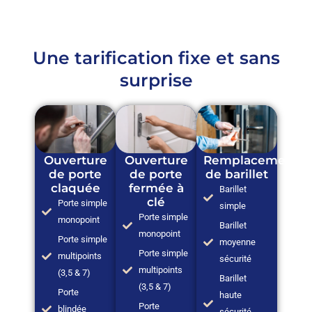
Une tarification fixe et sans
surprise
Ouverture
Ouverture
Remplacement
de porte
de porte
de barillet
claquée
fermée à
Barillet
clé
Porte simple
simple
Porte simple
monopoint
Barillet
monopoint
Porte simple
moyenne
Porte simple
multipoints
sécurité
multipoints
(3,5 & 7)
Barillet
(3,5 & 7)
Porte
haute
Porte
blindée
sécurité