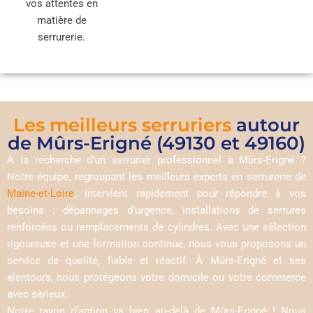
vos attentes en
matière de
serrurerie.
Les meilleurs serruriers
autour
de Mûrs-Erigné (49130 et 49160)
À la recherche d’un serrurier professionnel à Mûrs-Erigné ?
Notre équipe, regroupant les meilleurs experts en serrurerie de
Maine-et-Loire
, intervient rapidement pour répondre à vos
besoins : dépannages d’urgence, installations de serrures
renforcées ou remplacements de cylindres. Avec une sélection
rigoureuse et une formation continue, nous vous proposons un
service de qualité, fiable et réactif. À Mûrs-Erigné et ses
alentours, nous protégeons votre domicile ou votre commerce
avec sérieux.
Notre rayon d’action va bien au-delà de Mûrs-Erigné ! Nous