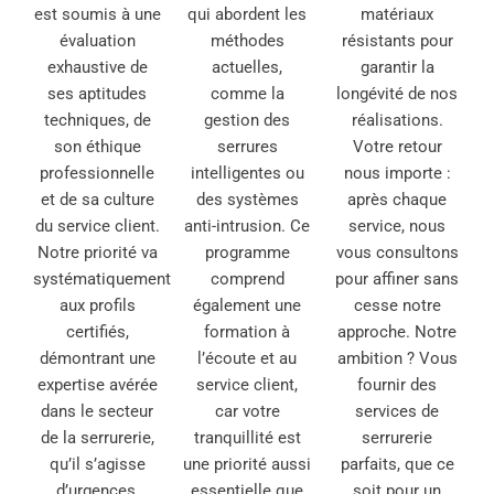
est soumis à une
qui abordent les
matériaux
évaluation
méthodes
résistants pour
exhaustive de
actuelles,
garantir la
ses aptitudes
comme la
longévité de nos
techniques, de
gestion des
réalisations.
son éthique
serrures
Votre retour
professionnelle
intelligentes ou
nous importe :
et de sa culture
des systèmes
après chaque
du service client.
anti-intrusion. Ce
service, nous
Notre priorité va
programme
vous consultons
systématiquement
comprend
pour affiner sans
aux profils
également une
cesse notre
certifiés,
formation à
approche. Notre
démontrant une
l’écoute et au
ambition ? Vous
expertise avérée
service client,
fournir des
dans le secteur
car votre
services de
de la serrurerie,
tranquillité est
serrurerie
qu’il s’agisse
une priorité aussi
parfaits, que ce
d’urgences,
essentielle que
soit pour un