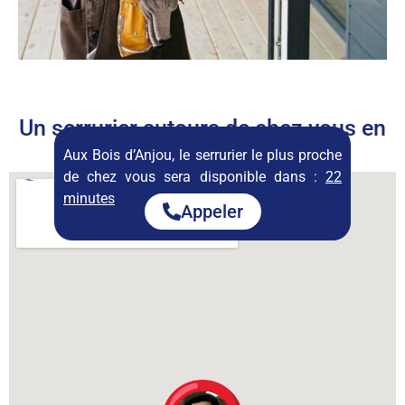
Un serrurier autours de chez vous en
permanence
Aux Bois d’Anjou, le serrurier le plus proche
de chez vous sera disponible dans :
22
minutes
Appeler