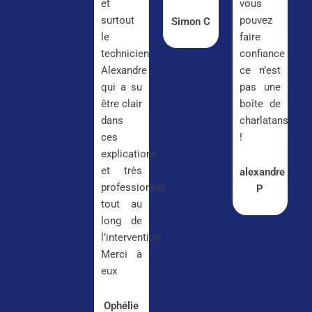
et
vous
surtout
pouvez
Simon C
le
faire
technicien
confiance
Alexandre
ce n’est
qui a su
pas une
être clair
boîte de
dans
charlatans
ces
!
explications
et très
alexandre
professionnel
P
tout au
long de
l’intervention.
Merci à
eux
Ophélie