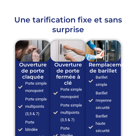
Une tarification fixe et sans
surprise
Ouverture
Ouverture
Remplacement
de porte
de porte
de barillet
claquée
fermée à
Barillet
clé
Porte simple
simple
Porte simple
monopoint
Barillet
monopoint
Porte simple
moyenne
Porte simple
multipoints
sécurité
multipoints
(3,5 & 7)
Barillet
(3,5 & 7)
Porte
haute
Porte
blindée
sécurité
blindée