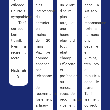
efficace.
clés.
un quart
appel à
Courtois
Intervention
d’heure
Artiserv.
sympathique
du
plus
Je
. Tarif
serrurier
tard, et
recommande
correct
en
une
fortement,
bon
moins
heure
ils nous
travail.
de 20
plus tard
ont
Rien a
mins.
tout
dépanné
redire .
Prix fixe
était
en
Merci
comme
changé.
25mins,
annoncé
Efficacité
très pro
par
et
et
Nadzirah
téléphone
professionnalisme
minutieux
S
!!
au
dans le
Je
rendez
travail !
recommande
vous. Je
Tarif
fortement
recommande
vraiment
artiserv
vivement.
correct,