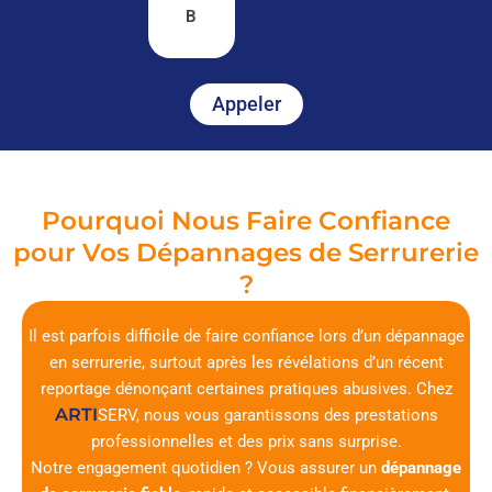
B
Appeler
Pourquoi Nous Faire Confiance
pour Vos Dépannages de Serrurerie
?
Il est parfois difficile de faire confiance lors d’un dépannage
en serrurerie, surtout après les révélations d’un récent
reportage dénonçant certaines pratiques abusives. Chez
ARTI
SERV
, nous vous garantissons des prestations
professionnelles et des prix sans surprise.
Notre engagement quotidien ? Vous assurer un
dépannage