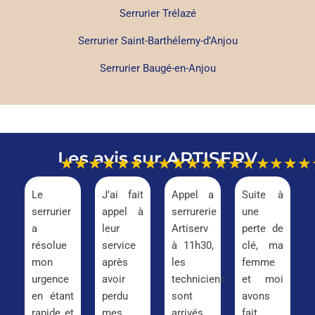
Serrurier Trélazé
Serrurier Saint-Barthélemy-d’Anjou
Serrurier Baugé-en-Anjou
Les avis sur ARTISERV
★★★★★
★★★★★
★★★★★
★★★
Le
J’ai fait
Appel a
Suite à
serrurier
appel à
serrurerie
une
a
leur
Artiserv
perte de
résolue
service
à 11h30,
clé, ma
mon
après
les
femme
urgence
avoir
techniciens
et moi
en étant
perdu
sont
avons
rapide et
mes
arrivés
fait