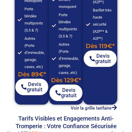
monopoint
(A2P*)
monopoint
Porte
Barillet très
Porte
blindée
haute
blindée
multipoints
sécurité
multipoints
(3,5 & 7)
(A2P** &
(3,5 & 7)
Autres
A2P*)
Autres
Dès 119€*
(Porte
(Porte
d’immeuble,
Devis
d’immeuble,
garage,
gratuit
garage,
caves, etc)
caves, etc)
Dès 89€*
Dès 129€*
Devis
gratuit
Devis
gratuit
Voir la grille tarifaire
Tarifs Visibles et Engagements Anti-
Tromperie : Votre Confiance Sécurisée