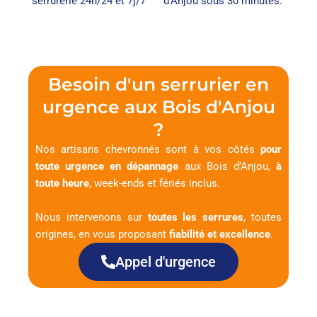
serrurerie 24h/24 et 7j/7
d’Anjou sous 30 minutes.
Besoin d'un serrurier en
urgence aux Bois d'Anjou
?
Nos artisans chevronnés sont à vos côtés
pour
toute urgence en dépannage
aux Bois d’Anjou,
à
toute heure
, week-ends et fériés inclus.
Nous intervenons sur
toutes les serrures
, toutes
origines, en vous proposant
fiabilité et excellence
.
Appel d'urgence