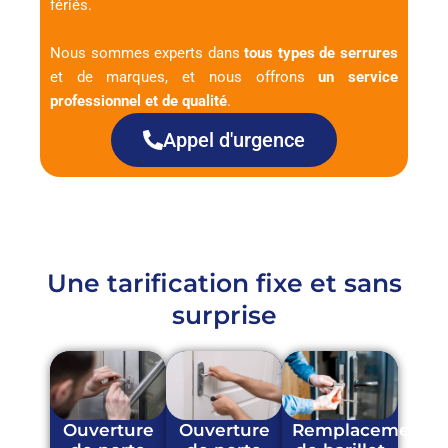
fériés.
Nous sommes experts dans
tous types de serrures
et de marques, et nous offrons
un service
professionnel et de qualité
.
Appel d'urgence
Une tarification fixe et sans
surprise
Ouverture
Ouverture
Remplacement