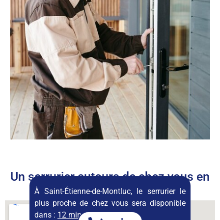
Un serrurier autours de chez vous en
permanence
À Saint-Étienne-de-Montluc, le serrurier le
plus proche de chez vous sera disponible
dans :
12 minutes
.