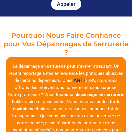
Appeler
Pourquoi Nous Faire Confiance
pour Vos Dépannages de Serrurerie
?
Le dépannage en serrurerie peut s’avérer stressant. Un
récent reportage a mis en évidence les pratiques abusives
ARTI
de certains dépanneurs. Chez
SERV
, nous vous
offrons des interventions honnêtes et sans surprise.
Notre promesse ? Vous fournir un
dépannage en serrurerie
fiable
, rapide et accessible. Nous misons sur des
tarifs
équitables et clairs
, sans frais cachés, pour une totale
transparence. Que vous ayez besoin d’une ouverture de
porte urgente, d’une réparation de serrure ou d’une
installation sécurisée, nos solutions sont pensées pour