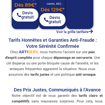
caves, etc)
Dès 89€*
Dès 129€*
Devis
gratuit
Devis
gratuit
Voir la grille tarifaire
Tarifs Honnêtes et Garanties Anti-Fraude :
Votre Sérénité Confirmée
ARTI
SERV
Chez
, nous mettons l’accent sur une
paix
d’esprit complète
pour chaque
dépannage en serrurerie
. Une
clé disparue ou une porte bloquée cause de l’anxiété, et les
arnaques fréquentes aggravent la situation. Nous vous
assurons des
tarifs justes
et une politique
anti-arnaque
.
Des Prix Justes, Communiqués à l’Avance
Notre objectif est de vous garantir des
tarifs clairs et
compétitifs
sans mauvaises surprises. Pour cela, nous