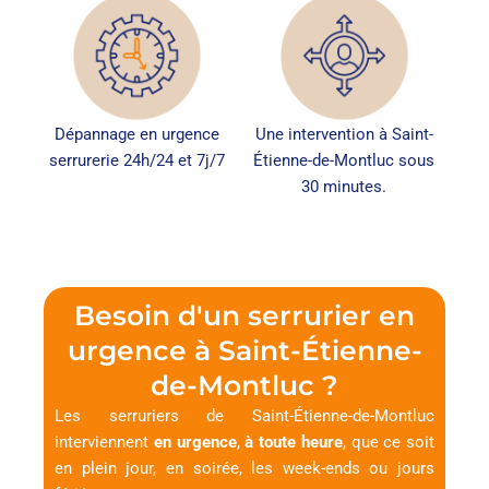
Dépannage en urgence
Une intervention à Saint-
serrurerie 24h/24 et 7j/7
Étienne-de-Montluc sous
30 minutes.
Besoin d'un serrurier en
urgence à Saint-Étienne-
de-Montluc ?
Les serruriers de Saint-Étienne-de-Montluc
interviennent
en urgence
,
à toute heure
, que ce soit
en plein jour, en soirée, les week-ends ou jours