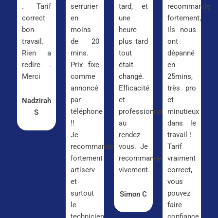
. Tarif
serrurier
tard, et
recommande
correct
en
une
fortement,
bon
moins
heure
ils nous
travail.
de 20
plus tard
ont
Rien a
mins.
tout
dépanné
redire .
Prix fixe
était
en
Merci
comme
changé.
25mins,
annoncé
Efficacité
très pro
par
et
et
Nadzirah
téléphone
professionnalisme
minutieux
S
!!
au
dans le
Je
rendez
travail !
recommande
vous. Je
Tarif
fortement
recommande
vraiment
artiserv
vivement.
correct,
et
vous
surtout
pouvez
Simon C
le
faire
technicien
confiance