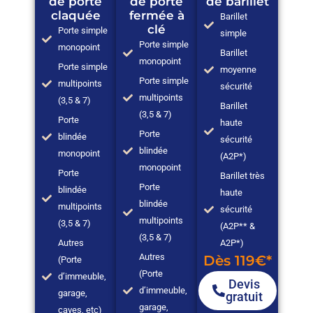
de porte
de porte
de barillet
claquée
fermée à
Barillet
clé
Porte simple
simple
Porte simple
monopoint
Barillet
monopoint
Porte simple
moyenne
Porte simple
multipoints
sécurité
multipoints
(3,5 & 7)
Barillet
(3,5 & 7)
Porte
haute
Porte
blindée
sécurité
blindée
monopoint
(A2P*)
monopoint
Porte
Barillet très
Porte
blindée
haute
blindée
multipoints
sécurité
multipoints
(3,5 & 7)
(A2P** &
(3,5 & 7)
Autres
A2P*)
Autres
Dès 119€*
(Porte
(Porte
d’immeuble,
Devis
d’immeuble,
garage,
gratuit
garage,
caves, etc)