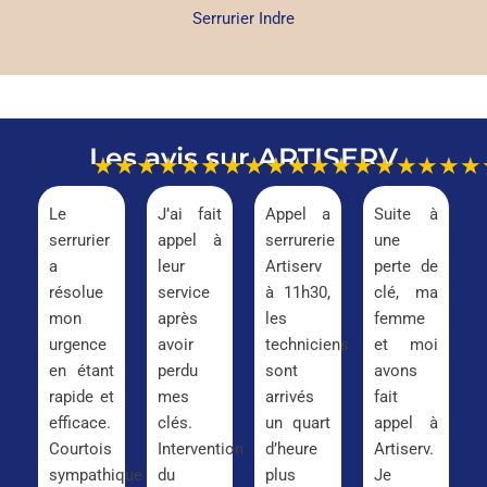
Serrurier Indre
Les avis sur ARTISERV
★★★★★
★★★★★
★★★★★
★★★
Le
J’ai fait
Appel a
Suite à
serrurier
appel à
serrurerie
une
a
leur
Artiserv
perte de
résolue
service
à 11h30,
clé, ma
mon
après
les
femme
urgence
avoir
techniciens
et moi
en étant
perdu
sont
avons
rapide et
mes
arrivés
fait
efficace.
clés.
un quart
appel à
Courtois
Intervention
d’heure
Artiserv.
sympathique
du
plus
Je