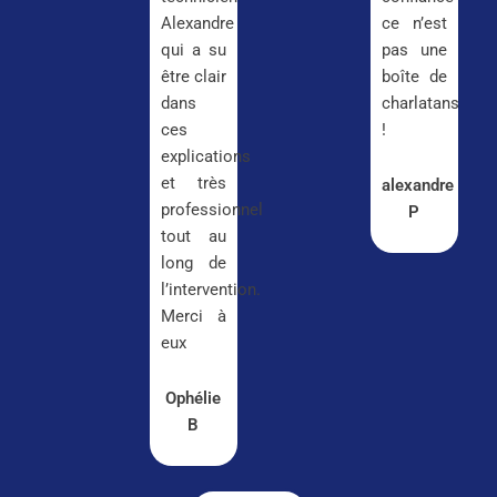
Alexandre
ce n’est
qui a su
pas une
être clair
boîte de
dans
charlatans
ces
!
explications
et très
alexandre
professionnel
P
tout au
long de
l’intervention.
Merci à
eux
Ophélie
B