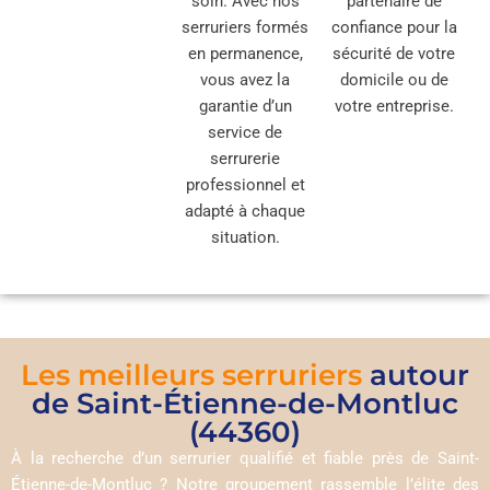
soin. Avec nos
partenaire de
serruriers formés
confiance pour la
en permanence,
sécurité de votre
vous avez la
domicile ou de
garantie d’un
votre entreprise.
service de
serrurerie
professionnel et
adapté à chaque
situation.
Les meilleurs serruriers
autour
de Saint-Étienne-de-Montluc
(44360)
À la recherche d’un serrurier qualifié et fiable près de Saint-
Étienne-de-Montluc ? Notre groupement rassemble l’élite des