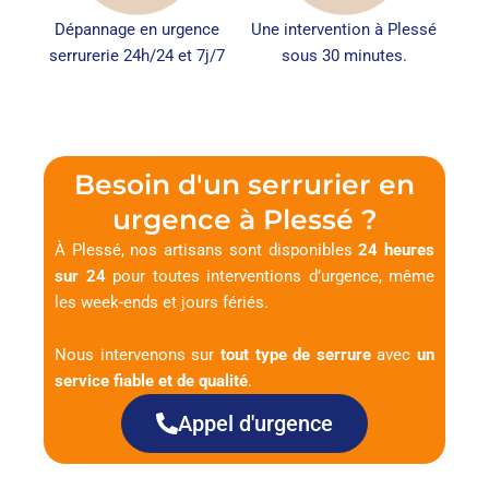
Dépannage en urgence
Une intervention à Plessé
serrurerie 24h/24 et 7j/7
sous 30 minutes.
Besoin d'un serrurier en
urgence à Plessé ?
À Plessé, nos artisans sont disponibles
24 heures
sur 24
pour toutes interventions d’urgence, même
les week-ends et jours fériés.
Nous intervenons sur
tout type de serrure
avec
un
service fiable et de qualité
.
Appel d'urgence