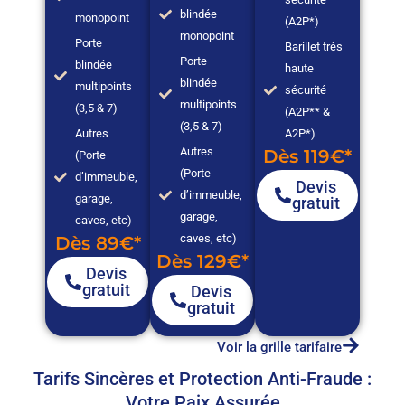
blindée
monopoint
(A2P*)
monopoint
Porte
Barillet très
Porte
blindée
haute
blindée
multipoints
sécurité
multipoints
(3,5 & 7)
(A2P** &
(3,5 & 7)
Autres
A2P*)
Autres
Dès 119€*
(Porte
(Porte
d’immeuble,
Devis
d’immeuble,
garage,
gratuit
garage,
caves, etc)
caves, etc)
Dès 89€*
Dès 129€*
Devis
gratuit
Devis
gratuit
Voir la grille tarifaire
Tarifs Sincères et Protection Anti-Fraude :
Votre Paix Assurée