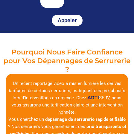
Appeler
Pourquoi Nous Faire Confiance
pour Vos Dépannages de Serrurerie
?
Un récent reportage vidéo a mis en lumière les dérives
tarifaires de certains serruriers, pratiquant des prix abusifs
ARTI
lors d’interventions en urgence. Chez
SERV
, nous
vous assurons une tarification claire et une intervention
honnête.
Vous cherchez un
dépannage de serrurerie rapide et fiable
? Nos serruriers vous garantissent des
prix transparents et
maîtrisés
. Pour une ouverture de porte, une réparation ou