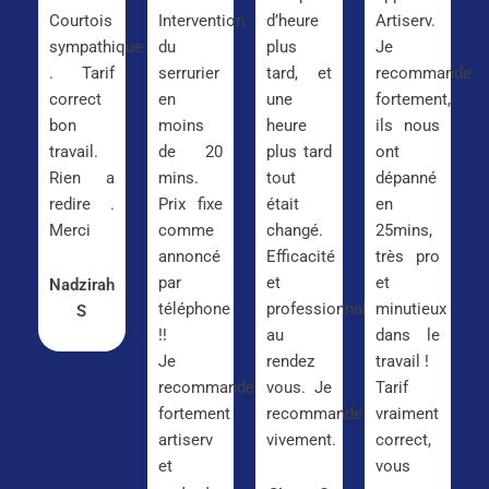
Courtois
Intervention
d’heure
Artiserv.
sympathique
du
plus
Je
. Tarif
serrurier
tard, et
recommande
correct
en
une
fortement,
bon
moins
heure
ils nous
travail.
de 20
plus tard
ont
Rien a
mins.
tout
dépanné
redire .
Prix fixe
était
en
Merci
comme
changé.
25mins,
annoncé
Efficacité
très pro
par
et
et
Nadzirah
téléphone
professionnalisme
minutieux
S
!!
au
dans le
Je
rendez
travail !
recommande
vous. Je
Tarif
fortement
recommande
vraiment
artiserv
vivement.
correct,
et
vous