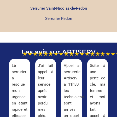
Serrurier Saint-Nicolas-de-Redon
Serrurier Redon
Les avis sur ARTISERV
★★★★★
★★★★★
★★★★★
★★★
Le
J’ai fait
Appel a
Suite à
serrurier
appel à
serrurerie
une
a
leur
Artiserv
perte de
résolue
service
à 11h30,
clé, ma
mon
après
les
femme
urgence
avoir
techniciens
et moi
en étant
perdu
sont
avons
rapide et
mes
arrivés
fait
efficace.
clés.
un quart
appel à