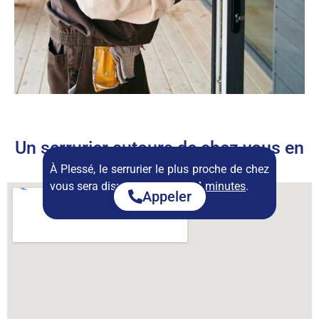
Un serrurier autours de chez vous en
permanence
À Plessé, le serrurier le plus proche de chez
vous sera disponible dans :
14 minutes
.
Appeler