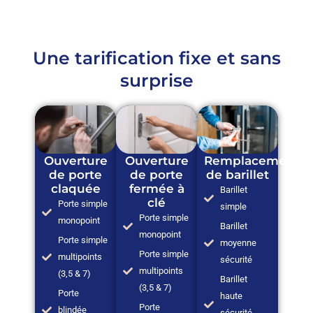
Une tarification fixe et sans
surprise
Ouverture
Ouverture
Remplacement
de porte
de porte
de barillet
claquée
fermée à
Barillet
clé
Porte simple
simple
Porte simple
monopoint
Barillet
monopoint
Porte simple
moyenne
Porte simple
multipoints
sécurité
multipoints
(3,5 & 7)
Barillet
(3,5 & 7)
Porte
haute
Porte
blindée
sécurité