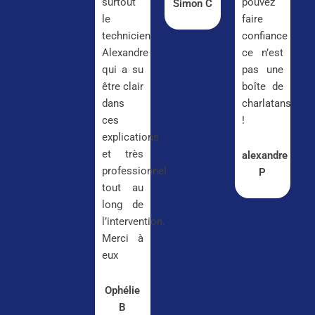
surtout
pouvez
Simon C
le
faire
technicien
confiance
Alexandre
ce n’est
qui a su
pas une
être clair
boîte de
dans
charlatans
ces
!
explications
et très
alexandre
professionnel
P
tout au
long de
l’intervention.
Merci à
eux
Ophélie
B