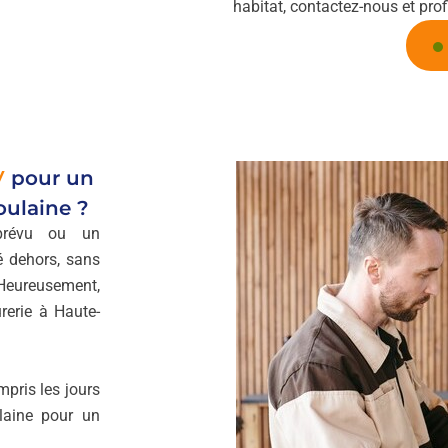
habitat, contactez-nous et prof
V
pour un
oulaine ?
mprévu ou un
é dehors, sans
Heureusement,
rerie à Haute-
mpris les jours
laine pour un