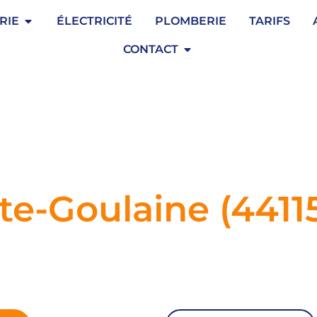
Ouvrir Serrurerie
RIE
ÉLECTRICITÉ
PLOMBERIE
TARIFS
Ouvrir Contact
CONTACT
te-Goulaine (4411
laine,