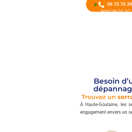
09 70 70 39
Appel 24h/24, 7j/7
Besoin d’
dépannage
Trouvez un
serr
À Haute-Goulaine, les s
engagement envers un se