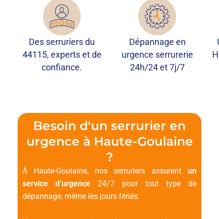
Des serruriers du
Dépannage en
44115, experts et de
urgence serrurerie
H
confiance.
24h/24 et 7j/7
Besoin d'un serrurier en
urgence à Haute-Goulaine
?
À Haute-Goulaine, nos serruriers assurent
un
service d’urgence
24/7 pour tout type de
dépannage, même les jours fériés.