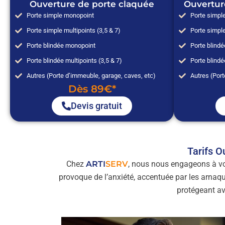
Ouverture de porte claquée
Ouvertur
Porte simple monopoint
Porte simpl
Porte simple multipoints (3,5 & 7)
Porte simple
Porte blindée monopoint
Porte blind
Porte blindée multipoints (3,5 & 7)
Porte blindé
Autres (Porte d’immeuble, garage, caves, etc)
Autres (Port
Dès 89€*
Devis gratuit
Tarifs O
Chez
ARTI
SERV
, nous nous engageons à v
provoque de l’anxiété, accentuée par les arnaq
protégeant a