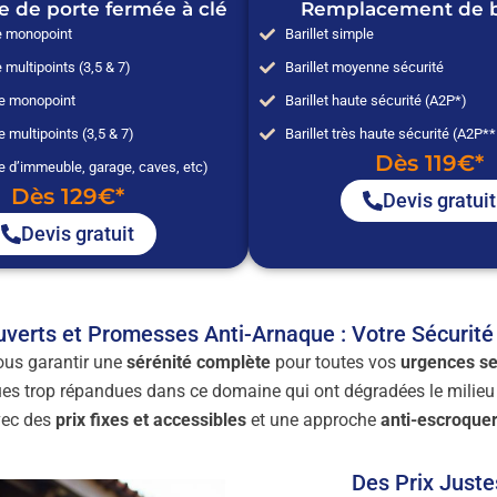
e de porte fermée à clé
Remplacement de ba
e monopoint
Barillet simple
 multipoints (3,5 & 7)
Barillet moyenne sécurité
ée monopoint
Barillet haute sécurité (A2P*)
e multipoints (3,5 & 7)
Barillet très haute sécurité (A2P*
Dès 119€*
e d’immeuble, garage, caves, etc)
Dès 129€*
Devis gratuit
Devis gratuit
uverts et Promesses Anti-Arnaque : Votre Sécurit
ous garantir une
sérénité complète
pour toutes vos
urgences se
ues trop répandues dans ce domaine qui ont dégradées le milieu
vec des
prix fixes et accessibles
et une approche
anti-escroquer
Des Prix Just