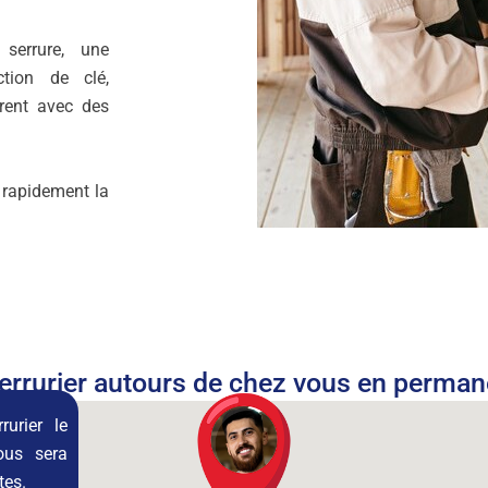
serrure, une
tion de clé,
rent avec des
 rapidement la
errurier autours de chez vous en perma
rurier le
ous sera
tes
.