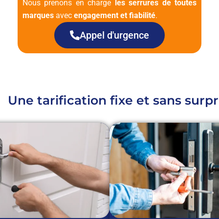
Nous prenons en charge
les serrures de toutes
marques
avec
engagement et fiabilité
.
Appel d'urgence
Une tarification fixe et sans surpr