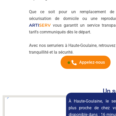
Que ce soit pour un remplacement de 
sécurisation de domicile ou une reproduc
ARTI
SERV
vous garantit un service transpa
tarifs communiqués dès le départ.
Avec nos serruriers à Haute-Goulaine, retrouvez
tranquillité et la sécurité.
Appelez-nous
Un s
À Haute-Goulaine, le ser
plus proche de chez v
disponible dans :
16 minu