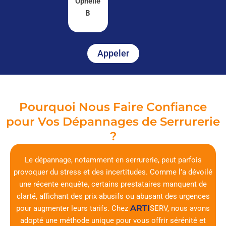
Ophélie
B
Appeler
Pourquoi Nous Faire Confiance
pour Vos Dépannages de Serrurerie
?
Le dépannage, notamment en serrurerie, peut parfois
provoquer du stress et des incertitudes. Comme l’a dévoilé
une récente enquête, certains prestataires manquent de
clarté, affichant des prix abusifs ou abusant des urgences
ARTI
pour augmenter leurs tarifs. Chez
SERV
, nous avons
adopté une méthode unique pour vous offrir sérénité et