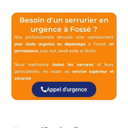
Besoin d'un serrurier en
urgence à Fossé ?
Nos professionnels dévoués sont opérationnels
pour toute urgence en dépannage
à Fossé,
en
permanence
, jour, nuit, week-ends et fériés.
Nous maîtrisons
toutes les serrures
et leurs
particularités, en visant un
service supérieur et
sécurisé
.
Appel d'urgence