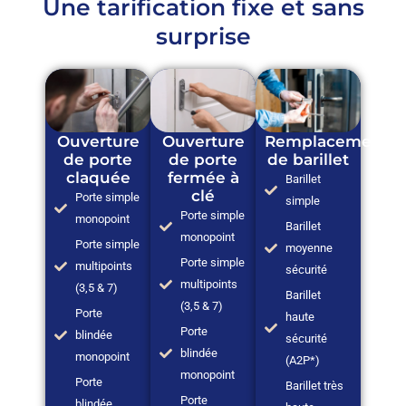
Une tarification fixe et sans
surprise
Ouverture
Ouverture
Remplacement
de porte
de porte
de barillet
claquée
fermée à
Barillet
clé
Porte simple
simple
Porte simple
monopoint
Barillet
monopoint
Porte simple
moyenne
Porte simple
multipoints
sécurité
multipoints
(3,5 & 7)
Barillet
(3,5 & 7)
Porte
haute
Porte
blindée
sécurité
blindée
monopoint
(A2P*)
monopoint
Porte
Barillet très
Porte
blindée