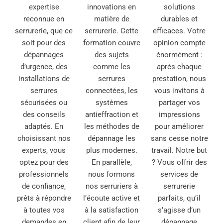
expertise
innovations en
solutions
reconnue en
matière de
durables et
serrurerie, que ce
serrurerie. Cette
efficaces. Votre
soit pour des
formation couvre
opinion compte
dépannages
des sujets
énormément :
d’urgence, des
comme les
après chaque
installations de
serrures
prestation, nous
serrures
connectées, les
vous invitons à
sécurisées ou
systèmes
partager vos
des conseils
antieffraction et
impressions
adaptés. En
les méthodes de
pour améliorer
choisissant nos
dépannage les
sans cesse notre
experts, vous
plus modernes.
travail. Notre but
optez pour des
En parallèle,
? Vous offrir des
professionnels
nous formons
services de
de confiance,
nos serruriers à
serrurerie
prêts à répondre
l’écoute active et
parfaits, qu’il
à toutes vos
à la satisfaction
s’agisse d’un
demandes en
client afin de leur
dépannage