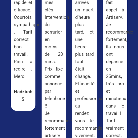
rapide et
mes
arrivés
fait
efficace.
clés.
un quart
appel à
Courtois
Intervention
d’heure
Artiserv.
sympathique
du
plus
Je
. Tarif
serrurier
tard, et
recommande
correct
en
une
fortement,
bon
moins
heure
ils nous
travail.
de 20
plus tard
ont
Rien a
mins.
tout
dépanné
redire .
Prix fixe
était
en
Merci
comme
changé.
25mins,
annoncé
Efficacité
très pro
par
et
et
Nadzirah
téléphone
professionnalisme
minutieux
S
!!
au
dans le
Je
rendez
travail !
recommande
vous. Je
Tarif
fortement
recommande
vraiment
artiserv
vivement.
correct,