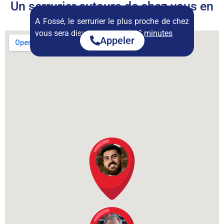
Un serrurier autours de chez vous en
permanence
A Fossé, le serrurier le plus proche de chez
vous sera disponible dans :
22 minutes
Appeler