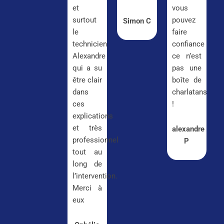
et
vous
surtout
pouvez
Simon C
le
faire
technicien
confiance
Alexandre
ce n’est
qui a su
pas une
être clair
boîte de
dans
charlatans
ces
!
explications
et très
alexandre
professionnel
P
tout au
long de
l’intervention.
Merci à
eux