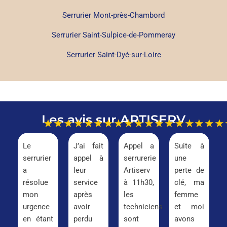
Serrurier Mont-près-Chambord
Serrurier Saint-Sulpice-de-Pommeray
Serrurier Saint-Dyé-sur-Loire
Les avis sur ARTISERV
★★★★★
★★★★★
★★★★★
★★★
Le
J’ai fait
Appel a
Suite à
serrurier
appel à
serrurerie
une
a
leur
Artiserv
perte de
résolue
service
à 11h30,
clé, ma
mon
après
les
femme
urgence
avoir
techniciens
et moi
en étant
perdu
sont
avons