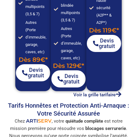
haute
blindée
multipoints
sécurité
multipoints
(3,5 & 7)
(A2P** &
(3,5 & 7)
Autres
A2P*)
Autres
Dès 119€*
(Porte
(Porte
d’immeuble,
Devis
d’immeuble,
garage,
gratuit
garage,
caves, etc)
caves, etc)
Dès 89€*
Dès 129€*
Devis
gratuit
Devis
gratuit
Voir la grille tarifaire
Tarifs Honnêtes et Protection Anti-Arnaque :
Votre Sécurité Assurée
ARTI
SERV
Chez
, votre
quiétude complète
est notre
mission première pour résoudre vos
blocages serrurerie
.
Nous percevons qu’une porte coincée symbolise l’anxiété,