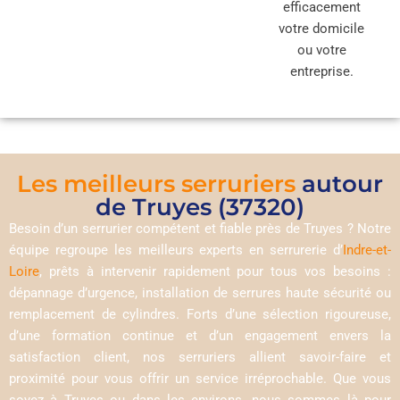
efficacement
votre domicile
ou votre
entreprise.
Les meilleurs serruriers
autour
de Truyes (37320)
Besoin d’un serrurier compétent et fiable près de Truyes ? Notre
équipe regroupe les meilleurs experts en serrurerie d’
Indre-et-
Loire
, prêts à intervenir rapidement pour tous vos besoins :
dépannage d’urgence, installation de serrures haute sécurité ou
remplacement de cylindres. Forts d’une sélection rigoureuse,
d’une formation continue et d’un engagement envers la
satisfaction client, nos serruriers allient savoir-faire et
proximité pour vous offrir un service irréprochable. Que vous
soyez à Truyes ou dans les environs, nous sommes là pour