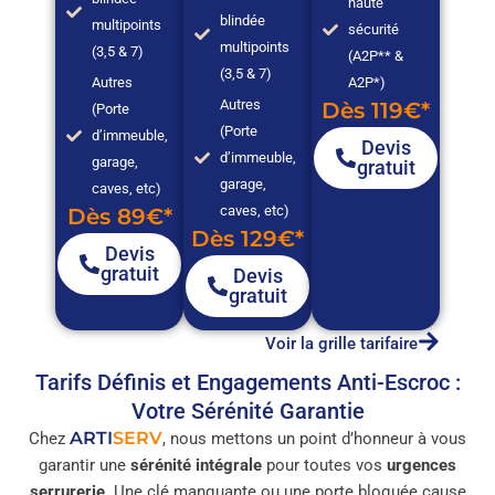
haute
blindée
multipoints
sécurité
multipoints
(3,5 & 7)
(A2P** &
(3,5 & 7)
Autres
A2P*)
Autres
Dès 119€*
(Porte
(Porte
d’immeuble,
Devis
d’immeuble,
garage,
gratuit
garage,
caves, etc)
caves, etc)
Dès 89€*
Dès 129€*
Devis
gratuit
Devis
gratuit
Voir la grille tarifaire
Tarifs Définis et Engagements Anti-Escroc :
Votre Sérénité Garantie
ARTI
SERV
Chez
, nous mettons un point d’honneur à vous
garantir une
sérénité intégrale
pour toutes vos
urgences
serrurerie
. Une clé manquante ou une porte bloquée cause