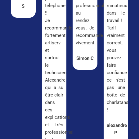
téléphone
professionnalisme
minutieux
S
!!
au
dans le
Je
rendez
travail !
recommande
vous. Je
Tarif
fortement
recommande
vraiment
artiserv
vivement.
correct,
et
vous
surtout
pouvez
Simon C
le
faire
technicien
confiance
Alexandre
ce n’est
qui a su
pas une
être clair
boîte de
dans
charlatans
ces
!
explications
et très
alexandre
professionnel
P