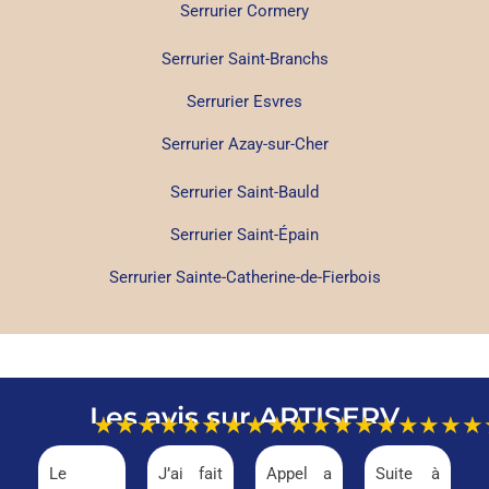
Serrurier Cormery
Serrurier Saint-Branchs
Serrurier Esvres
Serrurier Azay-sur-Cher
Serrurier Saint-Bauld
Serrurier Saint-Épain
Serrurier Sainte-Catherine-de-Fierbois
Les avis sur ARTISERV
★★★★★
★★★★★
★★★★★
★★★
Le
J’ai fait
Appel a
Suite à