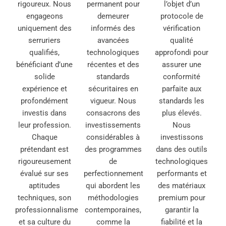
rigoureux. Nous
permanent pour
l’objet d’un
engageons
demeurer
protocole de
uniquement des
informés des
vérification
serruriers
avancées
qualité
qualifiés,
technologiques
approfondi pour
bénéficiant d’une
récentes et des
assurer une
solide
standards
conformité
expérience et
sécuritaires en
parfaite aux
profondément
vigueur. Nous
standards les
investis dans
consacrons des
plus élevés.
leur profession.
investissements
Nous
Chaque
considérables à
investissons
prétendant est
des programmes
dans des outils
rigoureusement
de
technologiques
évalué sur ses
perfectionnement
performants et
aptitudes
qui abordent les
des matériaux
techniques, son
méthodologies
premium pour
professionnalisme
contemporaines,
garantir la
et sa culture du
comme la
fiabilité et la