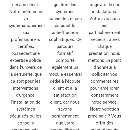
service client.
gestion des
longévité de nos
Notre préférence
systèmes
installations.
va
connectés et des
Votre avis nous
systématiquement
dispositifs
est
aux
antieffraction
particulièrement
professionnels
sophistiqués. Ce
précieux : après
certifiés,
parcours
chaque
possédant une
formatif
prestation, nous
expertise solide
comporte
mettons un point
dans l’univers de
également un
d’honneur à
la serrurerie, que
module essentiel
solliciter vos
ce soit pour les
dédié à l’écoute
commentaires
interventions
client et à la
pour améliorer
d’urgence,
satisfaction
constamment
l’installation de
client, car nous
notre service.
systèmes
savons
Notre vocation
sécurisés ou les
pertinemment
principale ? Vous
conseils
que votre
offrir des
personnalisés.
tranquillité est
prestations de