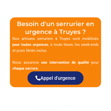
Besoin d'un serrurier en
urgence à Truyes ?
Nos artisans serruriers à Truyes sont mobilisés
pour toutes urgences
, à toute heure, les week-ends
et jours fériés inclus.
Nous assurons
une intervention de qualité
pour
chaque serrure
.
Appel d'urgence