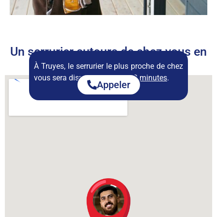
Un serrurier autours de chez vous en
permanence
À Truyes, le serrurier le plus proche de chez
vous sera disponible dans :
10 minutes
.
Appeler