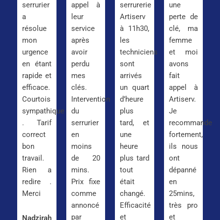
serrurier
appel à
serrurerie
une
a
leur
Artiserv
perte de
résolue
service
à 11h30,
clé, ma
mon
après
les
femme
urgence
avoir
techniciens
et moi
en étant
perdu
sont
avons
rapide et
mes
arrivés
fait
efficace.
clés.
un quart
appel à
Courtois
Intervention
d’heure
Artiserv.
sympathique
du
plus
Je
. Tarif
serrurier
tard, et
recommande
correct
en
une
fortement,
bon
moins
heure
ils nous
travail.
de 20
plus tard
ont
Rien a
mins.
tout
dépanné
redire .
Prix fixe
était
en
Merci
comme
changé.
25mins,
annoncé
Efficacité
très pro
par
et
et
Nadzirah