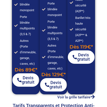
Porte
blindée
sécurité
blindée
monopoint
(A2P*)
monopoint
Porte
Barillet très
Porte
blindée
haute
blindée
multipoints
sécurité
multipoints
(3,5 & 7)
(A2P** &
(3,5 & 7)
Autres
A2P*)
Autres
Dès 119€*
(Porte
(Porte
d’immeuble,
Devis
d’immeuble,
garage,
gratuit
garage,
caves, etc)
caves, etc)
Dès 89€*
Dès 129€*
Devis
gratuit
Devis
gratuit
Voir la grille tarifaire
Tarifs Transparents et Protection Anti-