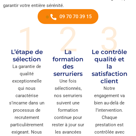
garantir votre entière sérénité.
09 70 70 39 15
1
2
3
L’étape de
La
Le contrôle
sélection
formation
qualité et
des
la
La garantie de
serruriers
satisfaction
qualité
client
exceptionnelle
Une fois
qui nous
sélectionnés,
Notre
caractérise
nos serruriers
engagement va
s’incarne dans un
suivent une
bien au-delà de
processus de
formation
l’intervention.
recrutement
continue pour
Chaque
particulièrement
rester à jour sur
prestation est
exigeant. Nous
les avancées
contrôlée avec