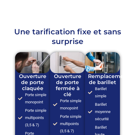
Une tarification fixe et sans
surprise
Ouverture
Ouverture
Remplacement
de porte
de porte
de barillet
claquée
fermée à
Barillet
clé
Porte simple
simple
Porte simple
monopoint
Barillet
monopoint
Porte simple
moyenne
Porte simple
multipoints
sécurité
multipoints
(3,5 & 7)
Barillet
(3,5 & 7)
Porte
haute