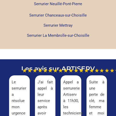
Serrurier Neuillé-Pont-Pierre
Serrurier Chanceaux-sur-Choisille
Serrurier Mettray
Serrurier La Membrolle-sur-Choisille
Les avis sur ARTISERV
★★★★★
★★★★★
★★★★★
★★★
Le
J’ai fait
Appel a
Suite à
serrurier
appel à
serrurerie
une
a
leur
Artiserv
perte de
résolue
service
à 11h30,
clé, ma
mon
après
les
femme
urgence
avoir
techniciens
et moi