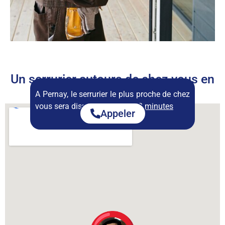
Un serrurier autours de chez vous en
permanence
A Pernay, le serrurier le plus proche de chez
vous sera disponible dans :
22 minutes
Appeler