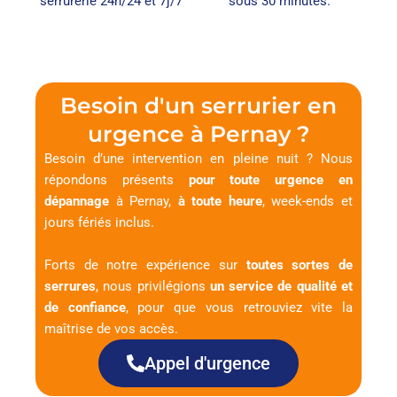
serrurerie 24h/24 et 7j/7
sous 30 minutes.
Besoin d'un serrurier en
urgence à Pernay ?
Besoin d’une intervention en pleine nuit ? Nous
répondons présents
pour toute urgence en
dépannage
à Pernay,
à toute heure
, week-ends et
jours fériés inclus.
Forts de notre expérience sur
toutes sortes de
serrures
, nous privilégions
un service de qualité et
de confiance
, pour que vous retrouviez vite la
maîtrise de vos accès.
Appel d'urgence