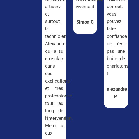
artiserv
vivement.
correct,
et
vous
surtout
pouvez
Simon C
le
faire
technicien
confiance
Alexandre
ce n’est
qui a su
pas une
être clair
boîte de
dans
charlatans
ces
!
explications
et très
alexandre
professionnel
P
tout au
long de
l’intervention.
Merci à
eux