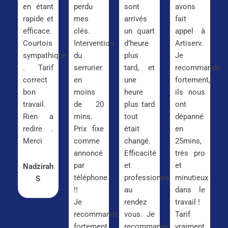
en étant
perdu
sont
avons
rapide et
mes
arrivés
fait
efficace.
clés.
un quart
appel à
Courtois
Intervention
d’heure
Artiserv.
sympathique
du
plus
Je
. Tarif
serrurier
tard, et
recommande
correct
en
une
fortement,
bon
moins
heure
ils nous
travail.
de 20
plus tard
ont
Rien a
mins.
tout
dépanné
redire .
Prix fixe
était
en
Merci
comme
changé.
25mins,
annoncé
Efficacité
très pro
par
et
et
Nadzirah
téléphone
professionnalisme
minutieux
S
!!
au
dans le
Je
rendez
travail !
recommande
vous. Je
Tarif
fortement
recommande
vraiment