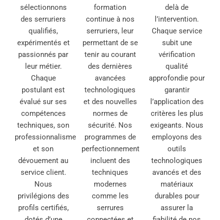
sélectionnons
formation
delà de
des serruriers
continue à nos
l’intervention.
qualifiés,
serruriers, leur
Chaque service
expérimentés et
permettant de se
subit une
passionnés par
tenir au courant
vérification
leur métier.
des dernières
qualité
Chaque
avancées
approfondie pour
postulant est
technologiques
garantir
évalué sur ses
et des nouvelles
l’application des
compétences
normes de
critères les plus
techniques, son
sécurité. Nos
exigeants. Nous
professionnalisme
programmes de
employons des
et son
perfectionnement
outils
dévouement au
incluent des
technologiques
service client.
techniques
avancés et des
Nous
modernes
matériaux
privilégions des
comme les
durables pour
profils certifiés,
serrures
assurer la
dotés d’une
connectées et
fiabilité de nos