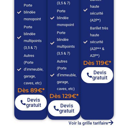
(3,5 & 7)
Porte
haute
Porte
blindée
sécurité
blindée
monopoint
(A2P*)
monopoint
Porte
Barillet très
Porte
blindée
haute
blindée
multipoints
sécurité
multipoints
(3,5 & 7)
(A2P** &
(3,5 & 7)
Autres
A2P*)
Autres
Dès 119€*
(Porte
(Porte
d’immeuble,
Devis
d’immeuble,
garage,
gratuit
garage,
caves, etc)
caves, etc)
Dès 89€*
Dès 129€*
Devis
gratuit
Devis
gratuit
Voir la grille tarifaire