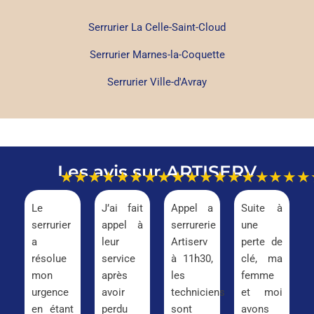
Serrurier La Celle-Saint-Cloud
Serrurier Marnes-la-Coquette
Serrurier Ville-d'Avray
Les avis sur ARTISERV
★★★★★
★★★★★
★★★★★
★★★
Le
J’ai fait
Appel a
Suite à
serrurier
appel à
serrurerie
une
a
leur
Artiserv
perte de
résolue
service
à 11h30,
clé, ma
mon
après
les
femme
urgence
avoir
techniciens
et moi
en étant
perdu
sont
avons