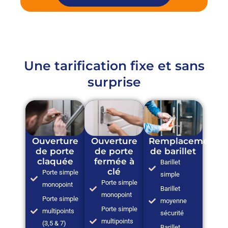
Une tarification fixe et sans
surprise
Ouverture
Ouverture
Remplacement
de porte
de porte
de barillet
claquée
fermée à
Barillet
clé
Porte simple
simple
Porte simple
monopoint
Barillet
monopoint
Porte simple
moyenne
Porte simple
multipoints
sécurité
multipoints
(3,5 & 7)
Barillet