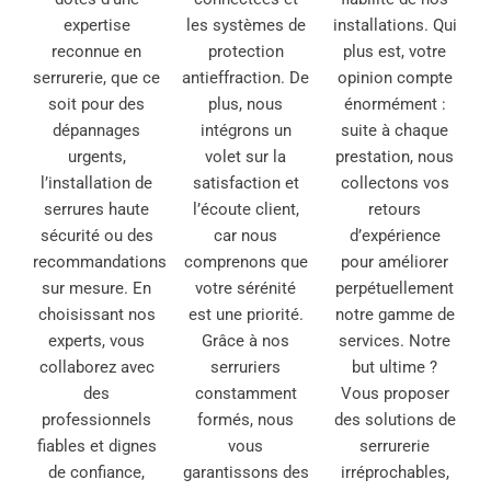
expertise
les systèmes de
installations. Qui
reconnue en
protection
plus est, votre
serrurerie, que ce
antieffraction. De
opinion compte
soit pour des
plus, nous
énormément :
dépannages
intégrons un
suite à chaque
urgents,
volet sur la
prestation, nous
l’installation de
satisfaction et
collectons vos
serrures haute
l’écoute client,
retours
sécurité ou des
car nous
d’expérience
recommandations
comprenons que
pour améliorer
sur mesure. En
votre sérénité
perpétuellement
choisissant nos
est une priorité.
notre gamme de
experts, vous
Grâce à nos
services. Notre
collaborez avec
serruriers
but ultime ?
des
constamment
Vous proposer
professionnels
formés, nous
des solutions de
fiables et dignes
vous
serrurerie
de confiance,
garantissons des
irréprochables,