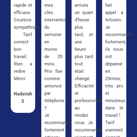
rapide et
mes
arrivés
fait
efficace.
clés.
un quart
appel à
Courtois
Intervention
d’heure
Artiserv.
sympathique
du
plus
Je
. Tarif
serrurier
tard, et
recommande
correct
en
une
fortement,
bon
moins
heure
ils nous
travail.
de 20
plus tard
ont
Rien a
mins.
tout
dépanné
redire .
Prix fixe
était
en
Merci
comme
changé.
25mins,
annoncé
Efficacité
très pro
par
et
et
Nadzirah
téléphone
professionnalisme
minutieux
S
!!
au
dans le
Je
rendez
travail !
recommande
vous. Je
Tarif
fortement
recommande
vraiment