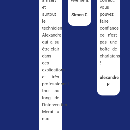
artiserv
vivement.
correct,
et
vous
surtout
pouvez
Simon C
le
faire
technicien
confiance
Alexandre
ce n’est
qui a su
pas une
être clair
boîte de
dans
charlatans
ces
!
explications
et très
alexandre
professionnel
P
tout au
long de
l’intervention.
Merci à
eux