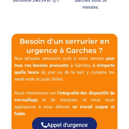
serrurerie 24h/24 et 7j/7
Garches sous 30
minutes.
Besoin d'un serrurier en
urgence à Garches ?
Nos artisans serruriers sont à votre service
pour
tous vos besoins pressants
à Garches,
à n’importe
quelle heure
du jour ou de la nuit, y compris les
week-ends et jours fériés.
Nous intervenons sur
l’intégralité des dispositifs de
verrouillage
et de marques, et nous nous
appliquons à vous délivrer
un travail soigné et
fiable
.
Appel d'urgence