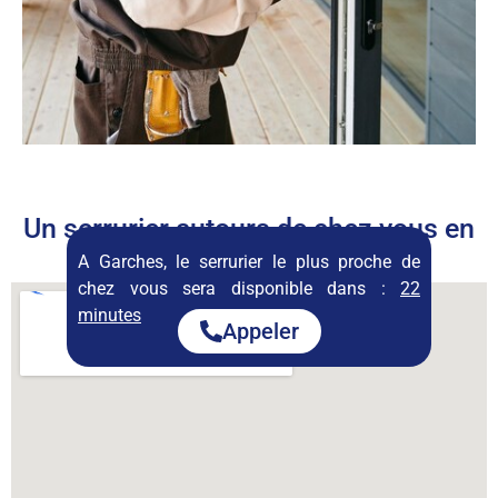
Un serrurier autours de chez vous en
permanence
A Garches, le serrurier le plus proche de
chez vous sera disponible dans :
22
minutes
Appeler