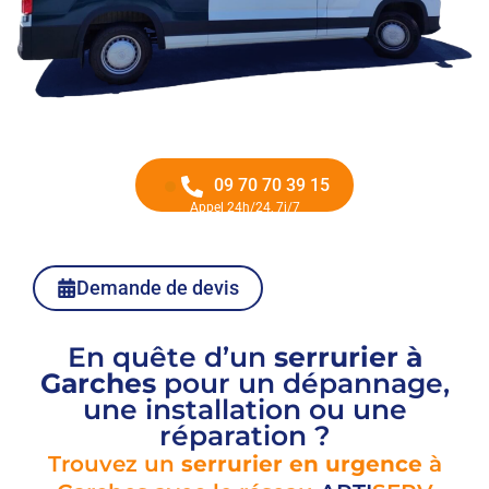
09 70 70 39 15
Appel 24h/24, 7j/7
Demande de devis
En quête d’un
serrurier à
Garches
pour un dépannage,
une installation ou une
réparation ?
Trouvez un
serrurier en urgence
à