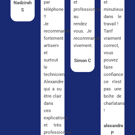
par
et
et
Nadzirah
téléphone
professionnalisme
minutieux
S
!!
au
dans le
Je
rendez
travail !
recommande
vous. Je
Tarif
fortement
recommande
vraiment
artiserv
vivement.
correct,
et
vous
surtout
pouvez
Simon C
le
faire
technicien
confiance
Alexandre
ce n’est
qui a su
pas une
être clair
boîte de
dans
charlatans
ces
!
explications
et très
alexandre
professionnel
P