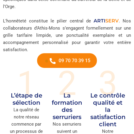
l’Orge.
ARTI
SERV
L’honnêteté constitue le pilier central de
. Nos
collaborateurs d’Athis-Mons s’engagent formellement sur une
grille tarifaire limpide, une ponctualité exemplaire et un
accompagnement personnalisé pour garantir votre entière
satisfaction.
09 70 70 39 15
1
2
3
L’étape de
La
Le contrôle
sélection
formation
qualité et
des
la
La qualité de
serruriers
satisfaction
notre réseau
client
commence par
Nos serruriers
un processus de
suivent un
Notre