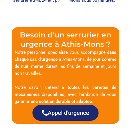
serrurerie 24h/24 et 7j/7
Mons sous 30 minutes.
Besoin d'un serrurier en
urgence à Athis-Mons ?
Notre personnel spécialisé vous accompagne
dans
chaque cas d’urgence
à Athis-Mons,
de jour comme
de nuit
, même durant les fins de semaine et jours
non travaillés.
Notre savoir s’étend à
toutes les variétés de
mécanismes
disponibles, avec l’ambition de vous
garantir
une solution durable et adaptée
.
Appel d'urgence