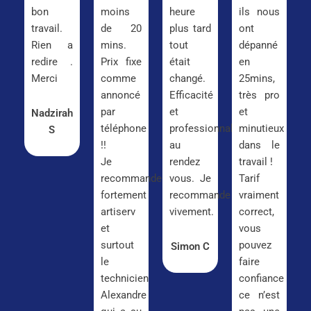
bon
moins
heure
ils nous
travail.
de 20
plus tard
ont
Rien a
mins.
tout
dépanné
redire .
Prix fixe
était
en
Merci
comme
changé.
25mins,
annoncé
Efficacité
très pro
par
et
et
Nadzirah
téléphone
professionnalisme
minutieux
S
!!
au
dans le
Je
rendez
travail !
recommande
vous. Je
Tarif
fortement
recommande
vraiment
artiserv
vivement.
correct,
et
vous
surtout
pouvez
Simon C
le
faire
technicien
confiance
Alexandre
ce n’est