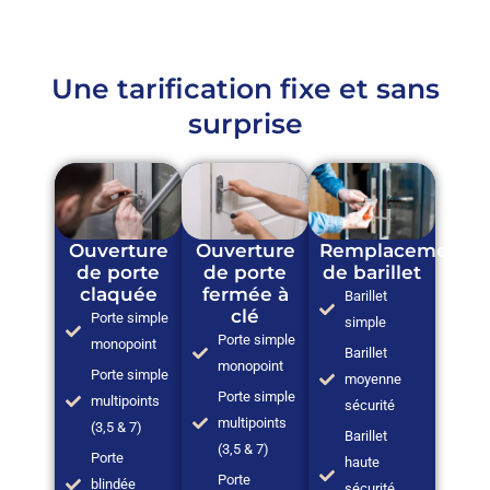
Une tarification fixe et sans
surprise
Ouverture
Ouverture
Remplacement
de porte
de porte
de barillet
claquée
fermée à
Barillet
clé
Porte simple
simple
Porte simple
monopoint
Barillet
monopoint
Porte simple
moyenne
Porte simple
multipoints
sécurité
multipoints
(3,5 & 7)
Barillet
(3,5 & 7)
Porte
haute
Porte
blindée
sécurité