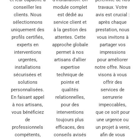
conseiller les
module complet
travaux. Votre
clients. Nous
est dédié au
avis est crucial :
sélectionnons
service client et
après chaque
uniquement des
à la gestion des
prestation, nous
profils certifiés,
attentes. Cette
vous invitons à
experts en
approche globale
partager vos
interventions
permet à nos
impressions
urgentes,
artisans d’allier
pour améliorer
installations
expertise
notre offre. Nous
sécurisées et
technique de
visons à vous
solutions
pointe et
offrir des
personnalisées.
qualités
services de
En faisant appel
relationnelles,
serrurerie
à nos artisans,
pour des
impeccables,
vous bénéficiez
interventions
que ce soit pour
de
toujours plus
une urgence ou
professionnels
efficaces, des
un projet à venir,
compétents,
conseils avisés
afin de vous