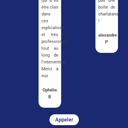
qui a su
pas une
être clair
boîte de
dans
charlatans
ces
!
explications
et très
alexandre
professionnel
P
tout au
long de
l’intervention.
Merci à
eux
Ophélie
B
Appeler