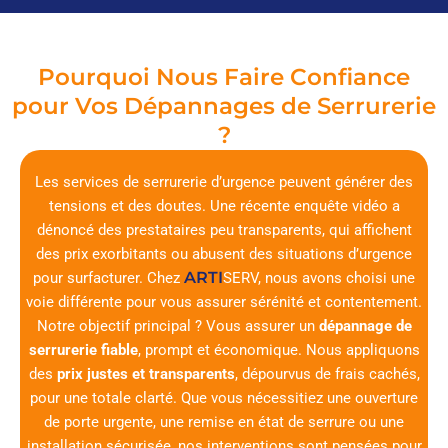
Pourquoi Nous Faire Confiance
pour Vos Dépannages de Serrurerie
?
Les services de serrurerie d’urgence peuvent générer des
tensions et des doutes. Une récente enquête vidéo a
dénoncé des prestataires peu transparents, qui affichent
des prix exorbitants ou abusent des situations d’urgence
ARTI
pour surfacturer. Chez
SERV
, nous avons choisi une
voie différente pour vous assurer sérénité et contentement.
Notre objectif principal ? Vous assurer un
dépannage de
serrurerie fiable
, prompt et économique. Nous appliquons
des
prix justes et transparents
, dépourvus de frais cachés,
pour une totale clarté. Que vous nécessitiez une ouverture
de porte urgente, une remise en état de serrure ou une
installation sécurisée, nos interventions sont pensées pour