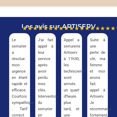
Les avis sur ARTISERV
★★★★★
★★★★★
★★★★★
★★★
Le
J’ai fait
Appel a
Suite à
serrurier
appel à
serrurerie
une
a
leur
Artiserv
perte de
résolue
service
à 11h30,
clé, ma
mon
après
les
femme
urgence
avoir
techniciens
et moi
en étant
perdu
sont
avons
rapide et
mes
arrivés
fait
efficace.
clés.
un quart
appel à
Courtois
Intervention
d’heure
Artiserv.
sympathique
du
plus
Je
. Tarif
serrurier
tard, et
recommande
correct
en
une
fortement,