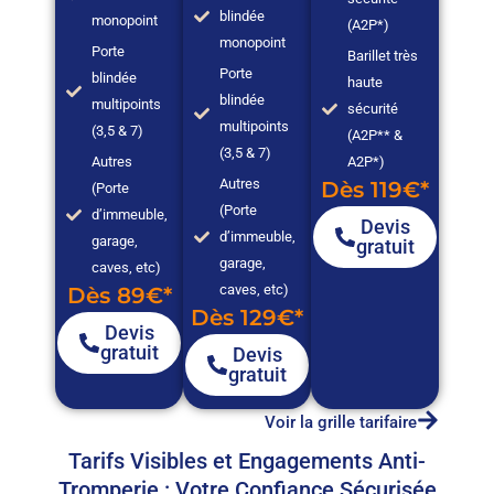
blindée
monopoint
(A2P*)
monopoint
Porte
Barillet très
Porte
blindée
haute
blindée
multipoints
sécurité
multipoints
(3,5 & 7)
(A2P** &
(3,5 & 7)
Autres
A2P*)
Autres
Dès 119€*
(Porte
(Porte
d’immeuble,
Devis
d’immeuble,
garage,
gratuit
garage,
caves, etc)
caves, etc)
Dès 89€*
Dès 129€*
Devis
gratuit
Devis
gratuit
Voir la grille tarifaire
Tarifs Visibles et Engagements Anti-
Tromperie : Votre Confiance Sécurisée