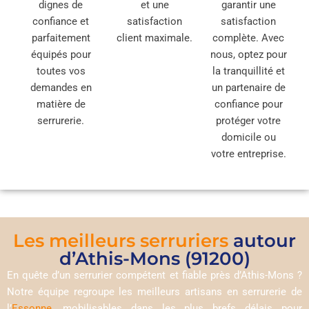
dignes de
et une
garantir une
confiance et
satisfaction
satisfaction
parfaitement
client maximale.
complète. Avec
équipés pour
nous, optez pour
toutes vos
la tranquillité et
demandes en
un partenaire de
matière de
confiance pour
serrurerie.
protéger votre
domicile ou
votre entreprise.
Les meilleurs serruriers
autour
d’Athis-Mons (91200)
En quête d’un serrurier compétent et fiable près d’Athis-Mons ?
Notre équipe regroupe les meilleurs artisans en serrurerie de
l’
Essonne
, mobilisables dans les plus brefs délais pour