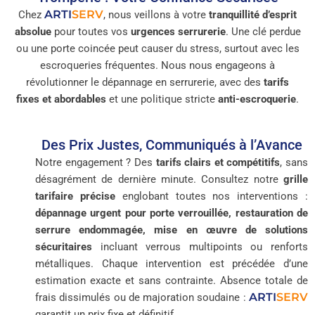
ARTI
SERV
Chez
, nous veillons à votre
tranquillité d’esprit
absolue
pour toutes vos
urgences serrurerie
. Une clé perdue
ou une porte coincée peut causer du stress, surtout avec les
escroqueries fréquentes. Nous nous engageons à
révolutionner le dépannage en serrurerie, avec des
tarifs
fixes et abordables
et une politique stricte
anti-escroquerie
.
Des Prix Justes, Communiqués à l’Avance
Notre engagement ? Des
tarifs clairs et compétitifs
, sans
désagrément de dernière minute. Consultez notre
grille
tarifaire précise
englobant toutes nos interventions :
dépannage urgent pour porte verrouillée, restauration de
serrure endommagée, mise en œuvre de solutions
sécuritaires
incluant verrous multipoints ou renforts
métalliques. Chaque intervention est précédée d’une
estimation exacte et sans contrainte. Absence totale de
ARTI
SERV
frais dissimulés ou de majoration soudaine :
garantit un prix fixe et définitif.