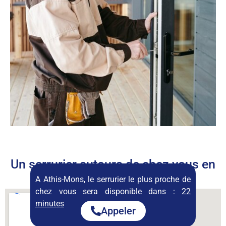
Un serrurier autours de chez vous en
permanence
A Athis-Mons, le serrurier le plus proche de
chez vous sera disponible dans :
22
minutes
Appeler