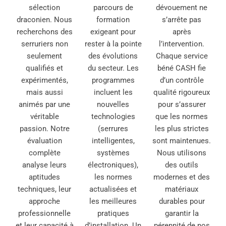
sélection
parcours de
dévouement ne
draconien. Nous
formation
s’arrête pas
recherchons des
exigeant pour
après
serruriers non
rester à la pointe
l’intervention.
seulement
des évolutions
Chaque service
qualifiés et
du secteur. Les
béné CASH fie
expérimentés,
programmes
d’un contrôle
mais aussi
incluent les
qualité rigoureux
animés par une
nouvelles
pour s’assurer
véritable
technologies
que les normes
passion. Notre
(serrures
les plus strictes
évaluation
intelligentes,
sont maintenues.
complète
systèmes
Nous utilisons
analyse leurs
électroniques),
des outils
aptitudes
les normes
modernes et des
techniques, leur
actualisées et
matériaux
approche
les meilleures
durables pour
professionnelle
pratiques
garantir la
et leur capacité à
d’installation. Un
pérennité de nos