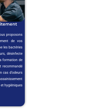
aitement
nous proposons
sement de vos
ne les bactéries
rs, désinfecte
la formation de
ent recommandé
n cas d’odeurs
assainissement
 et hygiéniques