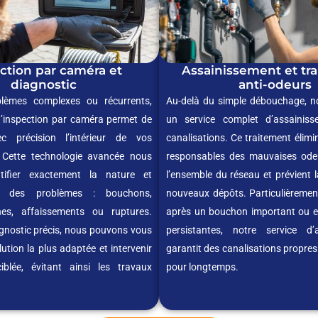
ction par caméra et
Assainissement et tr
diagnostic
anti-odeurs
blèmes complexes ou récurrents,
Au-delà du simple débouchage, 
d’inspection par caméra permet de
un service complet d’assainis
ec précision l’intérieur de vos
canalisations. Ce traitement élimi
. Cette technologie avancée nous
responsables des mauvaises odeu
ntifier exactement la nature et
l’ensemble du réseau et prévient 
nt des problèmes : bouchons,
nouveaux dépôts. Particulièrem
ines, affaissements ou ruptures.
après un bouchon important ou e
gnostic précis, nous pouvons vous
persistantes, notre service d’
ution la plus adaptée et intervenir
garantit des canalisations propres
blée, évitant ainsi les travaux
pour longtemps.