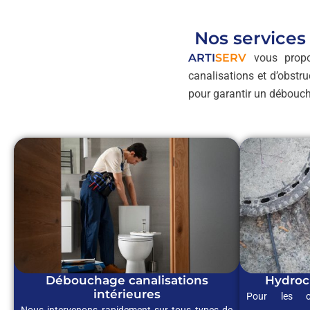
Nos services
ARTI
SERV
vous propo
canalisations et d’obstr
pour garantir un débouc
Débouchage canalisations
Hydroc
intérieures
Pour les o
Nous intervenons rapidement sur tous types de