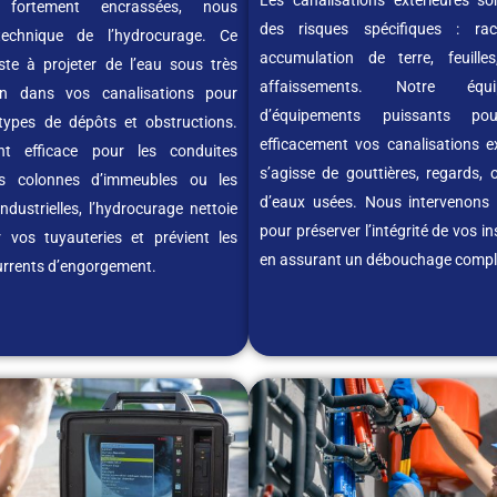
s fortement encrassées, nous
des risques spécifiques : raci
 technique de l’hydrocurage. Ce
accumulation de terre, feuille
ste à projeter de l’eau sous très
affaissements. Notre équ
on dans vos canalisations pour
d’équipements puissants po
 types de dépôts et obstructions.
efficacement vos canalisations ext
ent efficace pour les conduites
s’agisse de gouttières, regards,
les colonnes d’immeubles ou les
d’eaux usées. Nous intervenons 
ndustrielles, l’hydrocurage nettoie
pour préserver l’intégrité de vos in
 vos tuyauteries et prévient les
en assurant un débouchage compl
urrents d’engorgement.