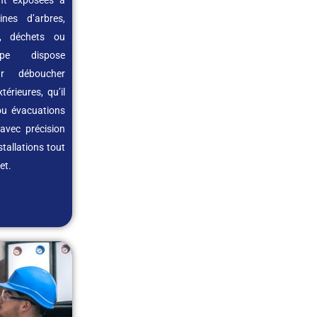
nes d’arbres,
s, déchets ou
ipe dispose
ur déboucher
érieures, qu’il
 ou évacuations
avec précision
stallations tout
et.