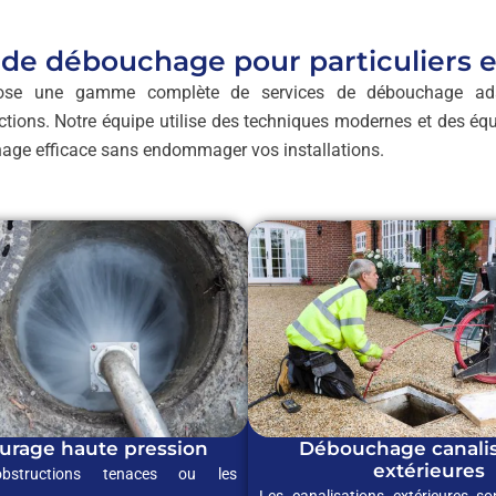
 de débouchage pour particuliers e
se une gamme complète de services de débouchage ada
uctions. Notre équipe utilise des techniques modernes et des é
hage efficace sans endommager vos installations.
urage haute pression
Débouchage canalis
extérieures
bstructions tenaces ou les
Les canalisations extérieures s