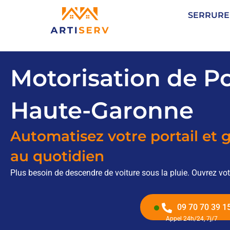
Aller
SERRURE
au
contenu
Motorisation de Po
Haute-Garonne
Automatisez votre portail et 
au quotidien
Plus besoin de descendre de voiture sous la pluie. Ouvrez vot
09 70 70 39 1
Appel 24h/24, 7j/7