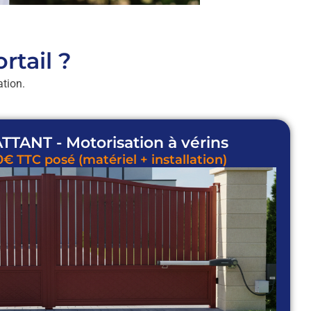
rtail ?
ation.
TANT - Motorisation à vérins
0€ TTC posé (matériel + installation)