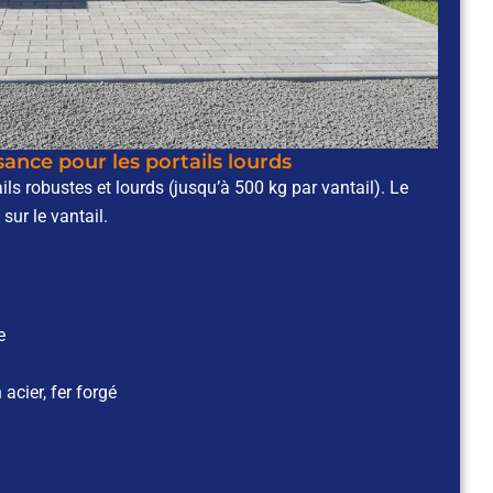
sance pour les portails lourds
s robustes et lourds (jusqu’à 500 kg par vantail). Le
sur le vantail.
e
acier, fer forgé