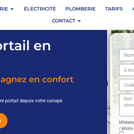
Ouvrir Serrurerie
RIE
ÉLECTRICITÉ
PLOMBERIE
TARIFS
Ouvrir Contact
CONTACT
rtail en
gagnez en confort
re portail depuis votre canapé.
5
N'hésite
/ photo