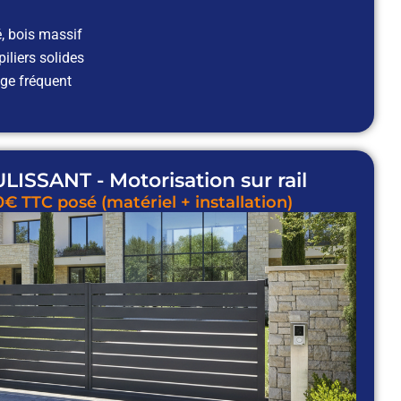
gé, bois massif
iliers solides
ge fréquent
ISSANT - Motorisation sur rail
0€ TTC posé (matériel + installation)