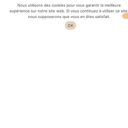
Nous utilisons des cookies pour vous garantir la meilleure
expérience sur notre site web. Si vous continuez à utiliser ce site
Recevez un devis
nous supposerons que vous en êtes satisfait.
OK
Nos techniciens seront à même de vous communiquer des
prix fixes en fonction du type d’intervention, et des tarifs
estimatifs sur les réparations en cas de dépannage.