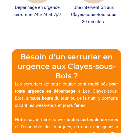
Dépannage en urgence
Une intervention aux
serrurerie 24h/24 et 7j/7
Clayes-sous-Bois sous
30 minutes.
Besoin d'un serrurier en
urgence aux Clayes-sous-
Bois ?
Les serruriers de notre équipe sont mobilisés
pour
toute urgence en dépannage
à Les Clayes-sous-
Bois,
à toute heure
du jour ou de la nuit, y compris
durant les week-ends et jours fériés.
Notre savoir-faire couvre
toutes sortes de serrures
et l’ensemble des marques, en nous engageant à