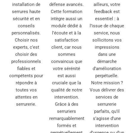
installation de
défense avancés.
ailleurs, votre
serrures haute
Cette formation
feedback est
sécurité et en
intègre aussi un
essentiel : à
conseils
module dédié à
l’issue de chaque
personnalisés.
l’écoute et à la
service, nous
Choisir nos
satisfaction
sollicitons vos
experts, c’est
client, car nous
impressions
choisir des
sommes
dans une
professionnels
convaincus que
démarche
fiables et
votre sérénité
d’amélioration
compétents pour
est aussi
perpétuelle.
répondre à
cruciale que la
Notre mission ?
toutes vos
qualité de notre
Vous délivrer des
attentes en
intervention.
services de
serrurerie.
Grâce à des
serrurerie
serruriers
parfaits, qu’il
remarquablement
s’agisse d’une
formés et
intervention
perpétuellement
d’urgence ou d’un