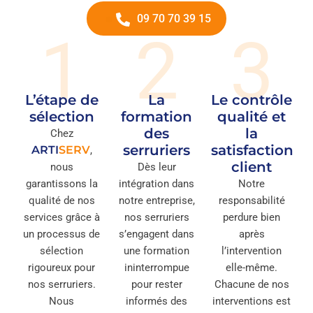
09 70 70 39 15
1
2
3
L’étape de
La
Le contrôle
sélection
formation
qualité et
des
la
Chez
serruriers
satisfaction
ARTI
SERV
,
client
nous
Dès leur
garantissons la
intégration dans
Notre
qualité de nos
notre entreprise,
responsabilité
services grâce à
nos serruriers
perdure bien
un processus de
s’engagent dans
après
sélection
une formation
l’intervention
rigoureux pour
ininterrompue
elle-même.
nos serruriers.
pour rester
Chacune de nos
Nous
informés des
interventions est