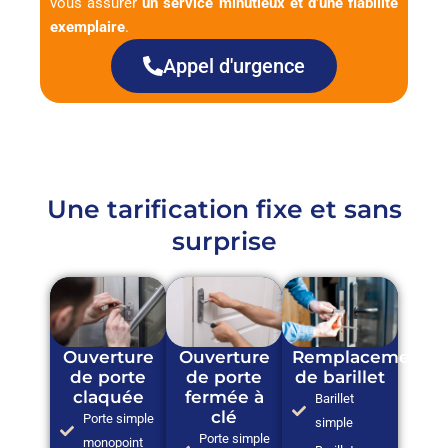
vous assurer
un service minutieux et d’une fiabilité
exemplaire
.
Appel d'urgence
Une tarification fixe et sans
surprise
Ouverture
Ouverture
Remplacement
de porte
de porte
de barillet
claquée
fermée à
Barillet
clé
Porte simple
simple
Porte simple
monopoint