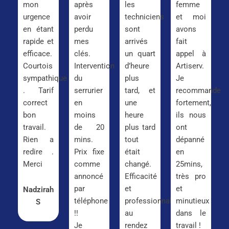
mon
après
les
femme
urgence
avoir
techniciens
et moi
en étant
perdu
sont
avons
rapide et
mes
arrivés
fait
efficace.
clés.
un quart
appel à
Courtois
Intervention
d’heure
Artiserv.
sympathique
du
plus
Je
. Tarif
serrurier
tard, et
recommande
correct
en
une
fortement,
bon
moins
heure
ils nous
travail.
de 20
plus tard
ont
Rien a
mins.
tout
dépanné
redire .
Prix fixe
était
en
Merci
comme
changé.
25mins,
annoncé
Efficacité
très pro
par
et
et
Nadzirah
téléphone
professionnalisme
minutieux
S
!!
au
dans le
Je
rendez
travail !