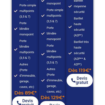
Barillet
monopoint
Porte simple
moyenne
Porte simple
multipoints
sécurité
multipoints
(3,5 & 7)
Barillet
(3,5 & 7)
Porte
haute
Porte
blindée
sécurité
blindée
monopoint
(A2P*)
monopoint
Porte
Barillet très
Porte
blindée
haute
blindée
multipoints
sécurité
multipoints
(3,5 & 7)
(A2P** &
(3,5 & 7)
Autres
A2P*)
Autres
Dès 119€*
(Porte
(Porte
d’immeuble,
Devis
d’immeuble,
garage,
gratuit
garage,
caves, etc)
caves, etc)
Dès 89€*
Dès 129€*
Devis
gratuit