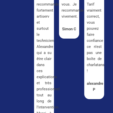
recommande
vous. Je
Tarif
fortement
recommande
vraiment
artiserv
vivement.
correct,
et
vous
surtout
pouvez
Simon C
le
faire
technicien
confiance
Alexandre
ce n’est
qui a su
pas une
être clair
boîte de
dans
charlatans
ces
!
explications
et très
alexandre
professionnel
P
tout au
long de
l’intervention.