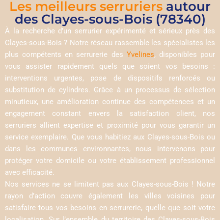
Les meilleurs serruriers
autour
des Clayes-sous-Bois (78340)
À la recherche d’un serrurier expérimenté et sérieux près des
Clayes-sous-Bois ? Notre réseau rassemble les spécialistes les
plus compétents en serrurerie des
Yvelines
, disponibles pour
vous assister rapidement quels que soient vos besoins :
interventions urgentes, pose de dispositifs renforcés ou
substitution de cylindres. Grâce à un processus de sélection
minutieux, une amélioration continue des compétences et un
engagement constant envers la satisfaction client, nos
serruriers allient expertise et proximité pour vous garantir un
service exemplaire. Que vous habitiez aux Clayes-sous-Bois ou
dans les communes environnantes, nous intervenons pour
protéger votre domicile ou votre établissement professionnel
avec efficacité.
Nos services ne se limitent pas aux Clayes-sous-Bois ! Notre
rayon d’action couvre également les villes voisines pour
satisfaire tous vos besoins en serrurerie, quelle que soit votre
localisation. Sur l’ensemble du territoire des Clayes-sous-Bois