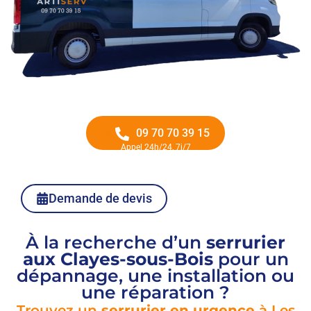
09 70 70 39 15
Appel 24h/24, 7j/7
Demande de devis
À la recherche d’un
serrurier
aux Clayes-sous-Bois
pour un
dépannage, une installation ou
une réparation ?
Trouvez un
serrurier en urgence
à Les