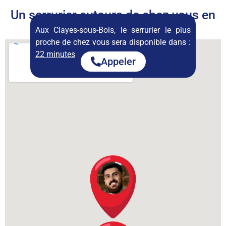
Un serrurier autours de chez vous en
permanence
Aux Clayes-sous-Bois, le serrurier le plus
proche de chez vous sera disponible dans :
22 minutes
Appeler