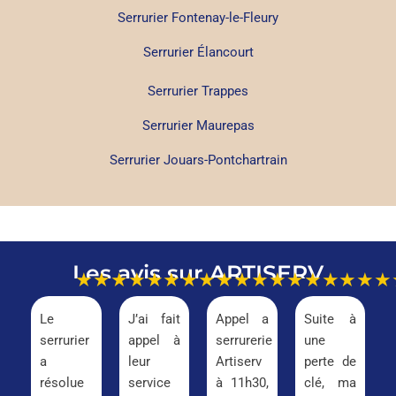
Serrurier Fontenay-le-Fleury
Serrurier Élancourt
Serrurier Trappes
Serrurier Maurepas
Serrurier Jouars-Pontchartrain
Les avis sur ARTISERV
★★★★★
★★★★★
★★★★★
★★★
Le
J’ai fait
Appel a
Suite à
serrurier
appel à
serrurerie
une
a
leur
Artiserv
perte de
résolue
service
à 11h30,
clé, ma