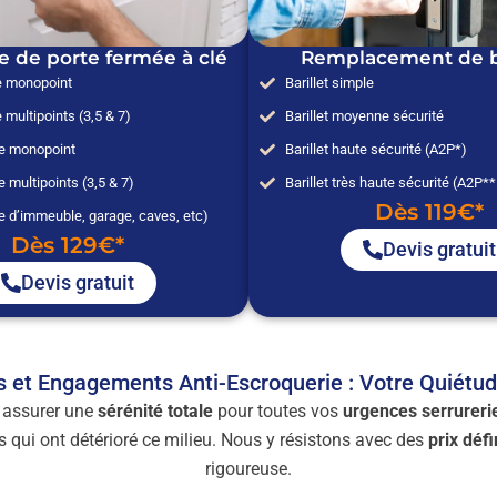
e de porte fermée à clé
Remplacement de ba
e monopoint
Barillet simple
 multipoints (3,5 & 7)
Barillet moyenne sécurité
ée monopoint
Barillet haute sécurité (A2P*)
e multipoints (3,5 & 7)
Barillet très haute sécurité (A2P*
Dès 119€*
e d’immeuble, garage, caves, etc)
Dès 129€*
Devis gratuit
Devis gratuit
s et Engagements Anti-Escroquerie : Votre Quiétu
 assurer une
sérénité totale
pour toutes vos
urgences serrureri
 qui ont détérioré ce milieu. Nous y résistons avec des
prix déf
rigoureuse.