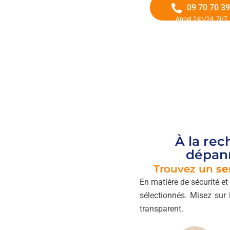
09 70 70 39
Appel 24h/24, 7j/7
À la re
dépann
Trouvez un
se
En matière de sécurité et 
sélectionnés. Misez sur 
transparent.