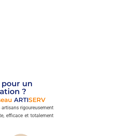
pour un
ation ?
seau
ARTI
SERV
 artisans rigoureusement
e, efficace et totalement