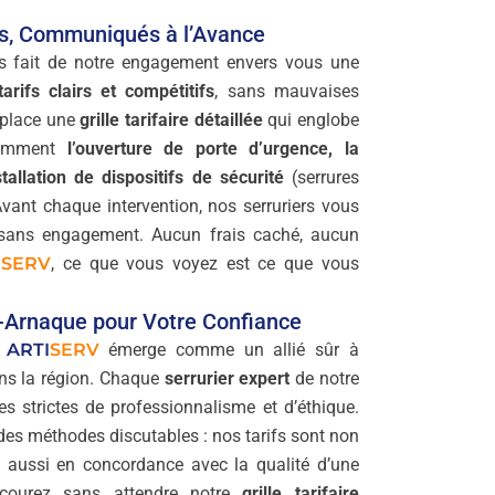
es, Communiqués à l’Avance
s fait de notre engagement envers vous une
tarifs clairs et compétitifs
, sans mauvaises
 place une
grille tarifaire détaillée
qui englobe
otamment
l’ouverture de porte d’urgence, la
tallation de dispositifs de sécurité
(serrures
 Avant chaque intervention, nos serruriers vous
t sans engagement. Aucun frais caché, aucun
I
SERV
, ce que vous voyez est ce que vous
i-Arnaque pour Votre Confiance
,
ARTI
SERV
émerge comme un allié sûr à
ans la région. Chaque
serrurier expert
de notre
s strictes de professionnalisme et d’éthique.
des méthodes discutables : nos tarifs sont non
 aussi en concordance avec la qualité d’une
arcourez sans attendre notre
grille tarifaire