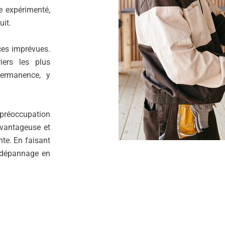
te expérimenté,
uit.
ces imprévues.
iers les plus
permanence, y
préoccupation
avantageuse et
te. En faisant
 dépannage en