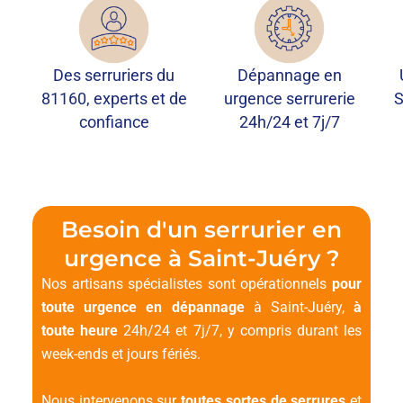
Des serruriers du
Dépannage en
81160, experts et de
urgence serrurerie
S
confiance
24h/24 et 7j/7
Besoin d'un serrurier en
urgence à Saint-Juéry ?
Nos artisans spécialistes sont opérationnels
pour
toute urgence en dépannage
à Saint-Juéry,
à
toute heure
24h/24 et 7j/7, y compris durant les
week-ends et jours fériés.
Nous intervenons sur
toutes sortes de serrures
et