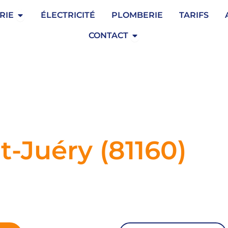
Ouvrir Serrurerie
RIE
ÉLECTRICITÉ
PLOMBERIE
TARIFS
Ouvrir Contact
CONTACT
t-Juéry (81160)
y,