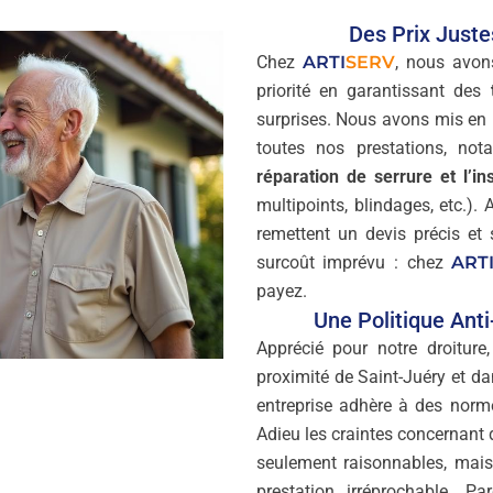
Des Prix Just
Chez
ARTI
SERV
, nous avon
priorité en garantissant des
surprises. Nous avons mis en
toutes nos prestations, n
réparation de serrure et l’ins
multipoints, blindages, etc.).
remettent un devis précis e
surcoût imprévu : chez
ART
payez.
Une Politique Ant
Apprécié pour notre droiture
proximité de Saint-Juéry et d
entreprise adhère à des norme
Adieu les craintes concernant 
seulement raisonnables, mais
prestation irréprochable. P