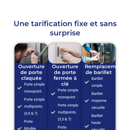
Une tarification fixe et sans
surprise
Ouverture
Ouverture
Remplacement
de porte
de porte
de barillet
claquée
fermée à
Barillet
clé
Porte simple
simple
Porte simple
monopoint
Barillet
monopoint
Porte simple
moyenne
Porte simple
multipoints
sécurité
multipoints
(3,5 & 7)
Barillet
(3,5 & 7)
Porte
haute
Porte
blindée
sécurité