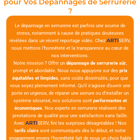
pour Vos Dépannages de Serrurerie
?
Le dépannage en serrurerie est parfois une source de
stress, notamment à cause de pratiques douteuses
ARTI
révélées dans un récent reportage vidéo. Chez
SERV
,
nous mettons l’honnêteté et la transparence au cœur de
nos interventions.
Notre mission ? Offrir un
dépannage de serrurerie sûr
,
prompt et abordable. Nous nous appuyons sur des
prix
équitables et limpides
, sans coûts dissimulés, pour que
vous soyez pleinement informé. Qu’il s’agisse d’ouvrir une
porte en urgence, de réparer une serrure ou d’installer un
système sécurisé, nos solutions sont
performantes et
économiques
. Nos experts en serrurerie réalisent des
prestations de qualité pour une satisfaction sans faille.
ARTI
Avec
SERV
, fini les surprises désagréables ! Nos
tarifs clairs
sont communiqués dès le début, et notre
engagement envers l’honnêteté fait de nous un choix fiable