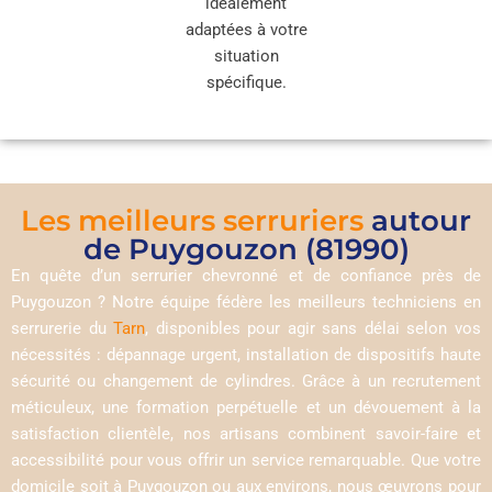
idéalement
adaptées à votre
situation
spécifique.
Les meilleurs serruriers
autour
de Puygouzon (81990)
En quête d’un serrurier chevronné et de confiance près de
Puygouzon ? Notre équipe fédère les meilleurs techniciens en
serrurerie du
Tarn
, disponibles pour agir sans délai selon vos
nécessités : dépannage urgent, installation de dispositifs haute
sécurité ou changement de cylindres. Grâce à un recrutement
méticuleux, une formation perpétuelle et un dévouement à la
satisfaction clientèle, nos artisans combinent savoir-faire et
accessibilité pour vous offrir un service remarquable. Que votre
domicile soit à Puygouzon ou aux environs, nous œuvrons pour