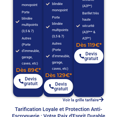
blindée
monopoint
(A2P*)
monopoint
Porte
Barillet très
Porte
blindée
haute
blindée
multipoints
sécurité
multipoints
(3,5 & 7)
(A2P** &
(3,5 & 7)
Autres
A2P*)
Autres
Dès 119€*
(Porte
(Porte
d’immeuble,
Devis
d’immeuble,
garage,
gratuit
garage,
caves, etc)
caves, etc)
Dès 89€*
Dès 129€*
Devis
gratuit
Devis
gratuit
Voir la grille tarifaire
Tarification Loyale et Protection Anti-
Escroquerie : Votre Paix d'Esprit Durable