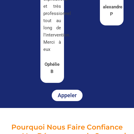
et très
alexandre
professionnel
P
tout au
long de
l’intervention.
Merci à
eux
Ophélie
B
Appeler
Pourquoi Nous Faire Confiance