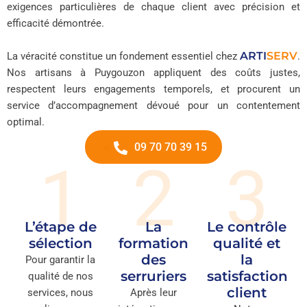
exigences particulières de chaque client avec précision et
efficacité démontrée.
ARTI
SERV
La véracité constitue un fondement essentiel chez
.
Nos artisans à Puygouzon appliquent des coûts justes,
respectent leurs engagements temporels, et procurent un
service d’accompagnement dévoué pour un contentement
optimal.
09 70 70 39 15
1
2
3
L’étape de
La
Le contrôle
sélection
formation
qualité et
des
la
Pour garantir la
serruriers
satisfaction
qualité de nos
client
services, nous
Après leur