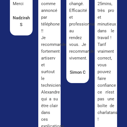
Merci
comme
changé.
25mins,
annoncé
Efficacité
très pro
par
et
et
Nadzirah
téléphone
professionnalisme
minutieux
S
!!
au
dans le
Je
rendez
travail !
recommande
vous. Je
Tarif
fortement
recommande
vraiment
artiserv
vivement.
correct,
et
vous
surtout
pouvez
Simon C
le
faire
technicien
confiance
Alexandre
ce n’est
qui a su
pas une
être clair
boîte de
dans
charlatans
ces
!
explications