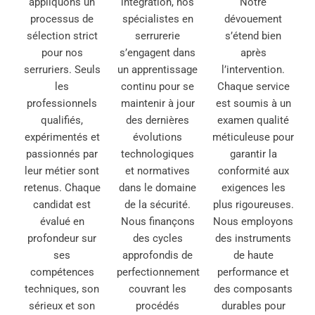
appliquons un
intégration, nos
Notre
processus de
spécialistes en
dévouement
sélection strict
serrurerie
s’étend bien
pour nos
s’engagent dans
après
serruriers. Seuls
un apprentissage
l’intervention.
les
continu pour se
Chaque service
professionnels
maintenir à jour
est soumis à un
qualifiés,
des dernières
examen qualité
expérimentés et
évolutions
méticuleuse pour
passionnés par
technologiques
garantir la
leur métier sont
et normatives
conformité aux
retenus. Chaque
dans le domaine
exigences les
candidat est
de la sécurité.
plus rigoureuses.
évalué en
Nous finançons
Nous employons
profondeur sur
des cycles
des instruments
ses
approfondis de
de haute
compétences
perfectionnement
performance et
techniques, son
couvrant les
des composants
sérieux et son
procédés
durables pour