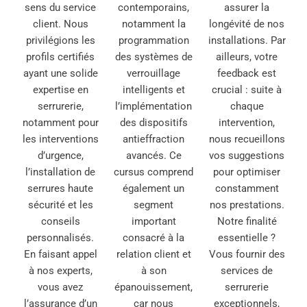
sens du service
contemporains,
assurer la
client. Nous
notamment la
longévité de nos
privilégions les
programmation
installations. Par
profils certifiés
des systèmes de
ailleurs, votre
ayant une solide
verrouillage
feedback est
expertise en
intelligents et
crucial : suite à
serrurerie,
l’implémentation
chaque
notamment pour
des dispositifs
intervention,
les interventions
antieffraction
nous recueillons
d’urgence,
avancés. Ce
vos suggestions
l’installation de
cursus comprend
pour optimiser
serrures haute
également un
constamment
sécurité et les
segment
nos prestations.
conseils
important
Notre finalité
personnalisés.
consacré à la
essentielle ?
En faisant appel
relation client et
Vous fournir des
à nos experts,
à son
services de
vous avez
épanouissement,
serrurerie
l’assurance d’un
car nous
exceptionnels,