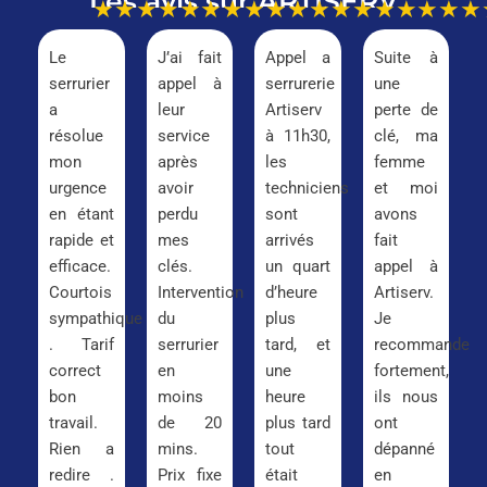
Les avis sur ARTISERV
★★★★★
★★★★★
★★★★★
★★★
Le
J’ai fait
Appel a
Suite à
serrurier
appel à
serrurerie
une
a
leur
Artiserv
perte de
résolue
service
à 11h30,
clé, ma
mon
après
les
femme
urgence
avoir
techniciens
et moi
en étant
perdu
sont
avons
rapide et
mes
arrivés
fait
efficace.
clés.
un quart
appel à
Courtois
Intervention
d’heure
Artiserv.
sympathique
du
plus
Je
. Tarif
serrurier
tard, et
recommande
correct
en
une
fortement,
bon
moins
heure
ils nous
travail.
de 20
plus tard
ont
Rien a
mins.
tout
dépanné
redire .
Prix fixe
était
en