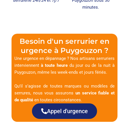
serrurerie 24h/24 et 7j/7
Puygouzon sous 30
minutes.
Besoin d'un serrurier en
urgence à Puygouzon ?
Une urgence en dépannage ? Nos artisans serruriers
interviennent
à toute heure
du jour ou de la nuit à
Puygouzon, même les week-ends et jours fériés.
Qu’il s’agisse de toutes marques ou modèles de
serrures, nous vous assurons
un service fiable et
de qualité
en toutes circonstances.
Appel d'urgence