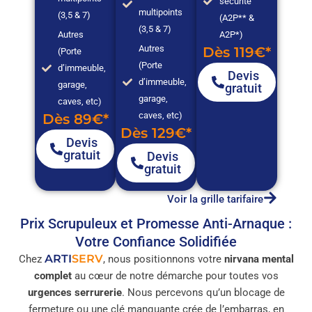
sécurité
multipoints
(3,5 & 7)
(A2P** &
(3,5 & 7)
Autres
A2P*)
Autres
Dès 119€*
(Porte
(Porte
d’immeuble,
Devis
d’immeuble,
garage,
gratuit
garage,
caves, etc)
caves, etc)
Dès 89€*
Dès 129€*
Devis
gratuit
Devis
gratuit
Voir la grille tarifaire
Prix Scrupuleux et Promesse Anti-Arnaque :
Votre Confiance Solidifiée
ARTI
SERV
Chez
, nous positionnons votre
nirvana mental
complet
au cœur de notre démarche pour toutes vos
urgences serrurerie
. Nous percevons qu’un blocage de
fermeture ou une clé manquante crée de l’embarras, en