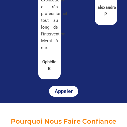
explications
et très
alexandre
professionnel
P
tout au
long de
l’intervention.
Merci à
eux
Ophélie
B
Appeler
Pourquoi Nous Faire Confiance