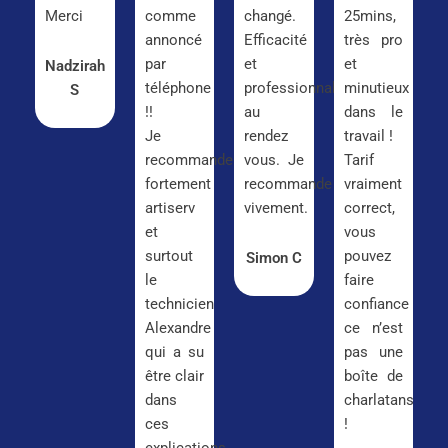
Merci
comme
changé.
25mins,
annoncé
Efficacité
très pro
par
et
et
Nadzirah
téléphone
professionnalisme
minutieux
S
!!
au
dans le
Je
rendez
travail !
recommande
vous. Je
Tarif
fortement
recommande
vraiment
artiserv
vivement.
correct,
et
vous
surtout
pouvez
Simon C
le
faire
technicien
confiance
Alexandre
ce n’est
qui a su
pas une
être clair
boîte de
dans
charlatans
ces
!