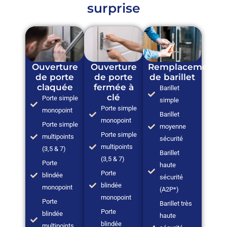
surprise
Ouverture
Ouverture
Remplacement
de porte
de porte
de barillet
claquée
fermée à
Barillet
clé
Porte simple
simple
Porte simple
monopoint
Barillet
monopoint
Porte simple
moyenne
Porte simple
multipoints
sécurité
multipoints
(3,5 & 7)
Barillet
(3,5 & 7)
Porte
haute
Porte
blindée
sécurité
blindée
monopoint
(A2P*)
monopoint
Porte
Barillet très
Porte
blindée
haute
blindée
multipoints