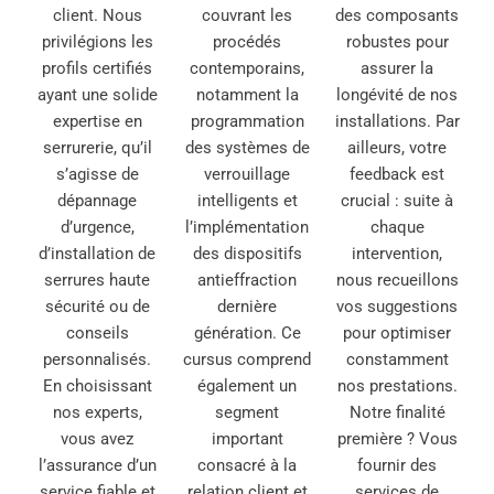
client. Nous
couvrant les
des composants
privilégions les
procédés
robustes pour
profils certifiés
contemporains,
assurer la
ayant une solide
notamment la
longévité de nos
expertise en
programmation
installations. Par
serrurerie, qu’il
des systèmes de
ailleurs, votre
s’agisse de
verrouillage
feedback est
dépannage
intelligents et
crucial : suite à
d’urgence,
l’implémentation
chaque
d’installation de
des dispositifs
intervention,
serrures haute
antieffraction
nous recueillons
sécurité ou de
dernière
vos suggestions
conseils
génération. Ce
pour optimiser
personnalisés.
cursus comprend
constamment
En choisissant
également un
nos prestations.
nos experts,
segment
Notre finalité
vous avez
important
première ? Vous
l’assurance d’un
consacré à la
fournir des
service fiable et
relation client et
services de