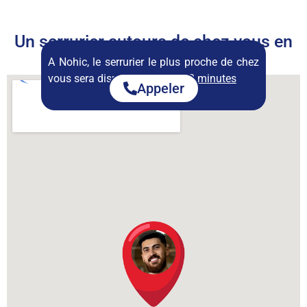
Un serrurier autours de chez vous en
permanence
A Nohic, le serrurier le plus proche de chez
vous sera disponible dans :
23 minutes
Appeler