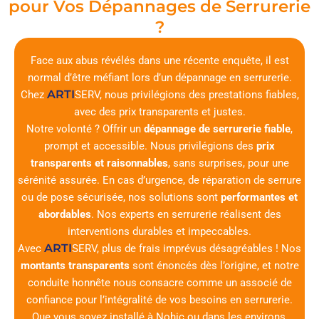
pour Vos Dépannages de Serrurerie
?
Face aux abus révélés dans une récente enquête, il est
normal d’être méfiant lors d’un dépannage en serrurerie.
ARTI
Chez
SERV
, nous privilégions des prestations fiables,
avec des prix transparents et justes.
Notre volonté ? Offrir un
dépannage de serrurerie fiable
,
prompt et accessible. Nous privilégions des
prix
transparents et raisonnables
, sans surprises, pour une
sérénité assurée. En cas d’urgence, de réparation de serrure
ou de pose sécurisée, nos solutions sont
performantes et
abordables
. Nos experts en serrurerie réalisent des
interventions durables et impeccables.
ARTI
Avec
SERV
, plus de frais imprévus désagréables ! Nos
montants transparents
sont énoncés dès l’origine, et notre
conduite honnête nous consacre comme un associé de
confiance pour l’intégralité de vos besoins en serrurerie.
Que vous soyez installé à Nohic ou dans les environs,