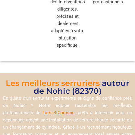
des interventions
professionnels.
diligentes,
précises et
idéalement
adaptées à votre
situation
spécifique.
Les meilleurs serruriers
autour
de Nohic (82370)
En quête d’un serrurier expérimenté et digne de confiance près
de Nohic ? Notre équipe rassemble les meilleurs
professionnels de
Tarn-et-Garonne
, prêts à intervenir pour un
dépannage urgent, une installation de serrures haute sécurité ou
un changement de cylindres. Grâce à un recrutement rigoureux,
une formation continue et un engagement total envers votre