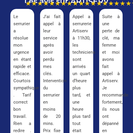
Les avis sur ARTISERV
★★★★★
★★★★★
★★★★★
★★★
Le
J’ai fait
Appel a
Suite à
serrurier
appel à
serrurerie
une
a
leur
Artiserv
perte de
résolue
service
à 11h30,
clé, ma
mon
après
les
femme
urgence
avoir
techniciens
et moi
en étant
perdu
sont
avons
rapide et
mes
arrivés
fait
efficace.
clés.
un quart
appel à
Courtois
Intervention
d’heure
Artiserv.
sympathique
du
plus
Je
. Tarif
serrurier
tard, et
recommande
correct
en
une
fortement,
bon
moins
heure
ils nous
travail.
de 20
plus tard
ont
Rien a
mins.
tout
dépanné
redire .
Prix fixe
était
en