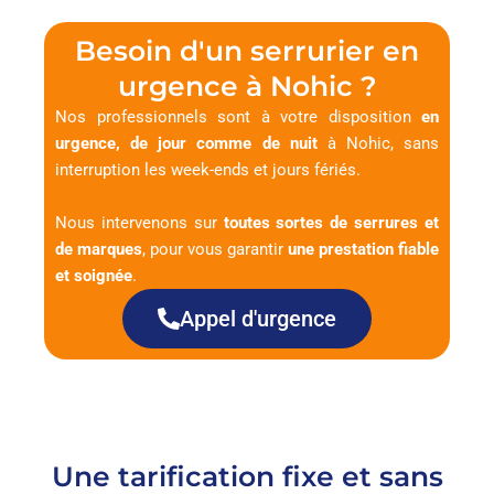
Besoin d'un serrurier en
urgence à Nohic ?
Nos professionnels sont à votre disposition
en
urgence, de jour comme de nuit
à Nohic, sans
interruption les week-ends et jours fériés.
Nous intervenons sur
toutes sortes de serrures et
de marques
, pour vous garantir
une prestation fiable
et soignée
.
Appel d'urgence
Une tarification fixe et sans