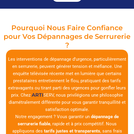
Pourquoi Nous Faire Confiance
pour Vos Dépannages de Serrurerie
?
Les interventions de dépannage d’urgence, particulièrement
en serrurerie, peuvent générer tension et méfiance. Une
enquête télévisée récente met en lumière que certains
prestataires entretiennent le flou, pratiquant des tarifs
extravagants ou tirant parti des urgences pour gonfler leurs
ARTI
prix. Chez
SERV
, nous privilégions une philosophie
diamétralement différente pour vous garantir tranquillité et
satisfaction optimale.
Notre engagement ? Vous garantir un
dépannage de
serrurerie fiable
, rapide et à prix compétitif. Nous
appliquons des
tarifs justes et transparents
, sans frais