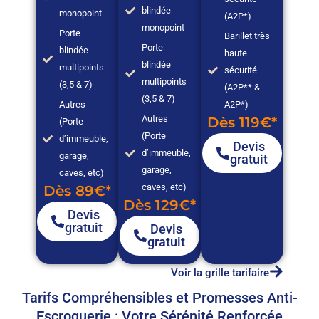
blindée
monopoint
(A2P*)
monopoint
Porte
Barillet très
Porte
blindée
haute
blindée
multipoints
sécurité
multipoints
(3,5 & 7)
(A2P** &
(3,5 & 7)
Autres
A2P*)
Autres
Dès 119€*
(Porte
(Porte
d’immeuble,
Devis
d’immeuble,
garage,
gratuit
garage,
caves, etc)
caves, etc)
Dès 89€*
Dès 129€*
Devis
gratuit
Devis
gratuit
Voir la grille tarifaire
Tarifs Compréhensibles et Promesses Anti-
Escroquerie : Votre Sérénité Renforcée