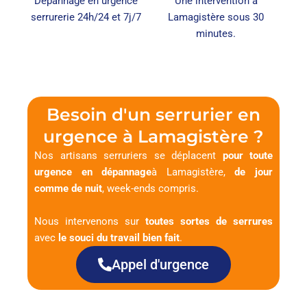
Dépannage en urgence
Une intervention à
serrurerie 24h/24 et 7j/7
Lamagistère sous 30
minutes.
Besoin d'un serrurier en
urgence à Lamagistère ?
Nos artisans serruriers se déplacent
pour toute
urgence en dépannage
à Lamagistère,
de jour
comme de nuit
, week-ends compris.
Nous intervenons sur
toutes sortes de serrures
avec
le souci du travail bien fait
.
Appel d'urgence