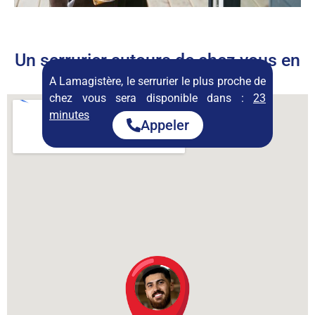
Un serrurier autours de chez vous en
permanence
A Lamagistère, le serrurier le plus proche de
chez vous sera disponible dans :
23
minutes
Appeler