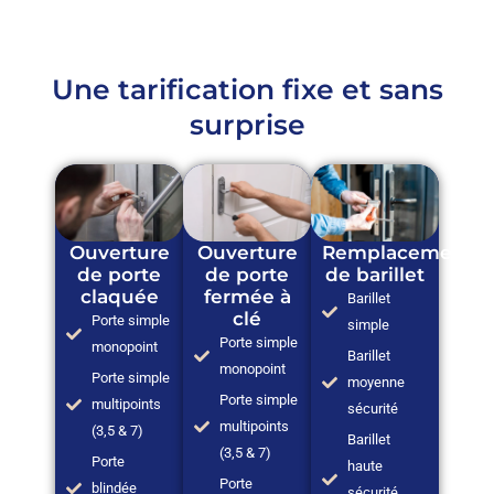
Une tarification fixe et sans
surprise
Ouverture
Ouverture
Remplacement
de porte
de porte
de barillet
claquée
fermée à
Barillet
clé
Porte simple
simple
Porte simple
monopoint
Barillet
monopoint
Porte simple
moyenne
Porte simple
multipoints
sécurité
multipoints
(3,5 & 7)
Barillet
(3,5 & 7)
Porte
haute
Porte
blindée
sécurité