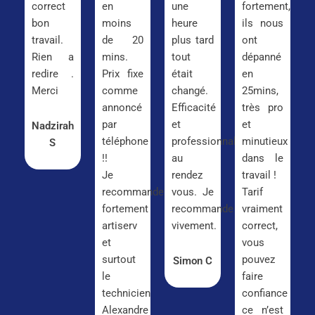
correct
en
une
fortement,
bon
moins
heure
ils nous
travail.
de 20
plus tard
ont
Rien a
mins.
tout
dépanné
redire .
Prix fixe
était
en
Merci
comme
changé.
25mins,
annoncé
Efficacité
très pro
par
et
et
Nadzirah
téléphone
professionnalisme
minutieux
S
!!
au
dans le
Je
rendez
travail !
recommande
vous. Je
Tarif
fortement
recommande
vraiment
artiserv
vivement.
correct,
et
vous
surtout
pouvez
Simon C
le
faire
technicien
confiance
Alexandre
ce n’est