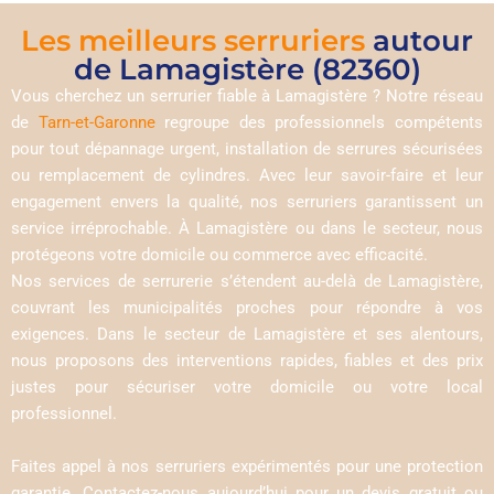
Les meilleurs serruriers
autour
de Lamagistère (82360)
Vous cherchez un serrurier fiable à Lamagistère ? Notre réseau
de
Tarn-et-Garonne
regroupe des professionnels compétents
pour tout dépannage urgent, installation de serrures sécurisées
ou remplacement de cylindres. Avec leur savoir-faire et leur
engagement envers la qualité, nos serruriers garantissent un
service irréprochable. À Lamagistère ou dans le secteur, nous
protégeons votre domicile ou commerce avec efficacité.
Nos services de serrurerie s’étendent au-delà de Lamagistère,
couvrant les municipalités proches pour répondre à vos
exigences. Dans le secteur de Lamagistère et ses alentours,
nous proposons des interventions rapides, fiables et des prix
justes pour sécuriser votre domicile ou votre local
professionnel.
Faites appel à nos serruriers expérimentés pour une protection
garantie. Contactez-nous aujourd’hui pour un devis gratuit ou