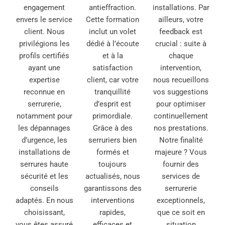
engagement
antieffraction.
installations. Par
envers le service
Cette formation
ailleurs, votre
client. Nous
inclut un volet
feedback est
privilégions les
dédié à l’écoute
crucial : suite à
profils certifiés
et à la
chaque
ayant une
satisfaction
intervention,
expertise
client, car votre
nous recueillons
reconnue en
tranquillité
vos suggestions
serrurerie,
d’esprit est
pour optimiser
notamment pour
primordiale.
continuellement
les dépannages
Grâce à des
nos prestations.
d’urgence, les
serruriers bien
Notre finalité
installations de
formés et
majeure ? Vous
serrures haute
toujours
fournir des
sécurité et les
actualisés, nous
services de
conseils
garantissons des
serrurerie
adaptés. En nous
interventions
exceptionnels,
choisissant,
rapides,
que ce soit en
vous êtes assuré
efficaces et
situation