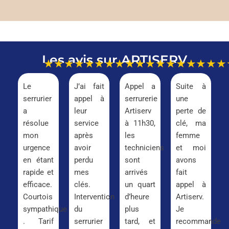
Les avis sur ARTISERV
★★★★★
★★★★★
★★★★★
★★★
Le
J’ai fait
Appel a
Suite à
serrurier
appel à
serrurerie
une
a
leur
Artiserv
perte de
résolue
service
à 11h30,
clé, ma
mon
après
les
femme
urgence
avoir
techniciens
et moi
en étant
perdu
sont
avons
rapide et
mes
arrivés
fait
efficace.
clés.
un quart
appel à
Courtois
Intervention
d’heure
Artiserv.
sympathique
du
plus
Je
. Tarif
serrurier
tard, et
recommande