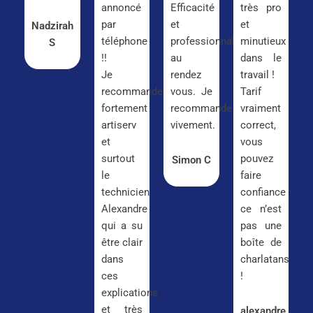
annoncé
Efficacité
très pro
par
et
et
Nadzirah
téléphone
professionnalisme
minutieux
S
!!
au
dans le
Je
rendez
travail !
recommande
vous. Je
Tarif
fortement
recommande
vraiment
artiserv
vivement.
correct,
et
vous
surtout
pouvez
Simon C
le
faire
technicien
confiance
Alexandre
ce n’est
qui a su
pas une
être clair
boîte de
dans
charlatans
ces
!
explications
et très
alexandre