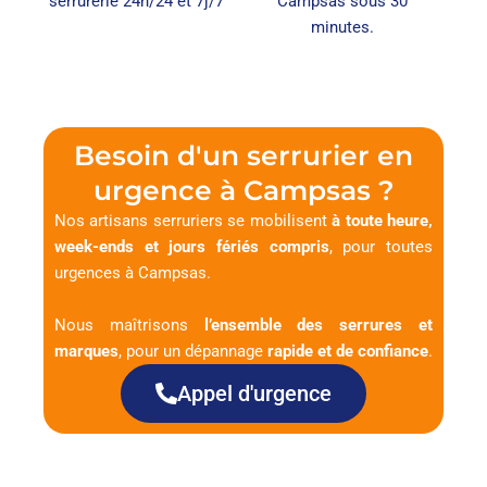
serrurerie 24h/24 et 7j/7
Campsas sous 30
minutes.
Besoin d'un serrurier en
urgence à Campsas ?
Nos artisans serruriers se mobilisent
à toute heure,
week-ends et jours fériés compris
, pour toutes
urgences à Campsas.
Nous maîtrisons
l’ensemble des serrures et
marques
, pour un dépannage
rapide et de confiance
.
Appel d'urgence