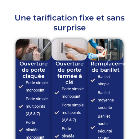
Une tarification fixe et sans
surprise
Ouverture
Ouverture
Remplacement
de porte
de porte
de barillet
claquée
fermée à
Barillet
clé
Porte simple
simple
Porte simple
monopoint
Barillet
monopoint
Porte simple
moyenne
Porte simple
multipoints
sécurité
multipoints
(3,5 & 7)
Barillet
(3,5 & 7)
Porte
haute
Porte
blindée
sécurité
blindée
monopoint
(A2P*)