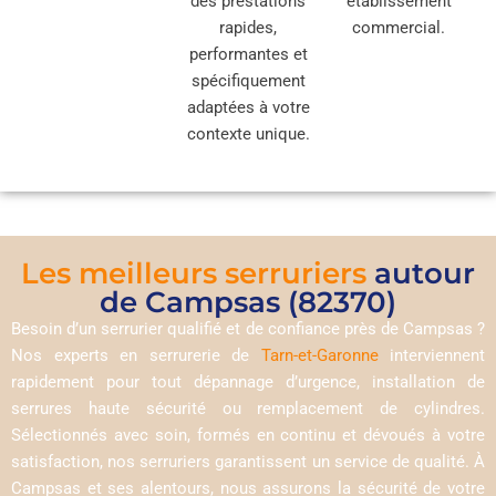
des prestations
établissement
rapides,
commercial.
performantes et
spécifiquement
adaptées à votre
contexte unique.
Les meilleurs serruriers
autour
de Campsas (82370)
Besoin d’un serrurier qualifié et de confiance près de Campsas ?
Nos experts en serrurerie de
Tarn-et-Garonne
interviennent
rapidement pour tout dépannage d’urgence, installation de
serrures haute sécurité ou remplacement de cylindres.
Sélectionnés avec soin, formés en continu et dévoués à votre
satisfaction, nos serruriers garantissent un service de qualité. À
Campsas et ses alentours, nous assurons la sécurité de votre