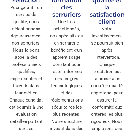
sélection
formation
qualité et
des
la
Pour garantir un
serruriers
satisfaction
service de
client
qualité, nous
Une fois
sélectionnons
sélectionnés,
Notre
rigoureusement
nos spécialistes
investissement
nos serruriers.
en serrurerie
se poursuit bien
Nous faisons
bénéficient d’un
après
appel à des
apprentissage
l’intervention.
professionnels
constant pour
Chaque
qualifiés,
rester informés
prestation est
expérimentés et
des progrès
soumise à un
investis dans
technologiques
contrôle qualité
leur métier.
et des
approfondi pour
Chaque candidat
réglementations
assurer la
est soumis à une
sécuritaires les
conformité aux
évaluation
plus récentes.
critères les plus
détaillée portant
Notre structure
rigoureux. Nous
sur ses
investit dans des
employons des