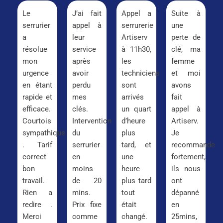
Le
J’ai fait
Appel a
Suite à
serrurier
appel à
serrurerie
une
a
leur
Artiserv
perte de
résolue
service
à 11h30,
clé, ma
mon
après
les
femme
urgence
avoir
techniciens
et moi
en étant
perdu
sont
avons
rapide et
mes
arrivés
fait
efficace.
clés.
un quart
appel à
Courtois
Intervention
d’heure
Artiserv.
sympathique
du
plus
Je
. Tarif
serrurier
tard, et
recommande
correct
en
une
fortement,
bon
moins
heure
ils nous
travail.
de 20
plus tard
ont
Rien a
mins.
tout
dépanné
redire .
Prix fixe
était
en
Merci
comme
changé.
25mins,