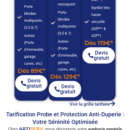
monopoint
Porte
Barillet très
Porte
blindée
haute
blindée
multipoints
sécurité
multipoints
(3,5 & 7)
(A2P** &
(3,5 & 7)
Autres
A2P*)
Autres
Dès 119€*
(Porte
(Porte
d’immeuble,
Devis
d’immeuble,
garage,
gratuit
garage,
caves, etc)
caves, etc)
Dès 89€*
Dès 129€*
Devis
gratuit
Devis
gratuit
Voir la grille tarifaire
Tarification Probe et Protection Anti-Duperie :
Votre Sérénité Optimisée
ARTI
SERV
Chez
, nous désignons votre
euphorie mentale