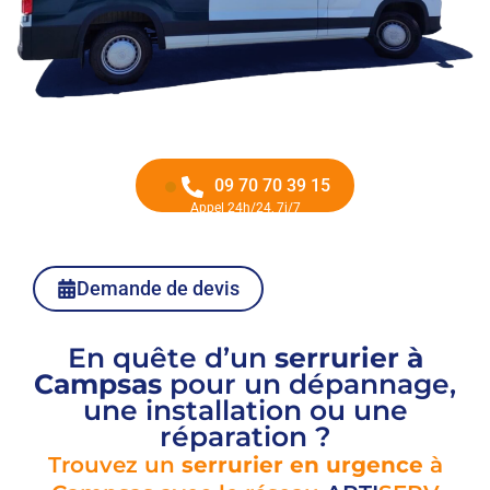
09 70 70 39 15
Appel 24h/24, 7j/7
Demande de devis
En quête d’un
serrurier à
Campsas
pour un dépannage,
une installation ou une
réparation ?
Trouvez un
serrurier en urgence
à