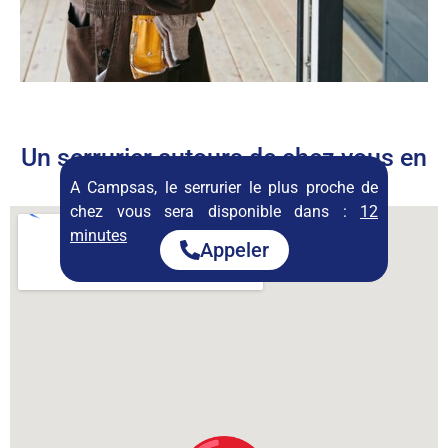
Un serrurier autours de chez vous en
permanence
A Campsas, le serrurier le plus proche de
chez vous sera disponible dans :
12
minutes
Appeler