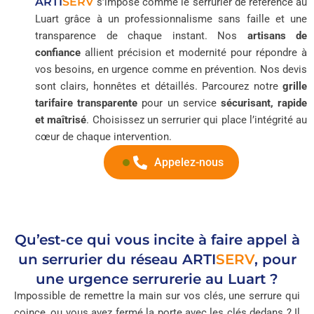
ARTI
SERV
s’impose comme le serrurier de référence au
Luart grâce à un professionnalisme sans faille et une
transparence de chaque instant. Nos
artisans de
confiance
allient précision et modernité pour répondre à
vos besoins, en urgence comme en prévention. Nos devis
sont clairs, honnêtes et détaillés. Parcourez notre
grille
tarifaire transparente
pour un service
sécurisant, rapide
et maîtrisé
. Choisissez un serrurier qui place l’intégrité au
cœur de chaque intervention.
Appelez-nous
Qu’est-ce qui vous incite à faire appel à
un serrurier du réseau
ARTI
SERV
, pour
une urgence serrurerie au Luart ?
Impossible de remettre la main sur vos clés, une serrure qui
coince, ou vous avez fermé la porte avec les clés dedans ? Il