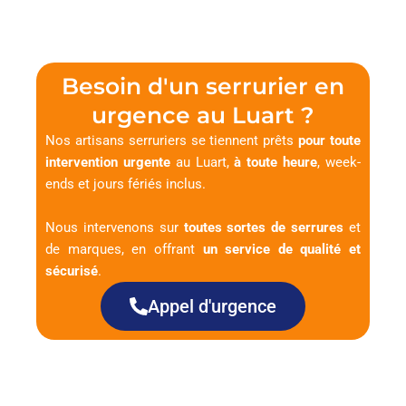
Besoin d'un serrurier en
urgence au Luart ?
Nos artisans serruriers se tiennent prêts
pour toute
intervention urgente
au Luart,
à toute heure
, week-
ends et jours fériés inclus.
Nous intervenons sur
toutes sortes de serrures
et
de marques, en offrant
un service de qualité et
sécurisé
.
Appel d'urgence