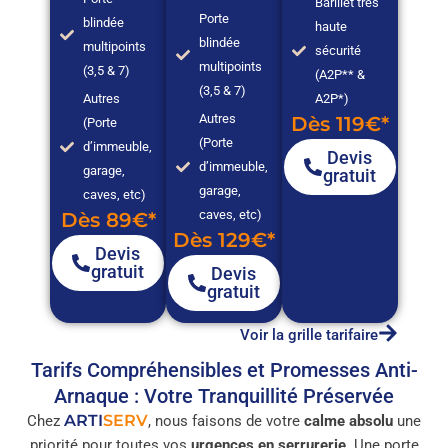
Barillet très
Porte
blindée
haute
blindée
multipoints
sécurité
multipoints
(3,5 & 7)
(A2P** &
(3,5 & 7)
Autres
A2P*)
Autres
Dès 119€*
(Porte
(Porte
d’immeuble,
Devis
d’immeuble,
garage,
gratuit
garage,
caves, etc)
caves, etc)
Dès 89€*
Dès 129€*
Devis
gratuit
Devis
gratuit
Voir la grille tarifaire
Tarifs Compréhensibles et Promesses Anti-
Arnaque : Votre Tranquillité Préservée
ARTI
SERV
Chez
, nous faisons de votre
calme absolu
une
priorité pour toutes vos
urgences en serrurerie
. Une porte