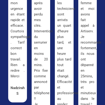
mon
après
les
femme
urgence
avoir
techniciens
et moi
en étant
perdu
sont
avons
rapide et
mes
arrivés
fait
efficace.
clés.
un quart
appel à
Courtois
Intervention
d’heure
Artiserv.
sympathique
du
plus
Je
. Tarif
serrurier
tard, et
recommande
correct
en
une
fortement,
bon
moins
heure
ils nous
travail.
de 20
plus tard
ont
Rien a
mins.
tout
dépanné
redire .
Prix fixe
était
en
Merci
comme
changé.
25mins,
annoncé
Efficacité
très pro
par
et
et
Nadzirah
téléphone
professionnalisme
minutieux
S
!!
au
dans le
Je
rendez
travail !