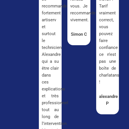
recommande
vous. Je
Tarif
fortement
recommande
vraiment
artiserv
vivement.
correct,
et
vous
surtout
pouvez
Simon C
le
faire
technicien
confiance
Alexandre
ce n’est
qui a su
pas une
être clair
boîte de
dans
charlatans
ces
!
explications
et très
alexandre
professionnel
P
tout au
long de
l’intervention.