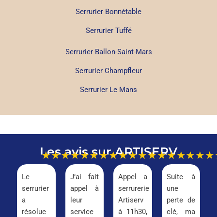
Serrurier Bonnétable
Serrurier Tuffé
Serrurier Ballon-Saint-Mars
Serrurier Champfleur
Serrurier Le Mans
Les avis sur ARTISERV
★★★★★
★★★★★
★★★★★
★★★
Le
J’ai fait
Appel a
Suite à
serrurier
appel à
serrurerie
une
a
leur
Artiserv
perte de
résolue
service
à 11h30,
clé, ma