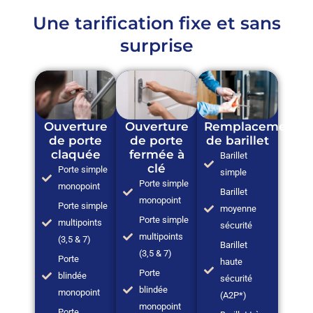
Une tarification fixe et sans
surprise
Ouverture
Ouverture
Remplacement
de porte
de porte
de barillet
claquée
fermée à
Barillet
clé
Porte simple
simple
Porte simple
monopoint
Barillet
monopoint
Porte simple
moyenne
Porte simple
multipoints
sécurité
multipoints
(3,5 & 7)
Barillet
(3,5 & 7)
Porte
haute
Porte
blindée
sécurité
blindée
monopoint
(A2P*)
monopoint
Porte