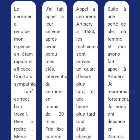
Le
J’ai fait
Appel a
Suite à
serrurier
appel à
serrurerie
une
a
leur
Artiserv
perte de
résolue
service
à 11h30,
clé, ma
mon
après
les
femme
urgence
avoir
techniciens
et moi
en étant
perdu
sont
avons
rapide et
mes
arrivés
fait
efficace.
clés.
un quart
appel à
Courtois
Intervention
d’heure
Artiserv.
sympathique
du
plus
Je
. Tarif
serrurier
tard, et
recommande
correct
en
une
fortement,
bon
moins
heure
ils nous
travail.
de 20
plus tard
ont
Rien a
mins.
tout
dépanné
redire .
Prix fixe
était
en
Merci
comme
changé.
25mins,