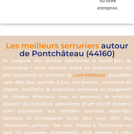
ou votre
entreprise.
Les meilleurs serruriers
autour
de Pontchâteau (44160)
En recherche d’un serrurier expérimenté et réactif près de
Pontchâteau ? Notre structure fédère les professionnels les
plus compétents en serrurerie de
Loire-Atlantique
, disponibles
sans délai pour répondre à tous vos besoins : assistance en
urgence, installation de protections renforcées ou changement
de cylindres défectueux. Avec un processus de sélection
exigeant, des formations spécialisées et une priorité donnée à
votre satisfaction, nos serruriers associent savoir-faire
technique et connaissance locale pour vous offrir des
interventions parfaites. Que vous résidiez à Pontchâteau ou
dans les communes environnantes, nous sommes à votre