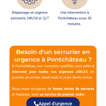
Dépannage en urgence
Une intervention à
serrurerie 24h/24 et 7j/7
Pontchâteau sous 30
minutes.
Besoin d'un serrurier en
urgence à Pontchâteau ?
À Pontchâteau, nos serruriers qualifiés sont prêts
à
intervenir pour toutes vos urgences
24h/24
, en
journée, en soirée, week-ends et jours fériés inclus.
Nous nous occupons de
toutes sortes de serrures
et marques, avec
un service de premier ordre
.
Appel d'urgence