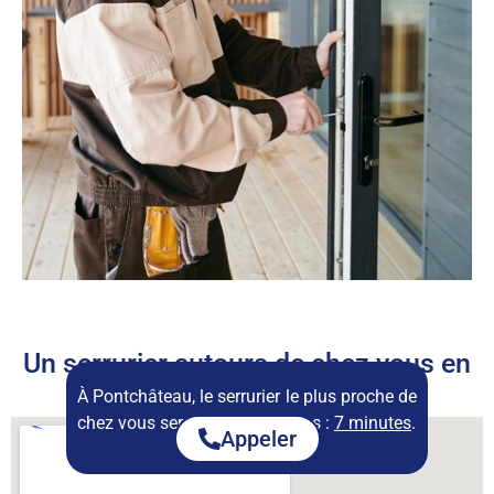
Un serrurier autours de chez vous en
permanence
À Pontchâteau, le serrurier le plus proche de
chez vous sera disponible dans :
7 minutes
.
Appeler