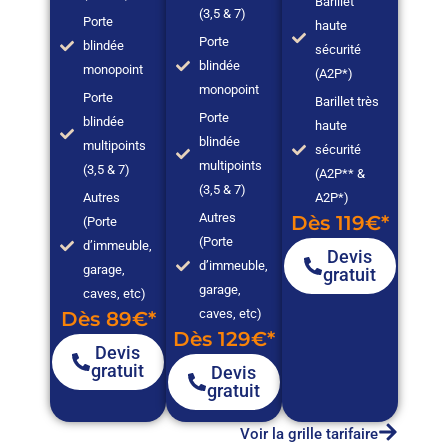
Barillet
(3,5 & 7)
Porte
haute
Porte
blindée
sécurité
blindée
monopoint
(A2P*)
monopoint
Porte
Barillet très
Porte
blindée
haute
blindée
multipoints
sécurité
multipoints
(3,5 & 7)
(A2P** &
(3,5 & 7)
Autres
A2P*)
Autres
Dès 119€*
(Porte
(Porte
d’immeuble,
Devis
d’immeuble,
garage,
gratuit
garage,
caves, etc)
caves, etc)
Dès 89€*
Dès 129€*
Devis
gratuit
Devis
gratuit
Voir la grille tarifaire