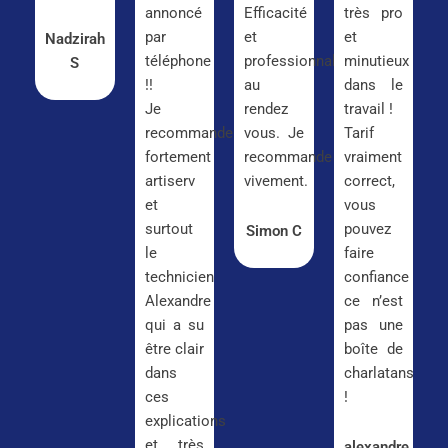
annoncé
Efficacité
très pro
par
et
et
Nadzirah
téléphone
professionnalisme
minutieux
S
!!
au
dans le
Je
rendez
travail !
recommande
vous. Je
Tarif
fortement
recommande
vraiment
artiserv
vivement.
correct,
et
vous
surtout
pouvez
Simon C
le
faire
technicien
confiance
Alexandre
ce n’est
qui a su
pas une
être clair
boîte de
dans
charlatans
ces
!
explications
et très
alexandre