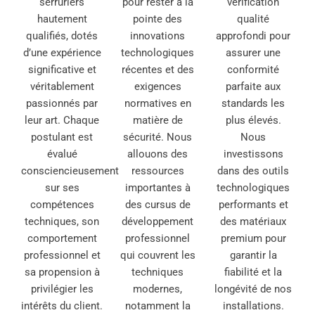
serruriers
pour rester à la
vérification
hautement
pointe des
qualité
qualifiés, dotés
innovations
approfondi pour
d’une expérience
technologiques
assurer une
significative et
récentes et des
conformité
véritablement
exigences
parfaite aux
passionnés par
normatives en
standards les
leur art. Chaque
matière de
plus élevés.
postulant est
sécurité. Nous
Nous
évalué
allouons des
investissons
consciencieusement
ressources
dans des outils
sur ses
importantes à
technologiques
compétences
des cursus de
performants et
techniques, son
développement
des matériaux
comportement
professionnel
premium pour
professionnel et
qui couvrent les
garantir la
sa propension à
techniques
fiabilité et la
privilégier les
modernes,
longévité de nos
intérêts du client.
notamment la
installations.