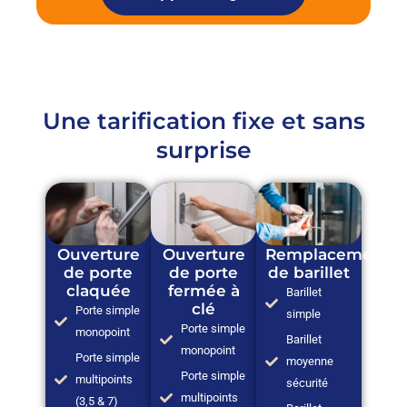
Une tarification fixe et sans
surprise
Ouverture
Ouverture
Remplacement
de porte
de porte
de barillet
claquée
fermée à
Barillet
clé
Porte simple
simple
Porte simple
monopoint
Barillet
monopoint
Porte simple
moyenne
Porte simple
multipoints
sécurité
multipoints
(3,5 & 7)