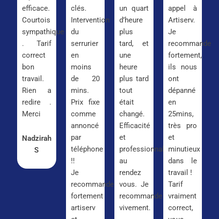
efficace.
clés.
un quart
appel à
Courtois
Intervention
d’heure
Artiserv.
sympathique
du
plus
Je
. Tarif
serrurier
tard, et
recommande
correct
en
une
fortement,
bon
moins
heure
ils nous
travail.
de 20
plus tard
ont
Rien a
mins.
tout
dépanné
redire .
Prix fixe
était
en
Merci
comme
changé.
25mins,
annoncé
Efficacité
très pro
par
et
et
Nadzirah
téléphone
professionnalisme
minutieux
S
!!
au
dans le
Je
rendez
travail !
recommande
vous. Je
Tarif
fortement
recommande
vraiment
artiserv
vivement.
correct,