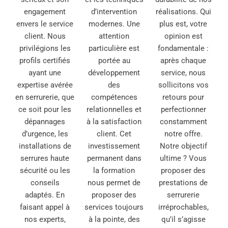
engagement
d’intervention
réalisations. Qui
envers le service
modernes. Une
plus est, votre
client. Nous
attention
opinion est
privilégions les
particulière est
fondamentale :
profils certifiés
portée au
après chaque
ayant une
développement
service, nous
expertise avérée
des
sollicitons vos
en serrurerie, que
compétences
retours pour
ce soit pour les
relationnelles et
perfectionner
dépannages
à la satisfaction
constamment
d’urgence, les
client. Cet
notre offre.
installations de
investissement
Notre objectif
serrures haute
permanent dans
ultime ? Vous
sécurité ou les
la formation
proposer des
conseils
nous permet de
prestations de
adaptés. En
proposer des
serrurerie
faisant appel à
services toujours
irréprochables,
nos experts,
à la pointe, des
qu’il s’agisse