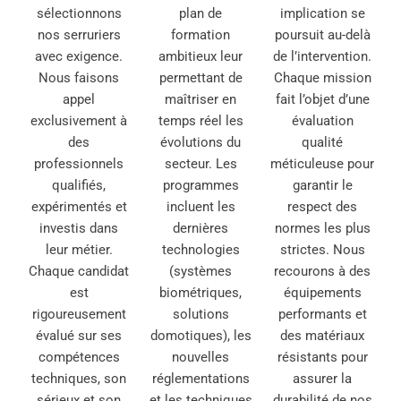
sélectionnons
plan de
implication se
nos serruriers
formation
poursuit au-delà
avec exigence.
ambitieux leur
de l’intervention.
Nous faisons
permettant de
Chaque mission
appel
maîtriser en
fait l’objet d’une
exclusivement à
temps réel les
évaluation
des
évolutions du
qualité
professionnels
secteur. Les
méticuleuse pour
qualifiés,
programmes
garantir le
expérimentés et
incluent les
respect des
investis dans
dernières
normes les plus
leur métier.
technologies
strictes. Nous
Chaque candidat
(systèmes
recourons à des
est
biométriques,
équipements
rigoureusement
solutions
performants et
évalué sur ses
domotiques), les
des matériaux
compétences
nouvelles
résistants pour
techniques, son
réglementations
assurer la
sérieux et son
et les techniques
durabilité de nos