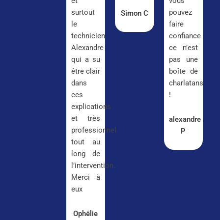
et
vous
surtout
pouvez
Simon C
le
faire
technicien
confiance
Alexandre
ce n’est
qui a su
pas une
être clair
boîte de
dans
charlatans
ces
!
explications
et très
alexandre
professionnel
P
tout au
long de
l’intervention.
Merci à
eux
Ophélie