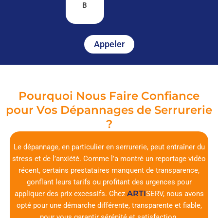
B
Appeler
Pourquoi Nous Faire Confiance
pour Vos Dépannages de Serrurerie
?
Le dépannage, en particulier en serrurerie, peut entraîner du
stress et de l’anxiété. Comme l’a montré un reportage vidéo
récent, certains prestataires manquent de transparence,
gonflant leurs tarifs ou profitant des urgences pour
ARTI
appliquer des prix excessifs. Chez
SERV
, nous avons
opté pour une démarche différente, transparente et fiable,
pour vous garantir sérénité et satisfaction.