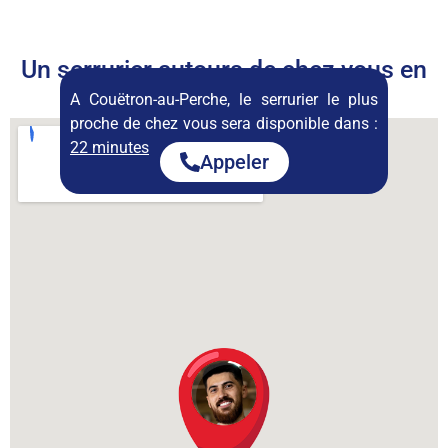
Un serrurier autours de chez vous en
permanence
A Couëtron-au-Perche, le serrurier le plus
proche de chez vous sera disponible dans :
22 minutes
Appeler