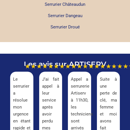
Serrurier Châteaudun
Serrurier Dangeau
Serrurier Droué
Les avis sur ARTISERV
★★★★★
★★★★★
★★★★★
★★★
Le
J’ai fait
Appel a
Suite à
serrurier
appel à
serrurerie
une
a
leur
Artiserv
perte de
résolue
service
à 11h30,
clé, ma
mon
après
les
femme
urgence
avoir
techniciens
et moi
en étant
perdu
sont
avons
rapide et
mes
arrivés
fait