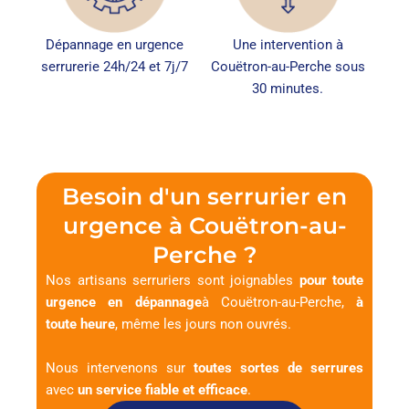
Dépannage en urgence
Une intervention à
serrurerie 24h/24 et 7j/7
Couëtron-au-Perche sous
30 minutes.
Besoin d'un serrurier en
urgence à Couëtron-au-
Perche ?
Nos artisans serruriers sont joignables
pour toute
urgence en dépannage
à Couëtron-au-Perche,
à
toute heure
, même les jours non ouvrés.
Nous intervenons sur
toutes sortes de serrures
avec
un service fiable et efficace
.