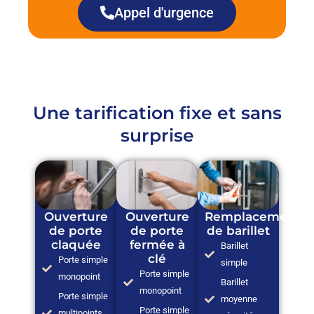
Appel d'urgence
Une tarification fixe et sans
surprise
Ouverture
Ouverture
Remplacement
de porte
de porte
de barillet
claquée
fermée à
Barillet
clé
Porte simple
simple
Porte simple
monopoint
Barillet
monopoint
Porte simple
moyenne
Porte simple
multipoints