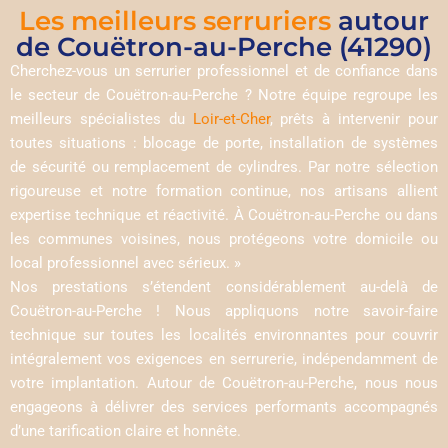
Les meilleurs serruriers
autour
de Couëtron-au-Perche (41290)
Cherchez-vous un serrurier professionnel et de confiance dans
le secteur de Couëtron-au-Perche ? Notre équipe regroupe les
meilleurs spécialistes du
Loir-et-Cher
, prêts à intervenir pour
toutes situations : blocage de porte, installation de systèmes
de sécurité ou remplacement de cylindres. Par notre sélection
rigoureuse et notre formation continue, nos artisans allient
expertise technique et réactivité. À Couëtron-au-Perche ou dans
les communes voisines, nous protégeons votre domicile ou
local professionnel avec sérieux. »
Nos prestations s’étendent considérablement au-delà de
Couëtron-au-Perche ! Nous appliquons notre savoir-faire
technique sur toutes les localités environnantes pour couvrir
intégralement vos exigences en serrurerie, indépendamment de
votre implantation. Autour de Couëtron-au-Perche, nous nous
engageons à délivrer des services performants accompagnés
d’une tarification claire et honnête.