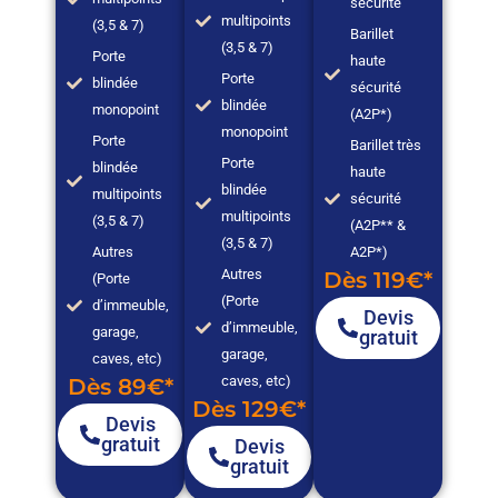
sécurité
multipoints
(3,5 & 7)
Barillet
(3,5 & 7)
Porte
haute
Porte
blindée
sécurité
blindée
monopoint
(A2P*)
monopoint
Porte
Barillet très
Porte
blindée
haute
blindée
multipoints
sécurité
multipoints
(3,5 & 7)
(A2P** &
(3,5 & 7)
Autres
A2P*)
Autres
Dès 119€*
(Porte
(Porte
d’immeuble,
Devis
d’immeuble,
garage,
gratuit
garage,
caves, etc)
caves, etc)
Dès 89€*
Dès 129€*
Devis
gratuit
Devis
gratuit